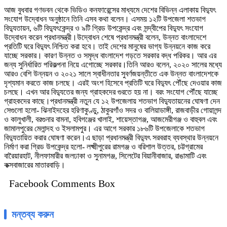
আজ বুধবার গণভবন থেকে ভিডিও কনফারেন্সের মাধ্যমে দেশের বিভিন্ন এলাকায় বিদ্যুৎ
সংযোগ উদ্বোধন অনুষ্ঠানে তিনি এসব কথা বলেন। এসময় ১২টি উপজেলা শতভাগ
বিদ্যুতায়ন, ৬টি বিদ্যুৎকেন্দ্র ও ৯টি গ্রিড উপকেন্দ্র এবং সন্দ্বীপের বিদ্যুৎ সংযোগ
উদ্বোধন করেন প্রধানমন্ত্রী।উদ্বোধন শেষে প্রধানমন্ত্রী বলেন, উন্নত বাংলাদেশে
প্রতিটি ঘরে বিদ্যুৎ নিশ্চিত করা হবে। তাই দেশের মানুষের ভাগ্য উন্নয়নে কাজ করে
যাচ্ছে সরকার। কারণ উন্নত ও সমৃদ্ধ বাংলাদেশ গড়তে সরকার বদ্ধ পরিকর। আর এর
জন্য সুনির্ধারিত পরিকল্পনা নিয়ে এগোচ্ছে সরকার।তিনি আরও বলেন, ২০২০ সালের মধ্যে
আরও বেশি উন্নয়ন ও ২০২১ সালে স্বাধীনতার সুবর্ণজয়ন্তীতে এক উন্নত বাংলাদেশকে
দৃশ্যমান করতে কাজ চলছে। এরই অংশ হিসেবে প্রতিটি ঘরে বিদ্যুৎ পৌঁছে দেওয়ার কাজ
চলছে। এখন আর বিদ্যুতের জন্য গ্রাহকদের গুরতে হয় না। বরং সংযোগ পৌঁছে যাচ্ছে
গ্রাহকদের কাছে।প্রধানমন্ত্রী নতুন যে ১২ উপজেলায় শতভাগ বিদ্যুতায়নের ঘোষণা দেন
সেগুলো হলো- ঝিনাইদহের হরিণাকুণ্ডু, ঠাকুরগাঁও সদর ও বালিয়াডাঙ্গী, রাজবাড়ীর গোয়ালন্দ
ও কালুখালী, বরগুনার বামনা, হবিগঞ্জের খালাই, শায়েস্তাগঞ্জ, আজমেরীগঞ্জ ও বাহুবল এবং
জামালপুরের মেলান্দহ ও ইসলামপুর। এর আগে সরকার ১৮৬টি উপজেলাকে শতভাগ
বিদ্যুতায়িত করার ঘোষণা করেন।এ ছাড়া প্রধানমন্ত্রী বিদ্যুৎ সরবরাহ ব্যবস্থার উন্নয়নে
নির্মাণ করা গ্রিড উপকেন্দ্র হলো- লক্ষ্মীপুরের রামগঞ্জ ও বরিশাল উত্তর, চট্টগ্রামের
বারৈয়ারহাট, নীলফামারীর জলঢাকা ও সুনামগঞ্জ, সিলেটের বিয়ানীবাজার, রাঙামাটি এবং
কক্সবাজারের মাতারবাড়ি।
Facebook Comments Box
মন্তব্য করুন