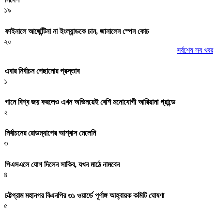
১৯
ফাইনালে আর্জেন্টিনা না ইংল্যান্ডকে চান, জানালেন স্পেন কোচ
২০
সর্বশেষ সব খবর
এবার নির্বাচন পেছানোর প্রস্তাব
১
গানে বিশ্ব জয় করলেও এখন অভিনয়েই বেশি মনোযোগী আরিয়ানা গ্রান্ডে
২
নির্বাচনের রোডম্যাপের আশ্বাস মেলেনি
৩
পিএসএলে যোগ দিলেন সাকিব, যখন মাঠে নামবেন
৪
চট্টগ্রাম মহানগর বিএনপির ৩১ ওয়ার্ডে পূর্ণাঙ্গ আহ্বায়ক কমিটি ঘোষণা
৫