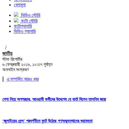
খেলাধুলা
ভিডিও স্টোরি
ফটো স্টোরি
ফটোগ্যালারি
ভিডিও গ্যালারি
/
জাতীয়
স্টাফ রিপোর্টার
৬ ফেব্রুয়ারী ২০১৯, ১০:৩৭ পূর্বাহ্ন
অনলাইন সংস্করণ
এ সম্পর্কিত আরও খবর
পেশা নিয়ে অপপ্রচার, আওয়ামী কর্মীদের উদ্দেশ্যে যে বার্তা দিলেন তাসনিম জারা
‘জুলাইয়ের লেন্স’ প্রদর্শনীতে ফুটে উঠেছে গণঅভ্যুত্থানের ভয়াবহতা