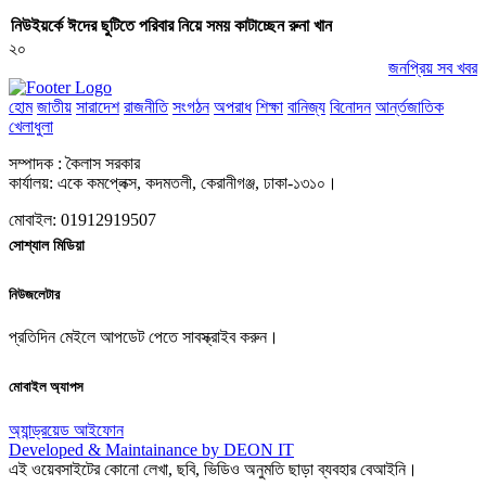
নিউইয়র্কে ঈদের ছুটিতে পরিবার নিয়ে সময় কাটাচ্ছেন রুনা খান
২০
জনপ্রিয় সব খবর
হোম
জাতীয়
সারাদেশ
রাজনীতি
সংগঠন
অপরাধ
শিক্ষা
বানিজ্য
বিনোদন
আর্ন্তজাতিক
খেলাধুলা
সম্পাদক : কৈলাস সরকার
কার্যালয়: একে কমপ্লেক্স, কদমতলী, কেরানীগঞ্জ, ঢাকা-১৩১০।
মোবাইল: 01912919507
সোশ্যাল মিডিয়া
নিউজলেটার
প্রতিদিন মেইলে আপডেট পেতে সাবস্ক্রাইব করুন।
মোবাইল অ্যাপস
অ্যান্ড্রয়েড
আইফোন
Developed & Maintainance by DEON IT
এই ওয়েবসাইটের কোনো লেখা, ছবি, ভিডিও অনুমতি ছাড়া ব্যবহার বেআইনি।