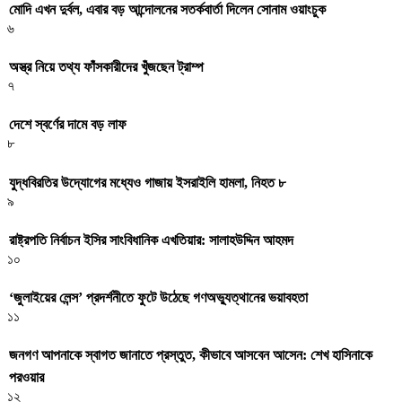
মোদি এখন দুর্বল, এবার বড় আন্দোলনের সতর্কবার্তা দিলেন সোনাম ওয়াংচুক
৬
অস্ত্র নিয়ে তথ্য ফাঁসকারীদের খুঁজছেন ট্রাম্প
৭
দেশে স্বর্ণের দামে বড় লাফ
৮
যুদ্ধবিরতির উদ্যোগের মধ্যেও গাজায় ইসরাইলি হামলা, নিহত ৮
৯
রাষ্ট্রপতি নির্বাচন ইসির সাংবিধানিক এখতিয়ার: সালাহউদ্দিন আহমদ
১০
‘জুলাইয়ের লেন্স’ প্রদর্শনীতে ফুটে উঠেছে গণঅভ্যুত্থানের ভয়াবহতা
১১
জনগণ আপনাকে স্বাগত জানাতে প্রস্তুত, কীভাবে আসবেন আসেন: শেখ হাসিনাকে
পরওয়ার
১২