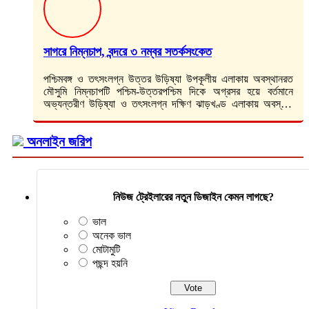
সাগরে নিম্নচাপ, বন্দরে ৩ নম্বর সতর্কসংকেত
পশ্চিমবঙ্গ ও তৎসংলগ্ন উত্তর উড়িষ্যা উপকূলীয় এলাকায় অবস্থানরত
মৌসুমি নিম্নচাপটি পশ্চিম-উত্তরপশ্চিম দিকে অগ্রসর হয়ে বর্তমানে
অভ্যন্তরীণ উড়িষ্যা ও তৎসংলগ্ন দক্ষিণ ঝাড়খণ্ড এলাকায় অবস্থান
করছে বলে জানিয়েছে আবহাওয়া অধিদপ্তর। সোমবার (৬…
অনলাইন জরিপ
নিউজ ট্রেইলারের নতুন ডিজাইন কেমন লাগছে?
ভাল
অনেক ভাল
মোটামুটি
পছন্দ হয়নি