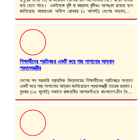
বয়ে যেতে পারে। একইসঙ্গে বৃষ্টি বা বজ্রসহ বৃষ্টিরও আশঙ্কা রয়েছে বলে
জানিয়েছে আবহাওয়া অফিস রোববার (২ আগস্ট) দেশের অভ্যন্তরীণ
নদীবন্দরগুলোর…
শিক্ষার্থীদের প্রতিবছর একটি করে গাছ লাগানোর আহ্বান
প্রধানমন্ত্রীর
দেশের সব সরকারি প্রাথমিক বিদ্যালয়ের শিক্ষার্থীদের প্রতিবছর অন্তত
একটি করে গাছ লাগানোর আহ্বান জানিয়েছেন প্রধানমন্ত্রী তারেক রহমান।
বুধবার (১৫ জুলাই) সকালে রাজধানীর আগারগাঁওয়ে বাংলাদেশ-চীন মৈত্রী
সম্মেলন কেন্দ্রে প্রাথমিক ও গণশিক্ষা…