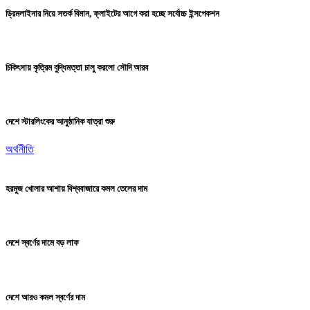
ড্রিমলাইনার নিয়ে সতর্ক বিমান, ফ্লাইটের আগে করা হচ্ছে সর্বোচ্চ ইন্সপেকশন
চিকিৎসায় কৃত্রিম বুদ্ধিমত্তা চালু করলো সৌদি আরব
দেশে স্টারলিংকের আনুষ্ঠানিক যাত্রা শুরু
অর্থনীতি
হরমুজ খোলার আশায় বিশ্ববাজারে কমল তেলের দাম
দেশে স্বর্ণের দামে বড় লাফ
দেশে আরও কমল স্বর্ণের দাম