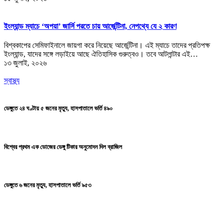
ইংল্যান্ড ম্যাচে ‘অপয়া’ জার্সি পরতে চায় আর্জেন্টিনা, নেপথ্যে যে ২ কারণ
বিশ্বকাপের সেমিফাইনালে জায়গা করে নিয়েছে আর্জেন্টিনা। এই ম্যাচে তাদের প্রতিপক্ষ
ইংল্যান্ড, যাদের সঙ্গে লড়াইয়ে আছে ঐতিহাসিক গুরুত্বও। তবে আটলান্টার এই…
১৩ জুলাই, ২০২৬
স্বাস্থ্য
ডেঙ্গুতে ২৪ ঘণ্টায় ৫ জনের মৃত্যু, হাসপাতালে ভর্তি ৪৯০
বিশ্বের প্রথম এক ডোজের ডেঙ্গু টিকার অনুমোদন দিল ব্রাজিল
ডেঙ্গুতে ৬ জনের মৃত্যু, হাসপাতালে ভর্তি ৯৫৩