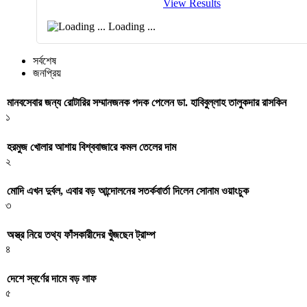
View Results
Loading ...
সর্বশেষ
জনপ্রিয়
মানবসেবার জন্য রোটারির সম্মানজনক পদক পেলেন ডা. হাবিবুল্লাহ তালুকদার রাসকিন
১
হরমুজ খোলার আশায় বিশ্ববাজারে কমল তেলের দাম
২
মোদি এখন দুর্বল, এবার বড় আন্দোলনের সতর্কবার্তা দিলেন সোনাম ওয়াংচুক
৩
অস্ত্র নিয়ে তথ্য ফাঁসকারীদের খুঁজছেন ট্রাম্প
৪
দেশে স্বর্ণের দামে বড় লাফ
৫