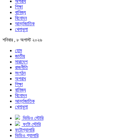
অপরাধ
শিক্ষা
বানিজ্য
বিনোদন
আর্ন্তজাতিক
খেলাধুলা
শনিবার , ৮ অগাস্ট ২০২৬
হোম
জাতীয়
সারাদেশ
রাজনীতি
সংগঠন
অপরাধ
শিক্ষা
বানিজ্য
বিনোদন
আর্ন্তজাতিক
খেলাধুলা
ভিডিও স্টোরি
ফটো স্টোরি
ফটোগ্যালারি
ভিডিও গ্যালারি