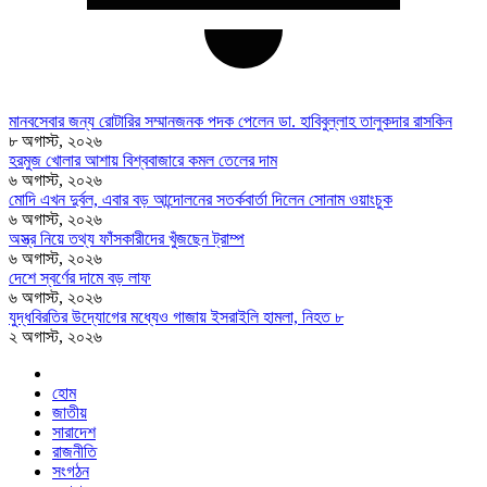
মানবসেবার জন্য রোটারির সম্মানজনক পদক পেলেন ডা. হাবিবুল্লাহ তালুকদার রাসকিন
৮ অগাস্ট, ২০২৬
হরমুজ খোলার আশায় বিশ্ববাজারে কমল তেলের দাম
৬ অগাস্ট, ২০২৬
মোদি এখন দুর্বল, এবার বড় আন্দোলনের সতর্কবার্তা দিলেন সোনাম ওয়াংচুক
৬ অগাস্ট, ২০২৬
অস্ত্র নিয়ে তথ্য ফাঁসকারীদের খুঁজছেন ট্রাম্প
৬ অগাস্ট, ২০২৬
দেশে স্বর্ণের দামে বড় লাফ
৬ অগাস্ট, ২০২৬
যুদ্ধবিরতির উদ্যোগের মধ্যেও গাজায় ইসরাইলি হামলা, নিহত ৮
২ অগাস্ট, ২০২৬
হোম
জাতীয়
সারাদেশ
রাজনীতি
সংগঠন