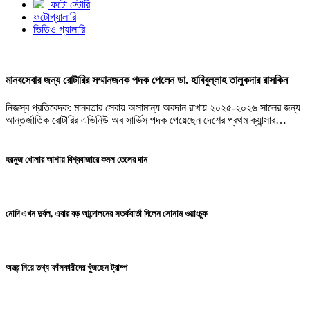
ফটো স্টোরি
ফটোগ্যালারি
ভিডিও গ্যালারি
মানবসেবার জন্য রোটারির সম্মানজনক পদক পেলেন ডা. হাবিবুল্লাহ তালুকদার রাসকিন
নিজস্ব প্রতিবেদক: মানবতার সেবায় অসামান্য অবদান রাখায় ২০২৫-২০২৬ সালের জন্য
আন্তর্জাতিক রোটারির এভিনিউ অব সার্ভিস পদক পেয়েছেন দেশের প্রথম ক্যান্সার…
হরমুজ খোলার আশায় বিশ্ববাজারে কমল তেলের দাম
মোদি এখন দুর্বল, এবার বড় আন্দোলনের সতর্কবার্তা দিলেন সোনাম ওয়াংচুক
অস্ত্র নিয়ে তথ্য ফাঁসকারীদের খুঁজছেন ট্রাম্প