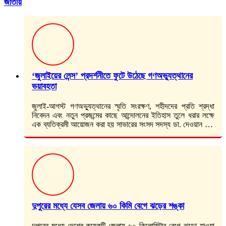
জাতীয়
‘জুলাইয়ের লেন্স’ প্রদর্শনীতে ফুটে উঠেছে গণঅভ্যুত্থানের
ভয়াবহতা
জুলাই-আগস্ট গণঅভ্যুত্থানের স্মৃতি সংরক্ষণ, শহীদদের প্রতি শ্রদ্ধা
নিবেদন এবং নতুন প্রজন্মের কাছে আন্দোলনের ইতিহাস তুলে ধরার লক্ষে
এক ব্যতিক্রমী আয়োজন করা হয় সাভারের সংসদ সদস্য ডা. দেওয়ান মো.
সালাউদ্দিন বাবুর…
দুপুরের মধ্যে যেসব জেলায় ৬০ কিমি বেগে ঝড়ের শঙ্কা
দুপুরের মধ্যে দেশের কয়েকটি জেলায় ৬০ কিলোমিটার বেগে ঝড়ো হাওয়া