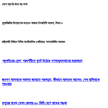
দেশে স্বর্ণের দামে বড় লাফ
যুদ্ধবিরতির উদ্যোগের মধ্যেও গাজায় ইসরাইলি হামলা, নিহত ৮
রাষ্ট্রপতি নির্বাচন ইসির সাংবিধানিক এখতিয়ার: সালাহউদ্দিন আহমদ
‘জুলাইয়ের লেন্স’ প্রদর্শনীতে ফুটে উঠেছে গণঅভ্যুত্থানের ভয়াবহতা
জনগণ আপনাকে স্বাগত জানাতে প্রস্তুত, কীভাবে আসবেন আসেন: শেখ হাসিনাকে
পরওয়ার
দুপুরের মধ্যে যেসব জেলায় ৬০ কিমি বেগে ঝড়ের শঙ্কা