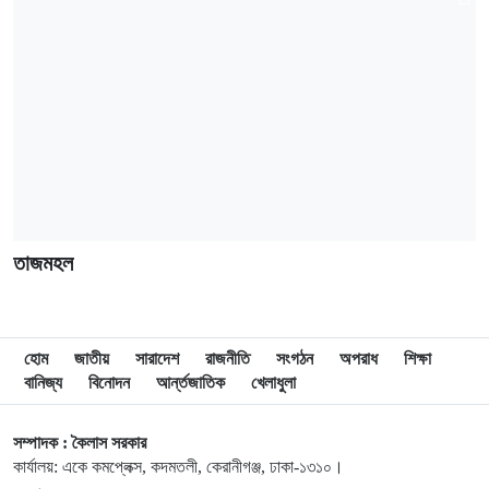
তাজমহল
হোম
জাতীয়
সারাদেশ
রাজনীতি
সংগঠন
অপরাধ
শিক্ষা
বানিজ্য
বিনোদন
আর্ন্তজাতিক
খেলাধুলা
সম্পাদক : কৈলাস সরকার
কার্যালয়: একে কমপ্লেক্স, কদমতলী, কেরানীগঞ্জ, ঢাকা-১৩১০।