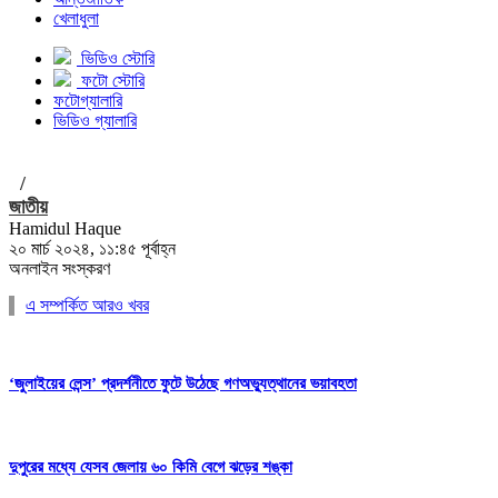
খেলাধুলা
ভিডিও স্টোরি
ফটো স্টোরি
ফটোগ্যালারি
ভিডিও গ্যালারি
/
জাতীয়
Hamidul Haque
২০ মার্চ ২০২৪, ১১:৪৫ পূর্বাহ্ন
অনলাইন সংস্করণ
এ সম্পর্কিত আরও খবর
‘জুলাইয়ের লেন্স’ প্রদর্শনীতে ফুটে উঠেছে গণঅভ্যুত্থানের ভয়াবহতা
দুপুরের মধ্যে যেসব জেলায় ৬০ কিমি বেগে ঝড়ের শঙ্কা