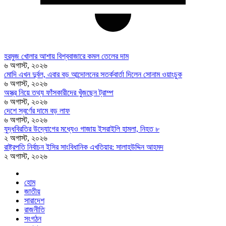
হরমুজ খোলার আশায় বিশ্ববাজারে কমল তেলের দাম
৬ অগাস্ট, ২০২৬
মোদি এখন দুর্বল, এবার বড় আন্দোলনের সতর্কবার্তা দিলেন সোনাম ওয়াংচুক
৬ অগাস্ট, ২০২৬
অস্ত্র নিয়ে তথ্য ফাঁসকারীদের খুঁজছেন ট্রাম্প
৬ অগাস্ট, ২০২৬
দেশে স্বর্ণের দামে বড় লাফ
৬ অগাস্ট, ২০২৬
যুদ্ধবিরতির উদ্যোগের মধ্যেও গাজায় ইসরাইলি হামলা, নিহত ৮
২ অগাস্ট, ২০২৬
রাষ্ট্রপতি নির্বাচন ইসির সাংবিধানিক এখতিয়ার: সালাহউদ্দিন আহমদ
২ অগাস্ট, ২০২৬
হোম
জাতীয়
সারাদেশ
রাজনীতি
সংগঠন