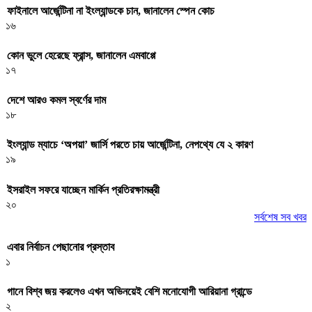
ফাইনালে আর্জেন্টিনা না ইংল্যান্ডকে চান, জানালেন স্পেন কোচ
১৬
কোন ভুলে হেরেছে ফ্রান্স, জানালেন এমবাপ্পে
১৭
দেশে আরও কমল স্বর্ণের দাম
১৮
ইংল্যান্ড ম্যাচে ‘অপয়া’ জার্সি পরতে চায় আর্জেন্টিনা, নেপথ্যে যে ২ কারণ
১৯
ইসরাইল সফরে যাচ্ছেন মার্কিন প্রতিরক্ষামন্ত্রী
২০
সর্বশেষ সব খবর
এবার নির্বাচন পেছানোর প্রস্তাব
১
গানে বিশ্ব জয় করলেও এখন অভিনয়েই বেশি মনোযোগী আরিয়ানা গ্রান্ডে
২