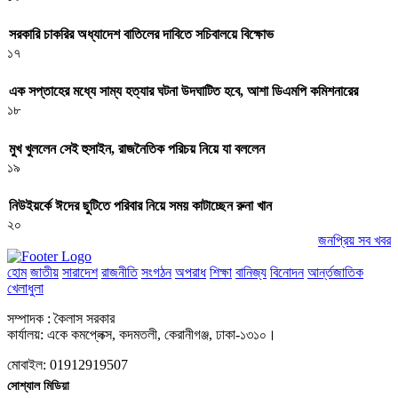
সরকারি চাকরির অধ্যাদেশ বাতিলের দাবিতে সচিবালয়ে বিক্ষোভ
১৭
এক সপ্তাহের মধ্যে সাম্য হত্যার ঘটনা উদঘাটিত হবে, আশা ডিএমপি কমিশনারের
১৮
মুখ খুললেন সেই হুসাইন, রাজনৈতিক পরিচয় নিয়ে যা বললেন
১৯
নিউইয়র্কে ঈদের ছুটিতে পরিবার নিয়ে সময় কাটাচ্ছেন রুনা খান
২০
জনপ্রিয় সব খবর
হোম
জাতীয়
সারাদেশ
রাজনীতি
সংগঠন
অপরাধ
শিক্ষা
বানিজ্য
বিনোদন
আর্ন্তজাতিক
খেলাধুলা
সম্পাদক : কৈলাস সরকার
কার্যালয়: একে কমপ্লেক্স, কদমতলী, কেরানীগঞ্জ, ঢাকা-১৩১০।
মোবাইল: 01912919507
সোশ্যাল মিডিয়া