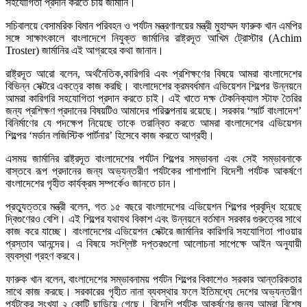
সহযোগিতা প্রদান করতে চায় জার্মানি।
সচিবালয়ে বেসামরিক বিমান পরিবহন ও পর্যটন মন্ত্রণালয়ের মন্ত্রী মুহাম্মদ ফারুক খান এমপির
সঙ্গে সাক্ষাৎকালে বাংলাদেশে নিযুক্ত জার্মানির রাষ্ট্রদূত আখিম ট্রোস্টার (Achim
Troster) জার্মানির এই আগ্রহের কথা জানান।
রাষ্ট্রদূত আরো বলেন, অর্থনৈতিক,কারিগরি এবং প্রশিক্ষণের বিষয়ে আমরা বাংলাদেশের
বিভিন্ন সেক্টরে একত্রে কাজ করছি। বাংলাদেশের ক্রমবর্ধমান এভিয়েশন শিল্পের উন্নয়নে
আমরা কারিগরি সহযোগিতা প্রদান করতে চাই। এই খাতে দক্ষ টেকনিক্যাল স্টাফ তৈরির
জন্য প্রশিক্ষণ প্রদানের বিষয়টিও আমাদের পরিকল্পনায় রয়েছে। সরকার ‘স্মার্ট বাংলাদেশ’
বিনির্মাণের যে পদক্ষেপ নিয়েছে তাকে তরান্বিত করতে আমরা বাংলাদেশের এভিয়েশন
শিল্পের ‘মর্ডান লজিস্টিক পার্টনার’ হিসেবে কাজ করতে আগ্রহী।
এসময় জার্মানির রাষ্ট্রদূত বাংলাদেশের পর্যটন শিল্পের সম্ভাবনা এবং সেই সম্ভাবনাকে
বাস্তবে রূপ প্রদানের জন্য অভ্যন্তরীণ পর্যটকের পাশাপাশি বিদেশী পর্যটক আকর্ষণে
বাংলাদেশের গৃহীত কার্যক্রম সম্পর্কেও জানতে চান।
প্রত্যুত্তরে মন্ত্রী বলেন, গত ১৫ বছরে বাংলাদেশের এভিয়েশন শিল্পের প্রবৃদ্ধি হয়েছে
দ্বিগুণেরও বেশি। এই শিল্পের যথাযথ বিকাশ এবং উন্নয়নে বর্তমান সরকার গুরুত্বের সাথে
কাজ করে যাচ্ছে। বাংলাদেশের এভিয়েশন সেক্টরে জার্মানির কারিগরি সহযোগিতা পাওয়ার
প্রস্তাব আনন্দের। এ বিষয়ে সংশ্লিষ্ট দপ্তরগুলো আলোচনা সাপেক্ষে আইন অনুযায়ী
ব্যবস্থা গ্রহণ করবে।
ফারুক খান বলেন, বাংলাদেশের সম্ভাবনাময় পর্যটন শিল্পের বিকাশেও সরকার আন্তরিকতার
সাথে কাজ করছে। সরকারের গৃহীত নানা ব্যবস্থার ফলে ইতিমধ্যে দেশের অভ্যন্তরীণ
পর্যটকের সংখ্যা ২ কোটি ছাড়িয়ে গেছে। বিদেশি পর্যটক আকর্ষণের জন্য আমরা বিশেষ