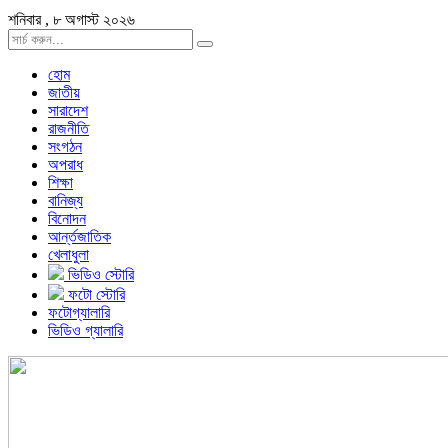
শনিবার , ৮ অগাস্ট ২০২৬
হোম
জাতীয়
সারাদেশ
রাজনীতি
সংগঠন
অপরাধ
শিক্ষা
বানিজ্য
বিনোদন
আর্ন্তজাতিক
খেলাধুলা
ভিডিও স্টোরি
ফটো স্টোরি
ফটোগ্যালারি
ভিডিও গ্যালারি