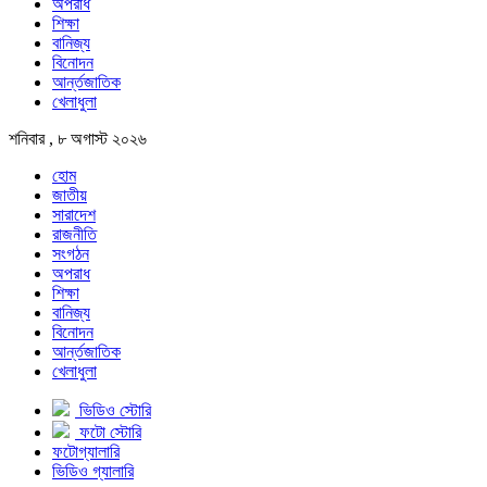
অপরাধ
শিক্ষা
বানিজ্য
বিনোদন
আর্ন্তজাতিক
খেলাধুলা
শনিবার , ৮ অগাস্ট ২০২৬
হোম
জাতীয়
সারাদেশ
রাজনীতি
সংগঠন
অপরাধ
শিক্ষা
বানিজ্য
বিনোদন
আর্ন্তজাতিক
খেলাধুলা
ভিডিও স্টোরি
ফটো স্টোরি
ফটোগ্যালারি
ভিডিও গ্যালারি