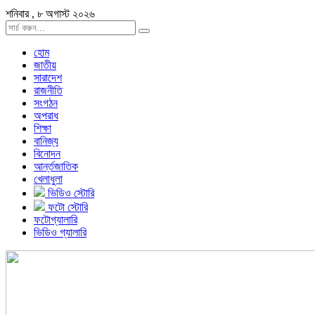
শনিবার , ৮ অগাস্ট ২০২৬
হোম
জাতীয়
সারাদেশ
রাজনীতি
সংগঠন
অপরাধ
শিক্ষা
বানিজ্য
বিনোদন
আর্ন্তজাতিক
খেলাধুলা
ভিডিও স্টোরি
ফটো স্টোরি
ফটোগ্যালারি
ভিডিও গ্যালারি