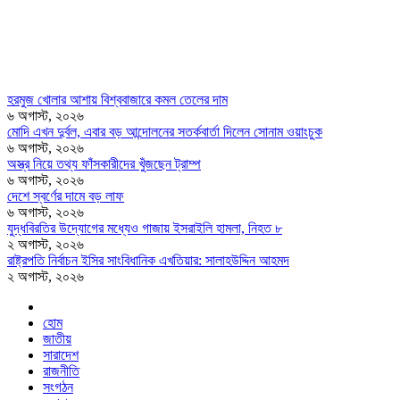
হরমুজ খোলার আশায় বিশ্ববাজারে কমল তেলের দাম
৬ অগাস্ট, ২০২৬
মোদি এখন দুর্বল, এবার বড় আন্দোলনের সতর্কবার্তা দিলেন সোনাম ওয়াংচুক
৬ অগাস্ট, ২০২৬
অস্ত্র নিয়ে তথ্য ফাঁসকারীদের খুঁজছেন ট্রাম্প
৬ অগাস্ট, ২০২৬
দেশে স্বর্ণের দামে বড় লাফ
৬ অগাস্ট, ২০২৬
যুদ্ধবিরতির উদ্যোগের মধ্যেও গাজায় ইসরাইলি হামলা, নিহত ৮
২ অগাস্ট, ২০২৬
রাষ্ট্রপতি নির্বাচন ইসির সাংবিধানিক এখতিয়ার: সালাহউদ্দিন আহমদ
২ অগাস্ট, ২০২৬
হোম
জাতীয়
সারাদেশ
রাজনীতি
সংগঠন