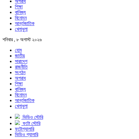
অপরাধ
শিক্ষা
বানিজ্য
বিনোদন
আর্ন্তজাতিক
খেলাধুলা
শনিবার , ৮ অগাস্ট ২০২৬
হোম
জাতীয়
সারাদেশ
রাজনীতি
সংগঠন
অপরাধ
শিক্ষা
বানিজ্য
বিনোদন
আর্ন্তজাতিক
খেলাধুলা
ভিডিও স্টোরি
ফটো স্টোরি
ফটোগ্যালারি
ভিডিও গ্যালারি