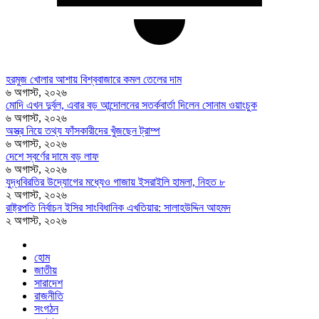
হরমুজ খোলার আশায় বিশ্ববাজারে কমল তেলের দাম
৬ অগাস্ট, ২০২৬
মোদি এখন দুর্বল, এবার বড় আন্দোলনের সতর্কবার্তা দিলেন সোনাম ওয়াংচুক
৬ অগাস্ট, ২০২৬
অস্ত্র নিয়ে তথ্য ফাঁসকারীদের খুঁজছেন ট্রাম্প
৬ অগাস্ট, ২০২৬
দেশে স্বর্ণের দামে বড় লাফ
৬ অগাস্ট, ২০২৬
যুদ্ধবিরতির উদ্যোগের মধ্যেও গাজায় ইসরাইলি হামলা, নিহত ৮
২ অগাস্ট, ২০২৬
রাষ্ট্রপতি নির্বাচন ইসির সাংবিধানিক এখতিয়ার: সালাহউদ্দিন আহমদ
২ অগাস্ট, ২০২৬
হোম
জাতীয়
সারাদেশ
রাজনীতি
সংগঠন