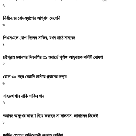
২
নির্বাচনের রোডম্যাপের আশ্বাস মেলেনি
৩
পিএসএলে যোগ দিলেন সাকিব, যখন মাঠে নামবেন
৪
চট্টগ্রাম মহানগর বিএনপির ৩১ ওয়ার্ডে পূর্ণাঙ্গ আহ্বায়ক কমিটি ঘোষণা
৫
রেলে ৩০ বছর মেয়াদি মাস্টার প্ল্যানের লক্ষ্য
৬
শাহরুখ খান নাকি শাকিব খান
৭
ভয়াবহ অসুখের কারণে বিয়ে করছেন না সালমান, জানালেন নিজেই
৮
জামিন পেলেন অভিনেত্রী নুসরাত ফারিয়া