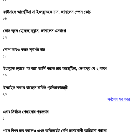
ফাইনালে আর্জেন্টিনা না ইংল্যান্ডকে চান, জানালেন স্পেন কোচ
১৬
কোন ভুলে হেরেছে ফ্রান্স, জানালেন এমবাপ্পে
১৭
দেশে আরও কমল স্বর্ণের দাম
১৮
ইংল্যান্ড ম্যাচে ‘অপয়া’ জার্সি পরতে চায় আর্জেন্টিনা, নেপথ্যে যে ২ কারণ
১৯
ইসরাইল সফরে যাচ্ছেন মার্কিন প্রতিরক্ষামন্ত্রী
২০
সর্বশেষ সব খবর
এবার নির্বাচন পেছানোর প্রস্তাব
১
গানে বিশ্ব জয় করলেও এখন অভিনয়েই বেশি মনোযোগী আরিয়ানা গ্রান্ডে