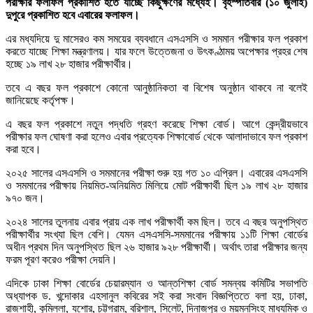
পরীক্ষার ফলাফল প্রকাশিত হতে যাচ্ছে কিছুক্ষণের মধ্যেই। বৃহস্পতিবার (১০ জুলাই)
দুপুরে প্রকাশিত হবে এবারের ফলাফল।
এর মধ্যদিয়ে দু মাসেরও কম সময়ের ব্যবধানে এসএসসি ও সমমান পরীক্ষার ফল প্রকাশ
করতে যাচ্ছে শিক্ষা মন্ত্রণালয়। যার ফলে উত্তেজনা ও উৎকণ্ঠাময় অপেক্ষার প্রহর শেষ
হচ্ছে ১৯ লাখ ২৮ হাজার পরীক্ষার্থীর।
তবে এ বছর ফল প্রকাশে কোনো আনুষ্ঠানিকতা বা বিশেষ অনুষ্ঠান থাকবে না বলেই
জানিয়েছে কর্তৃপক্ষ।
এ বছর ফল প্রকাশে নতুন পদ্ধতি গ্রহণ করেছে শিক্ষা বোর্ড। ‌আগে কেন্দ্রীয়ভাবে
পরীক্ষার ফল ঘোষণা করা হলেও এবার প্রত্যেক শিক্ষাবোর্ড থেকে আলাদাভাবে ফল প্রকাশ
করা হবে।
২০২৫ সালের এসএসসি ও সমমানের পরীক্ষা শুরু হয় গত ১০ এপ্রিল। এবারের এসএসসি
ও সমমানের পরীক্ষায় নিয়মিত-অনিয়মিত মিলিয়ে মোট পরীক্ষার্থী ছিল ১৯ লাখ ২৮ হাজার
৯৭০ জন।
২০২৪ সালের তুলনায় এবার প্রায় এক লাখ পরীক্ষার্থী কম ছিল। তবে এ বছর অনুপস্থিত
পরীক্ষার্থীর সংখ্যা ছিল বেশি। যেমন এসএসসি-সমমানের পরীক্ষায় ১১টি শিক্ষা বোর্ডের
অধীন প্রথম দিন অনুপস্থিত ছিল ২৬ হাজার ৯২৮ পরীক্ষার্থী। অর্থাৎ তারা পরীক্ষার জন্য
ফরম পূরণ করেও পরীক্ষা দেয়নি।
এদিকে ঢাকা শিক্ষা বোর্ডের চেয়ারম্যান ও আন্তশিক্ষা বোর্ড সমন্বয় কমিটির সভাপতি
অধ্যাপক ড. খন্দোকার এহসানুল কবিরের সই করা সংবাদ বিজ্ঞপ্তিতে বলা হয়, ঢাকা,
রাজশাহী, কুমিল্লা, যশোর, চট্টগ্রাম, বরিশাল, সিলেট, দিনাজপুর ও ময়মনসিংহ মাধ্যমিক ও