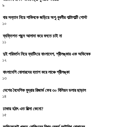
৯
বার সন্তান নিয়ে শাকিবকে জড়িয়ে অপু-বুবলীর পাল্টাপাল্টি পোস্ট
১০
ব্যক্তিগত পছন্দ আলাদা করে বলতে চাই না
১১
দুই পরিবর্তন নিয়ে ব্যাটিংয়ে বাংলাদেশ, শ্রীলঙ্কার এক অভিষেক
১২
বাংলাদেশি বোলারদের হতাশ করে লাঞ্চে শ্রীলঙ্কা
১৩
দেশের বৈদেশিক মুদ্রার রিজার্ভ ফের ৩০ বিলিয়ন ডলার ছাড়াল
১৪
ঢাকায় হঠাৎ এত রিক্সা কেনো?
১৫
অভিষেকেই খরুচে বোলিংয়ের বিশ্ব রেকর্ড আইরিশ বোলারের