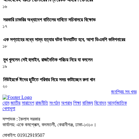
১৬
সরকারি চাকরির অধ্যাদেশ বাতিলের দাবিতে সচিবালয়ে বিক্ষোভ
১৭
এক সপ্তাহের মধ্যে সাম্য হত্যার ঘটনা উদঘাটিত হবে, আশা ডিএমপি কমিশনারের
১৮
মুখ খুললেন সেই হুসাইন, রাজনৈতিক পরিচয় নিয়ে যা বললেন
১৯
নিউইয়র্কে ঈদের ছুটিতে পরিবার নিয়ে সময় কাটাচ্ছেন রুনা খান
২০
জনপ্রিয় সব খবর
হোম
জাতীয়
সারাদেশ
রাজনীতি
সংগঠন
অপরাধ
শিক্ষা
বানিজ্য
বিনোদন
আর্ন্তজাতিক
খেলাধুলা
সম্পাদক : কৈলাস সরকার
কার্যালয়: একে কমপ্লেক্স, কদমতলী, কেরানীগঞ্জ, ঢাকা-১৩১০।
মোবাইল: 01912919507