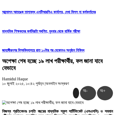
আন্দোলন আতঙ্কে তালাবদ্ধ এনটিআরসিএ কার্যালয়, দেখা মিলল না কর্মকর্তাদের
মাধ্যমিক শিক্ষকদের কর্মবিরতি স্থগিত, বুধবার থেকে বার্ষিক পরীক্ষা
জাহাঙ্গীরনগর বিশ্ববিদ্যালয়ে রাত ১০টার পর যেকোনও অনুষ্ঠান নিষিদ্ধ
অপেক্ষা শেষ হচ্ছে ১৯ লাখ পরীক্ষার্থীর, ফল জানা যাবে
যেভাবে
Hamidul Haque
১০ জুলাই ২০২৫, ১০:৪২ পূর্বাহ্ন
|
অনলাইন সংস্করণ
অ-
অ+
নিজস্ব প্রতিবেদনঃ চলতি বছরের মাধ্যমিক স্কুল সার্টিফিকেট (এসএসসি) ও সমমান