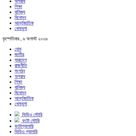
অপরাধ
শিক্ষা
বানিজ্য
বিনোদন
আর্ন্তজাতিক
খেলাধুলা
বৃহস্পতিবার , ৬ অগাস্ট ২০২৬
হোম
জাতীয়
সারাদেশ
রাজনীতি
সংগঠন
অপরাধ
শিক্ষা
বানিজ্য
বিনোদন
আর্ন্তজাতিক
খেলাধুলা
ভিডিও স্টোরি
ফটো স্টোরি
ফটোগ্যালারি
ভিডিও গ্যালারি