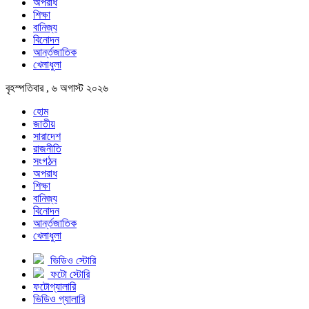
অপরাধ
শিক্ষা
বানিজ্য
বিনোদন
আর্ন্তজাতিক
খেলাধুলা
বৃহস্পতিবার , ৬ অগাস্ট ২০২৬
হোম
জাতীয়
সারাদেশ
রাজনীতি
সংগঠন
অপরাধ
শিক্ষা
বানিজ্য
বিনোদন
আর্ন্তজাতিক
খেলাধুলা
ভিডিও স্টোরি
ফটো স্টোরি
ফটোগ্যালারি
ভিডিও গ্যালারি