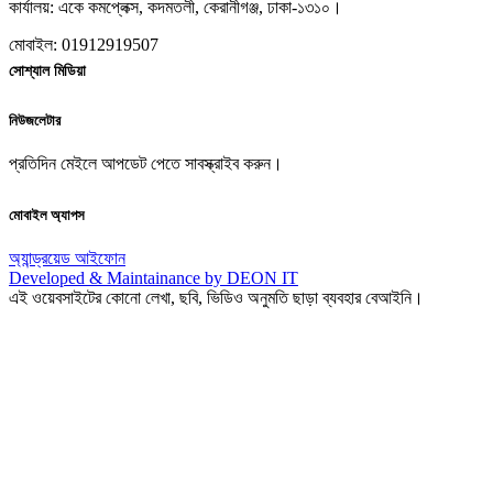
কার্যালয়: একে কমপ্লেক্স, কদমতলী, কেরানীগঞ্জ, ঢাকা-১৩১০।
মোবাইল: 01912919507
সোশ্যাল মিডিয়া
নিউজলেটার
প্রতিদিন মেইলে আপডেট পেতে সাবস্ক্রাইব করুন।
মোবাইল অ্যাপস
অ্যান্ড্রয়েড
আইফোন
Developed & Maintainance by DEON IT
এই ওয়েবসাইটের কোনো লেখা, ছবি, ভিডিও অনুমতি ছাড়া ব্যবহার বেআইনি।