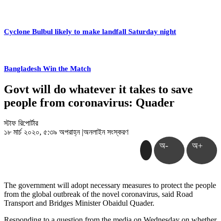
Cyclone Bulbul likely to make landfall Saturday night
Bangladesh Win the Match
Govt will do whatever it takes to save
people from coronavirus: Quader
স্টাফ রিপোর্টার
১৮ মার্চ ২০২০, ৫:৩৯ অপরাহ্ন
|
অনলাইন সংস্করণ
অ-
অ+
The government will adopt necessary measures to protect the people
from the global outbreak of the novel coronavirus, said Road
Transport and Bridges Minister Obaidul Quader.
Responding to a question from the media on Wednesday on whether