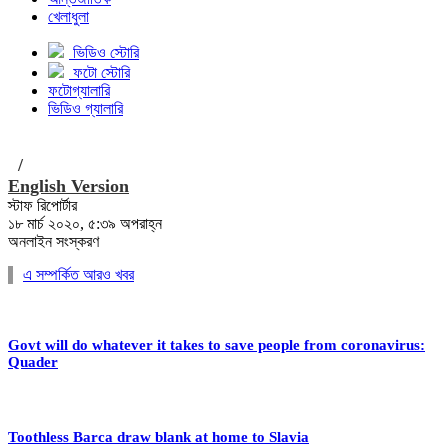
খেলাধুলা
ভিডিও স্টোরি
ফটো স্টোরি
ফটোগ্যালারি
ভিডিও গ্যালারি
/
English Version
স্টাফ রিপোর্টার
১৮ মার্চ ২০২০, ৫:৩৯ অপরাহ্ন
অনলাইন সংস্করণ
এ সম্পর্কিত আরও খবর
Govt will do whatever it takes to save people from coronavirus:
Quader
Toothless Barca draw blank at home to Slavia