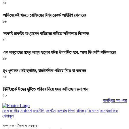
১৫
অভিষেকেই খরুচে বোলিংয়ের বিশ্ব রেকর্ড আইরিশ বোলারের
১৬
সরকারি চাকরির অধ্যাদেশ বাতিলের দাবিতে সচিবালয়ে বিক্ষোভ
১৭
এক সপ্তাহের মধ্যে সাম্য হত্যার ঘটনা উদঘাটিত হবে, আশা ডিএমপি কমিশনারের
১৮
মুখ খুললেন সেই হুসাইন, রাজনৈতিক পরিচয় নিয়ে যা বললেন
১৯
নিউইয়র্কে ঈদের ছুটিতে পরিবার নিয়ে সময় কাটাচ্ছেন রুনা খান
২০
জনপ্রিয় সব খবর
হোম
জাতীয়
সারাদেশ
রাজনীতি
সংগঠন
অপরাধ
শিক্ষা
বানিজ্য
বিনোদন
আর্ন্তজাতিক
খেলাধুলা
সম্পাদক : কৈলাস সরকার