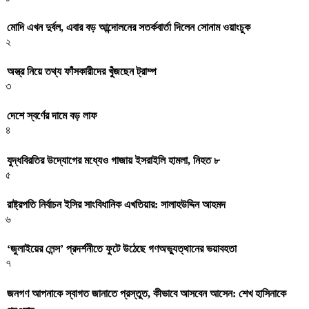
মোদি এখন দুর্বল, এবার বড় আন্দোলনের সতর্কবার্তা দিলেন সোনাম ওয়াংচুক
২
অস্ত্র নিয়ে তথ্য ফাঁসকারীদের খুঁজছেন ট্রাম্প
৩
দেশে স্বর্ণের দামে বড় লাফ
৪
যুদ্ধবিরতির উদ্যোগের মধ্যেও গাজায় ইসরাইলি হামলা, নিহত ৮
৫
রাষ্ট্রপতি নির্বাচন ইসির সাংবিধানিক এখতিয়ার: সালাহউদ্দিন আহমদ
৬
‘জুলাইয়ের লেন্স’ প্রদর্শনীতে ফুটে উঠেছে গণঅভ্যুত্থানের ভয়াবহতা
৭
জনগণ আপনাকে স্বাগত জানাতে প্রস্তুত, কীভাবে আসবেন আসেন: শেখ হাসিনাকে