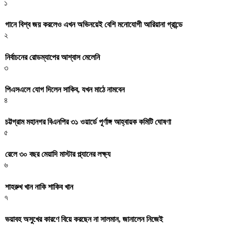
১
গানে বিশ্ব জয় করলেও এখন অভিনয়েই বেশি মনোযোগী আরিয়ানা গ্রান্ডে
২
নির্বাচনের রোডম্যাপের আশ্বাস মেলেনি
৩
পিএসএলে যোগ দিলেন সাকিব, যখন মাঠে নামবেন
৪
চট্টগ্রাম মহানগর বিএনপির ৩১ ওয়ার্ডে পূর্ণাঙ্গ আহ্বায়ক কমিটি ঘোষণা
৫
রেলে ৩০ বছর মেয়াদি মাস্টার প্ল্যানের লক্ষ্য
৬
শাহরুখ খান নাকি শাকিব খান
৭
ভয়াবহ অসুখের কারণে বিয়ে করছেন না সালমান, জানালেন নিজেই