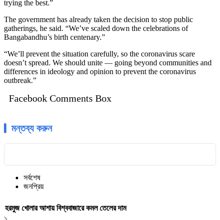
trying the best.”
The government has already taken the decision to stop public
gatherings, he said. “We’ve scaled down the celebrations of
Bangabandhu’s birth centenary.”
“We’ll prevent the situation carefully, so the coronavirus scare
doesn’t spread. We should unite — going beyond communities and
differences in ideology and opinion to prevent the coronavirus
outbreak.”
Facebook Comments Box
মন্তব্য করুন
সর্বশেষ
জনপ্রিয়
হরমুজ খোলার আশায় বিশ্ববাজারে কমল তেলের দাম
১