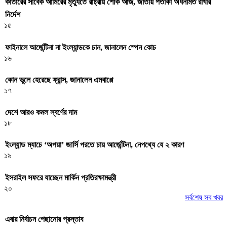
কাতারের সাবেক আমিরের মৃত্যুতে রাষ্ট্রীয় শোক আজ, জাতীয় পতাকা অর্ধনমিত রাখার
নির্দেশ
১৫
ফাইনালে আর্জেন্টিনা না ইংল্যান্ডকে চান, জানালেন স্পেন কোচ
১৬
কোন ভুলে হেরেছে ফ্রান্স, জানালেন এমবাপ্পে
১৭
দেশে আরও কমল স্বর্ণের দাম
১৮
ইংল্যান্ড ম্যাচে ‘অপয়া’ জার্সি পরতে চায় আর্জেন্টিনা, নেপথ্যে যে ২ কারণ
১৯
ইসরাইল সফরে যাচ্ছেন মার্কিন প্রতিরক্ষামন্ত্রী
২০
সর্বশেষ সব খবর
এবার নির্বাচন পেছানোর প্রস্তাব