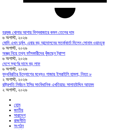
হরমুজ খোলার আশায় বিশ্ববাজারে কমল তেলের দাম
৬ অগাস্ট, ২০২৬
মোদি এখন দুর্বল, এবার বড় আন্দোলনের সতর্কবার্তা দিলেন সোনাম ওয়াংচুক
৬ অগাস্ট, ২০২৬
অস্ত্র নিয়ে তথ্য ফাঁসকারীদের খুঁজছেন ট্রাম্প
৬ অগাস্ট, ২০২৬
দেশে স্বর্ণের দামে বড় লাফ
৬ অগাস্ট, ২০২৬
যুদ্ধবিরতির উদ্যোগের মধ্যেও গাজায় ইসরাইলি হামলা, নিহত ৮
২ অগাস্ট, ২০২৬
রাষ্ট্রপতি নির্বাচন ইসির সাংবিধানিক এখতিয়ার: সালাহউদ্দিন আহমদ
২ অগাস্ট, ২০২৬
হোম
জাতীয়
সারাদেশ
রাজনীতি
সংগঠন