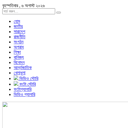
বৃহস্পতিবার , ৬ অগাস্ট ২০২৬
হোম
জাতীয়
সারাদেশ
রাজনীতি
সংগঠন
অপরাধ
শিক্ষা
বানিজ্য
বিনোদন
আর্ন্তজাতিক
খেলাধুলা
ভিডিও স্টোরি
ফটো স্টোরি
ফটোগ্যালারি
ভিডিও গ্যালারি