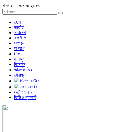
শনিবার , ৮ অগাস্ট ২০২৬
হোম
জাতীয়
সারাদেশ
রাজনীতি
সংগঠন
অপরাধ
শিক্ষা
বানিজ্য
বিনোদন
আর্ন্তজাতিক
খেলাধুলা
ভিডিও স্টোরি
ফটো স্টোরি
ফটোগ্যালারি
ভিডিও গ্যালারি