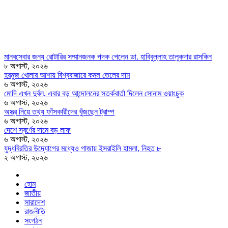
মানবসেবার জন্য রোটারির সম্মানজনক পদক পেলেন ডা. হাবিবুল্লাহ তালুকদার রাসকিন
৮ অগাস্ট, ২০২৬
হরমুজ খোলার আশায় বিশ্ববাজারে কমল তেলের দাম
৬ অগাস্ট, ২০২৬
মোদি এখন দুর্বল, এবার বড় আন্দোলনের সতর্কবার্তা দিলেন সোনাম ওয়াংচুক
৬ অগাস্ট, ২০২৬
অস্ত্র নিয়ে তথ্য ফাঁসকারীদের খুঁজছেন ট্রাম্প
৬ অগাস্ট, ২০২৬
দেশে স্বর্ণের দামে বড় লাফ
৬ অগাস্ট, ২০২৬
যুদ্ধবিরতির উদ্যোগের মধ্যেও গাজায় ইসরাইলি হামলা, নিহত ৮
২ অগাস্ট, ২০২৬
হোম
জাতীয়
সারাদেশ
রাজনীতি
সংগঠন