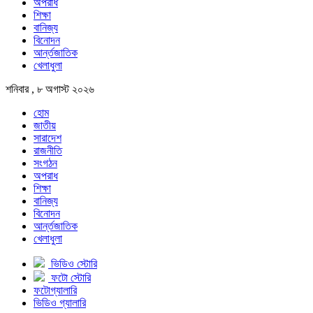
অপরাধ
শিক্ষা
বানিজ্য
বিনোদন
আর্ন্তজাতিক
খেলাধুলা
শনিবার , ৮ অগাস্ট ২০২৬
হোম
জাতীয়
সারাদেশ
রাজনীতি
সংগঠন
অপরাধ
শিক্ষা
বানিজ্য
বিনোদন
আর্ন্তজাতিক
খেলাধুলা
ভিডিও স্টোরি
ফটো স্টোরি
ফটোগ্যালারি
ভিডিও গ্যালারি