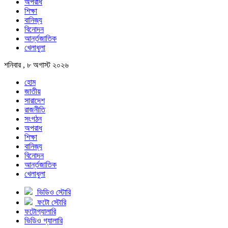
অপরাধ
শিক্ষা
বানিজ্য
বিনোদন
আর্ন্তজাতিক
খেলাধুলা
শনিবার , ৮ অগাস্ট ২০২৬
হোম
জাতীয়
সারাদেশ
রাজনীতি
সংগঠন
অপরাধ
শিক্ষা
বানিজ্য
বিনোদন
আর্ন্তজাতিক
খেলাধুলা
ভিডিও স্টোরি
ফটো স্টোরি
ফটোগ্যালারি
ভিডিও গ্যালারি