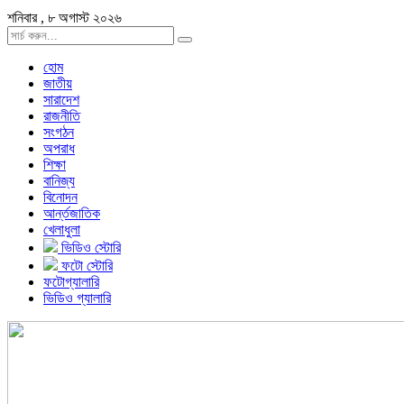
শনিবার , ৮ অগাস্ট ২০২৬
হোম
জাতীয়
সারাদেশ
রাজনীতি
সংগঠন
অপরাধ
শিক্ষা
বানিজ্য
বিনোদন
আর্ন্তজাতিক
খেলাধুলা
ভিডিও স্টোরি
ফটো স্টোরি
ফটোগ্যালারি
ভিডিও গ্যালারি