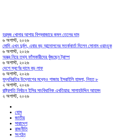
হরমুজ খোলার আশায় বিশ্ববাজারে কমল তেলের দাম
৬ অগাস্ট, ২০২৬
মোদি এখন দুর্বল, এবার বড় আন্দোলনের সতর্কবার্তা দিলেন সোনাম ওয়াংচুক
৬ অগাস্ট, ২০২৬
অস্ত্র নিয়ে তথ্য ফাঁসকারীদের খুঁজছেন ট্রাম্প
৬ অগাস্ট, ২০২৬
দেশে স্বর্ণের দামে বড় লাফ
৬ অগাস্ট, ২০২৬
যুদ্ধবিরতির উদ্যোগের মধ্যেও গাজায় ইসরাইলি হামলা, নিহত ৮
২ অগাস্ট, ২০২৬
রাষ্ট্রপতি নির্বাচন ইসির সাংবিধানিক এখতিয়ার: সালাহউদ্দিন আহমদ
২ অগাস্ট, ২০২৬
হোম
জাতীয়
সারাদেশ
রাজনীতি
সংগঠন