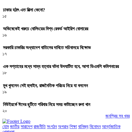
ঢাকায় হঠাৎ এত রিক্সা কেনো?
১৫
অভিষেকেই খরুচে বোলিংয়ের বিশ্ব রেকর্ড আইরিশ বোলারের
১৬
সরকারি চাকরির অধ্যাদেশ বাতিলের দাবিতে সচিবালয়ে বিক্ষোভ
১৭
এক সপ্তাহের মধ্যে সাম্য হত্যার ঘটনা উদঘাটিত হবে, আশা ডিএমপি কমিশনারের
১৮
মুখ খুললেন সেই হুসাইন, রাজনৈতিক পরিচয় নিয়ে যা বললেন
১৯
নিউইয়র্কে ঈদের ছুটিতে পরিবার নিয়ে সময় কাটাচ্ছেন রুনা খান
২০
জনপ্রিয় সব খবর
হোম
জাতীয়
সারাদেশ
রাজনীতি
সংগঠন
অপরাধ
শিক্ষা
বানিজ্য
বিনোদন
আর্ন্তজাতিক
খেলাধুলা