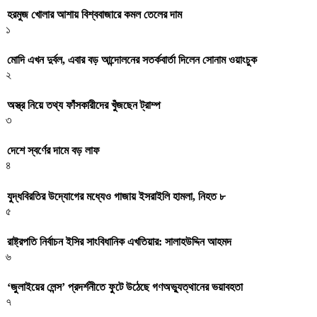
হরমুজ খোলার আশায় বিশ্ববাজারে কমল তেলের দাম
১
মোদি এখন দুর্বল, এবার বড় আন্দোলনের সতর্কবার্তা দিলেন সোনাম ওয়াংচুক
২
অস্ত্র নিয়ে তথ্য ফাঁসকারীদের খুঁজছেন ট্রাম্প
৩
দেশে স্বর্ণের দামে বড় লাফ
৪
যুদ্ধবিরতির উদ্যোগের মধ্যেও গাজায় ইসরাইলি হামলা, নিহত ৮
৫
রাষ্ট্রপতি নির্বাচন ইসির সাংবিধানিক এখতিয়ার: সালাহউদ্দিন আহমদ
৬
‘জুলাইয়ের লেন্স’ প্রদর্শনীতে ফুটে উঠেছে গণঅভ্যুত্থানের ভয়াবহতা
৭