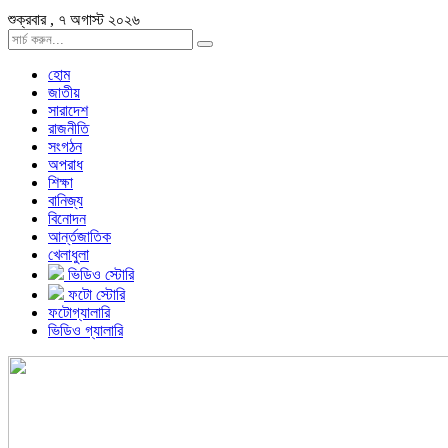
শুক্রবার , ৭ অগাস্ট ২০২৬
হোম
জাতীয়
সারাদেশ
রাজনীতি
সংগঠন
অপরাধ
শিক্ষা
বানিজ্য
বিনোদন
আর্ন্তজাতিক
খেলাধুলা
ভিডিও স্টোরি
ফটো স্টোরি
ফটোগ্যালারি
ভিডিও গ্যালারি