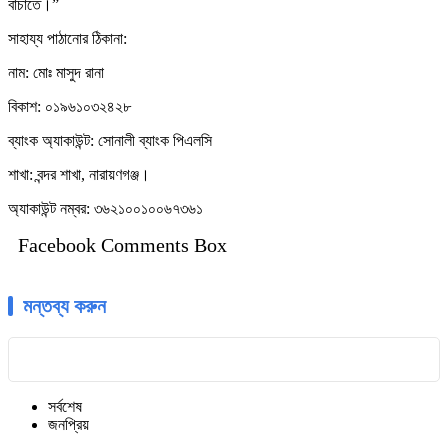
বাঁচাতে।”
সাহায্য পাঠানোর ঠিকানা:
নাম: মোঃ মাসুদ রানা
বিকাশ: ০১৯৬১০৩২৪২৮
ব্যাংক অ্যাকাউন্ট: সোনালী ব্যাংক পিএলসি
শাখা: বন্দর শাখা, নারায়ণগঞ্জ।
অ্যাকাউন্ট নম্বর: ৩৬২১০০১০০৬৭৩৬১
Facebook Comments Box
মন্তব্য করুন
সর্বশেষ
জনপ্রিয়