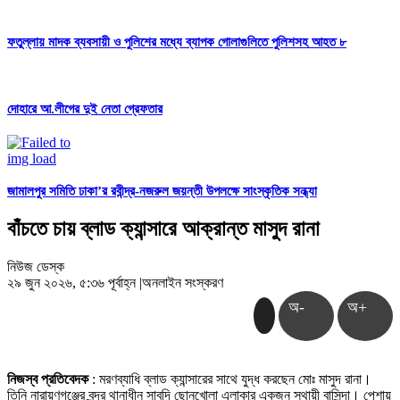
ফতুল্লায় মাদক ব্যবসায়ী ও পুলিশের মধ্যে ব্যাপক গোলাগুলিতে পুলিশসহ আহত ৮
দোহারে আ.লীগের দুই নেতা গ্রেফতার
জামালপুর সমিতি ঢাকা’র রবীন্দ্র-নজরুল জয়ন্তী উপলক্ষে সাংস্কৃতিক সন্ধ্যা
বাঁচতে চায় ব্লাড ক্যান্সারে আক্রান্ত মাসুদ রানা
নিউজ ডেস্ক
২৯ জুন ২০২৬, ৫:৩৬ পূর্বাহ্ন
|
অনলাইন সংস্করণ
অ-
অ+
নিজস্ব প্রতিবেদক
: মরণব্যাধি ব্লাড ক্যান্সারের সাথে যুদ্ধ করছেন মোঃ মাসুদ রানা।
তিনি নারায়ণগঞ্জের বন্দর থানাধীন সাবদি ছোনখোলা এলাকার একজন স্থায়ী বাসিন্দা। পেশায়