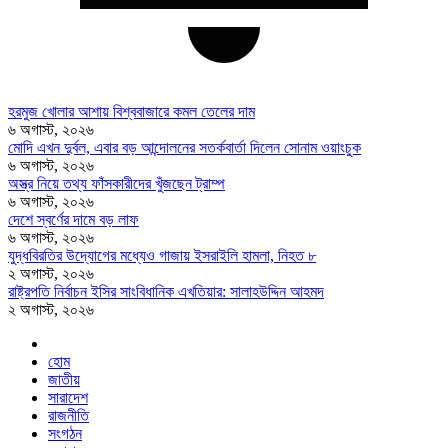
হরমুজ খোলার আশায় বিশ্ববাজারে কমল তেলের দাম
৬ অগাস্ট, ২০২৬
মোদি এখন দুর্বল, এবার বড় আন্দোলনের সতর্কবার্তা দিলেন সোনাম ওয়াংচুক
৬ অগাস্ট, ২০২৬
অস্ত্র নিয়ে তথ্য ফাঁসকারীদের খুঁজছেন ট্রাম্প
৬ অগাস্ট, ২০২৬
দেশে স্বর্ণের দামে বড় লাফ
৬ অগাস্ট, ২০২৬
যুদ্ধবিরতির উদ্যোগের মধ্যেও গাজায় ইসরাইলি হামলা, নিহত ৮
২ অগাস্ট, ২০২৬
রাষ্ট্রপতি নির্বাচন ইসির সাংবিধানিক এখতিয়ার: সালাহউদ্দিন আহমদ
২ অগাস্ট, ২০২৬
হোম
জাতীয়
সারাদেশ
রাজনীতি
সংগঠন