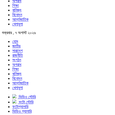
অপরাধ
শিক্ষা
বানিজ্য
বিনোদন
আর্ন্তজাতিক
খেলাধুলা
শুক্রবার , ৭ অগাস্ট ২০২৬
হোম
জাতীয়
সারাদেশ
রাজনীতি
সংগঠন
অপরাধ
শিক্ষা
বানিজ্য
বিনোদন
আর্ন্তজাতিক
খেলাধুলা
ভিডিও স্টোরি
ফটো স্টোরি
ফটোগ্যালারি
ভিডিও গ্যালারি