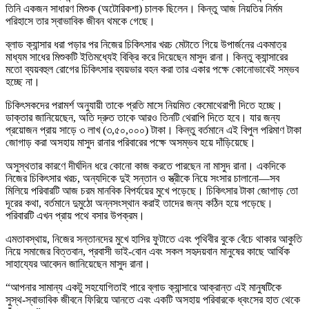
তিনি একজন সাধারণ মিশুক (অটোরিকশা) চালক ছিলেন। কিন্তু আজ নিয়তির নির্মম
পরিহাসে তার স্বাভাবিক জীবন থমকে গেছে।
ব্লাড ক্যান্সার ধরা পড়ার পর নিজের চিকিৎসার খরচ মেটাতে গিয়ে উপার্জনের একমাত্র
মাধ্যম সাধের মিশুকটি ইতিমধ্যেই বিক্রি করে দিয়েছেন মাসুদ রানা। কিন্তু ক্যান্সারের
মতো ব্যয়বহুল রোগের চিকিৎসার ব্যয়ভার বহন করা তার একার পক্ষে কোনোভাবেই সম্ভব
হচ্ছে না।
চিকিৎসকদের পরামর্শ অনুযায়ী তাকে প্রতি মাসে নিয়মিত কেমোথেরাপী দিতে হচ্ছে।
ডাক্তার জানিয়েছেন, অতি দ্রুত তাকে আরও তিনটি থেরাপি দিতে হবে। যার জন্য
প্রয়োজন প্রায় সাড়ে ৩ লাখ (৩,৫০,০০০) টাকা। কিন্তু বর্তমানে এই বিপুল পরিমাণ টাকা
জোগাড় করা অসহায় মাসুদ রানার পরিবারের পক্ষে অসম্ভব হয়ে দাঁড়িয়েছে।
অসুস্থতার কারণে দীর্ঘদিন ধরে কোনো কাজ করতে পারছেন না মাসুদ রানা। একদিকে
নিজের চিকিৎসার খরচ, অন্যদিকে দুই সন্তান ও স্ত্রীকে নিয়ে সংসার চালানো—সব
মিলিয়ে পরিবারটি আজ চরম মানবিক বিপর্যয়ের মুখে পড়েছে। চিকিৎসার টাকা জোগাড় তো
দূরের কথা, বর্তমানে দুমুঠো অন্নসংস্থান করাই তাদের জন্য কঠিন হয়ে পড়েছে।
পরিবারটি এখন প্রায় পথে বসার উপক্রম।
এমতাবস্থায়, নিজের সন্তানদের মুখে হাসির ফুটাতে এবং পৃথিবীর বুকে বেঁচে থাকার আকুতি
নিয়ে সমাজের বিত্তবান, প্রবাসী ভাই-বোন এবং সকল সহৃদয়বান মানুষের কাছে আর্থিক
সাহায্যের আবেদন জানিয়েছেন মাসুদ রানা।
“আপনার সামান্য একটু সহযোগিতাই পারে ব্লাড ক্যান্সারে আক্রান্ত এই মানুষটিকে
সুস্থ-স্বাভাবিক জীবনে ফিরিয়ে আনতে এবং একটি অসহায় পরিবারকে ধ্বংসের হাত থেকে