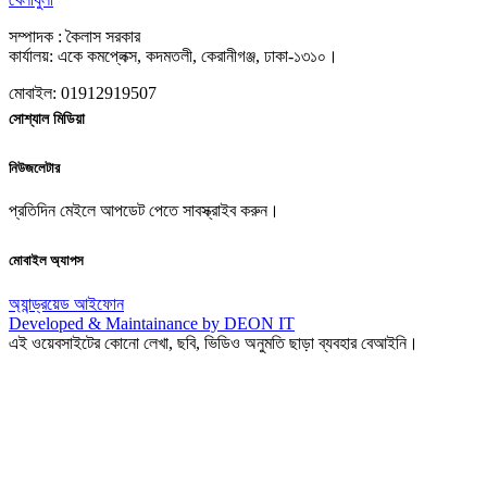
সম্পাদক : কৈলাস সরকার
কার্যালয়: একে কমপ্লেক্স, কদমতলী, কেরানীগঞ্জ, ঢাকা-১৩১০।
মোবাইল: 01912919507
সোশ্যাল মিডিয়া
নিউজলেটার
প্রতিদিন মেইলে আপডেট পেতে সাবস্ক্রাইব করুন।
মোবাইল অ্যাপস
অ্যান্ড্রয়েড
আইফোন
Developed & Maintainance by DEON IT
এই ওয়েবসাইটের কোনো লেখা, ছবি, ভিডিও অনুমতি ছাড়া ব্যবহার বেআইনি।