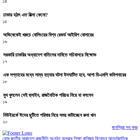
১৪
ঢাকায় হঠাৎ এত রিক্সা কেনো?
১৫
অভিষেকেই খরুচে বোলিংয়ের বিশ্ব রেকর্ড আইরিশ বোলারের
১৬
সরকারি চাকরির অধ্যাদেশ বাতিলের দাবিতে সচিবালয়ে বিক্ষোভ
১৭
এক সপ্তাহের মধ্যে সাম্য হত্যার ঘটনা উদঘাটিত হবে, আশা ডিএমপি কমিশনারের
১৮
মুখ খুললেন সেই হুসাইন, রাজনৈতিক পরিচয় নিয়ে যা বললেন
১৯
নিউইয়র্কে ঈদের ছুটিতে পরিবার নিয়ে সময় কাটাচ্ছেন রুনা খান
২০
জনপ্রিয় সব খবর
হোম
জাতীয়
সারাদেশ
রাজনীতি
সংগঠন
অপরাধ
শিক্ষা
বানিজ্য
বিনোদন
আর্ন্তজাতিক