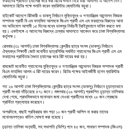
ফরহাদের প্রার্থিতা চ্যালেঞ্জ করে করা রিটের শুনানি নিয়ে উচ্চ আদালত এ আদেশ দেন।
আদালতে রিটের পক্ষে শুনানি করেন ব্যারিস্টার জ্যোতির্ময় বড়ুয়া।
হাইকোর্ট আদেশে রিটকারী ও ডাকসু নির্বাচনে মুক্তিযুদ্ধ ও গণতান্ত্রিক আন্দোলন বিষয়ক
সম্পাদক প্রার্থী বি এম ফাহমিদা আলমকে জিএস প্রার্থী এস এম ফরহাদের বিরুদ্ধে আনা
সব অভিযোগ আগামী ১৫ দিনের মধ্যে ডাকসুর নির্বাচনী ট্রাইব্যুনালে দাখিল করতে বলা
হয়। একইসঙ্গে এ আদেশের বিরুদ্ধে চেম্বার আদালতে আবেদন করে ঢাকা বিশ্ববিদ্যালয়
কর্তৃপক্ষ।
রোববার (৩১ আগস্ট) ঢাকা বিশ্ববিদ্যালয় কেন্দ্রীয় ছাত্র সংসদ (ডাকসু) নির্বাচনে
ঐক্যবদ্ধ শিক্ষার্থী জোট মনোনীত ছাত্রশিবির সমর্থিত প্যানেলের জিএস প্রার্থী এস এম
ফরহাদের প্রার্থিতার বৈধতা চ্যালেঞ্জ করে রিট দায়ের করা হয়।
বামজোট মনোনীত প্যানেলের মুক্তিযুদ্ধ ও গণতান্ত্রিক আন্দোলন বিষয়ক সম্পাদক প্রার্থী
বিএম ফাহমিদা আলম এ রিট দায়ের করেন। রিটের পক্ষের আইনজীবী হলেন ব্যারিস্টার
জ্যোতির্ময় বড়ুয়া।
গত ২৬ আগস্ট ঢাকা বিশ্ববিদ্যালয় কেন্দ্রীয় ছাত্র সংসদ (ডাকসু) নির্বাচনে চূড়ান্তভাবে
প্রার্থী সংখ্যা দাঁড়িয়েছে ৪৭১ জনে। মঙ্গলবার (২৬ আগস্ট) প্রকাশিত চূড়ান্ত তালিকায়
দেখা গেছে, প্রাথমিকভাবে মনোনয়ন জমা দেওয়া প্রার্থীদের মধ্যে ২৮ জন স্বেচ্ছায়
প্রার্থিতা প্রত্যাহার করেছেন।
অপরদিকে, বাছাই প্রক্রিয়ায় বাদ পড়া ১০ জন প্রার্থী আপিল না করায় তাদের
মনোনয়নপত্রও বাতিল ঘোষণা করা হয়েছে।
চূড়ান্ত তালিকা অনুযায়ী, সহ সভাপতি (ভিপি) পদে ৪৫ জন, সাধারণ সম্পাদক (জিএস)