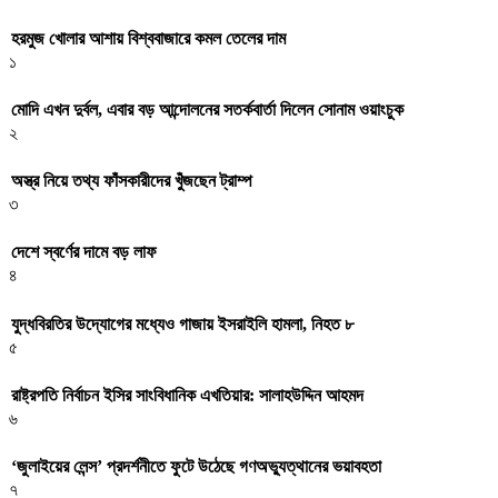
হরমুজ খোলার আশায় বিশ্ববাজারে কমল তেলের দাম
১
মোদি এখন দুর্বল, এবার বড় আন্দোলনের সতর্কবার্তা দিলেন সোনাম ওয়াংচুক
২
অস্ত্র নিয়ে তথ্য ফাঁসকারীদের খুঁজছেন ট্রাম্প
৩
দেশে স্বর্ণের দামে বড় লাফ
৪
যুদ্ধবিরতির উদ্যোগের মধ্যেও গাজায় ইসরাইলি হামলা, নিহত ৮
৫
রাষ্ট্রপতি নির্বাচন ইসির সাংবিধানিক এখতিয়ার: সালাহউদ্দিন আহমদ
৬
‘জুলাইয়ের লেন্স’ প্রদর্শনীতে ফুটে উঠেছে গণঅভ্যুত্থানের ভয়াবহতা
৭