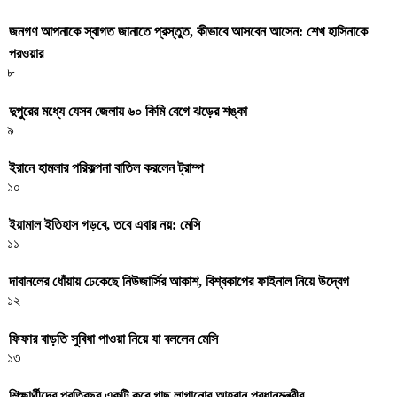
জনগণ আপনাকে স্বাগত জানাতে প্রস্তুত, কীভাবে আসবেন আসেন: শেখ হাসিনাকে
পরওয়ার
৮
দুপুরের মধ্যে যেসব জেলায় ৬০ কিমি বেগে ঝড়ের শঙ্কা
৯
ইরানে হামলার পরিকল্পনা বাতিল করলেন ট্রাম্প
১০
ইয়ামাল ইতিহাস গড়বে, তবে এবার নয়: মেসি
১১
দাবানলের ধোঁয়ায় ঢেকেছে নিউজার্সির আকাশ, বিশ্বকাপের ফাইনাল নিয়ে উদ্বেগ
১২
ফিফার বাড়তি সুবিধা পাওয়া নিয়ে যা বললেন মেসি
১৩
শিক্ষার্থীদের প্রতিবছর একটি করে গাছ লাগানোর আহ্বান প্রধানমন্ত্রীর