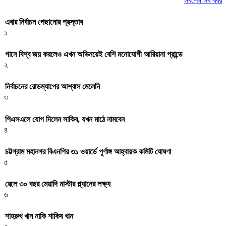
সর্বশেষ সব খবর
এবার নির্বাচন পেছানোর প্রস্তাব
১
গানে বিশ্ব জয় করলেও এখন অভিনয়েই বেশি মনোযোগী আরিয়ানা গ্রান্ডে
২
নির্বাচনের রোডম্যাপের আশ্বাস মেলেনি
৩
পিএসএলে যোগ দিলেন সাকিব, যখন মাঠে নামবেন
৪
চট্টগ্রাম মহানগর বিএনপির ৩১ ওয়ার্ডে পূর্ণাঙ্গ আহ্বায়ক কমিটি ঘোষণা
৫
রেলে ৩০ বছর মেয়াদি মাস্টার প্ল্যানের লক্ষ্য
৬
শাহরুখ খান নাকি শাকিব খান