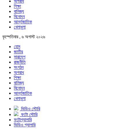
অপরাধ
শিক্ষা
বানিজ্য
বিনোদন
আর্ন্তজাতিক
খেলাধুলা
বৃহস্পতিবার , ৬ অগাস্ট ২০২৬
হোম
জাতীয়
সারাদেশ
রাজনীতি
সংগঠন
অপরাধ
শিক্ষা
বানিজ্য
বিনোদন
আর্ন্তজাতিক
খেলাধুলা
ভিডিও স্টোরি
ফটো স্টোরি
ফটোগ্যালারি
ভিডিও গ্যালারি