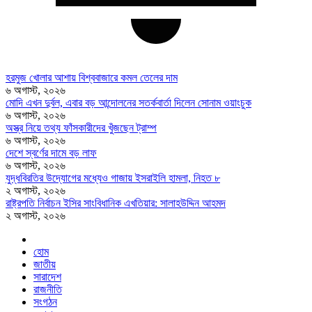
হরমুজ খোলার আশায় বিশ্ববাজারে কমল তেলের দাম
৬ অগাস্ট, ২০২৬
মোদি এখন দুর্বল, এবার বড় আন্দোলনের সতর্কবার্তা দিলেন সোনাম ওয়াংচুক
৬ অগাস্ট, ২০২৬
অস্ত্র নিয়ে তথ্য ফাঁসকারীদের খুঁজছেন ট্রাম্প
৬ অগাস্ট, ২০২৬
দেশে স্বর্ণের দামে বড় লাফ
৬ অগাস্ট, ২০২৬
যুদ্ধবিরতির উদ্যোগের মধ্যেও গাজায় ইসরাইলি হামলা, নিহত ৮
২ অগাস্ট, ২০২৬
রাষ্ট্রপতি নির্বাচন ইসির সাংবিধানিক এখতিয়ার: সালাহউদ্দিন আহমদ
২ অগাস্ট, ২০২৬
হোম
জাতীয়
সারাদেশ
রাজনীতি
সংগঠন