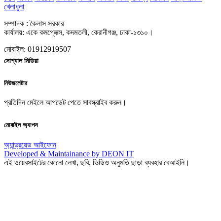
খেলাধুলা
সম্পাদক : কৈলাস সরকার
কার্যালয়: একে কমপ্লেক্স, কদমতলী, কেরানীগঞ্জ, ঢাকা-১৩১০।
মোবাইল: 01912919507
সোশ্যাল মিডিয়া
নিউজলেটার
প্রতিদিন মেইলে আপডেট পেতে সাবস্ক্রাইব করুন।
মোবাইল অ্যাপস
অ্যান্ড্রয়েড
আইফোন
Developed & Maintainance by DEON IT
এই ওয়েবসাইটের কোনো লেখা, ছবি, ভিডিও অনুমতি ছাড়া ব্যবহার বেআইনি।