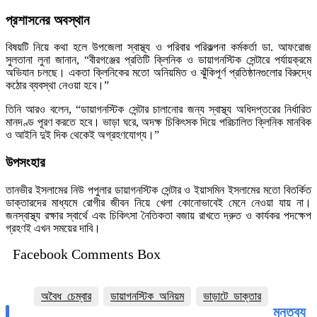
প্রশাসনের অবস্থান
বিষয়টি নিয়ে কথা হলে উপজেলা স্বাস্থ্য ও পরিবার পরিকল্পনা কর্মকর্তা ডা. আফরোজ
সুলতানা লুনা জানান, “বীরগঞ্জের প্রতিটি ক্লিনিক ও ডায়াগনস্টিক সেন্টারে পর্যায়ক্রমে
অভিযান চলছে। একতা ক্লিনিকের মতো অনিয়মিত ও ঝুঁকিপূর্ণ প্রতিষ্ঠানগুলোর বিরুদ্ধে
কঠোর ব্যবস্থা নেওয়া হবে।”
তিনি আরও বলেন, “ডায়াগনস্টিক সেন্টার চালানোর জন্য স্বাস্থ্য অধিদপ্তরের নির্ধারিত
মানদণ্ড পূরণ করতে হবে। ভাড়া ঘরে, অদক্ষ চিকিৎসক দিয়ে পরিচালিত ক্লিনিক মানবিক
ও আইনি দুই দিক থেকেই অগ্রহণযোগ্য।”
উপসংহার
তানভীর ইসলামের নিউ পপুলার ডায়াগনস্টিক সেন্টার ও ইয়াসমিন ইসলামের মতো বিতর্কিত
ডাক্তারদের মাধ্যমে রোগীর জীবন নিয়ে খেলা কোনোভাবেই মেনে নেওয়া যায় না।
জনস্বাস্থ্য রক্ষার স্বার্থে এবং চিকিৎসা নৈতিকতা বজায় রাখতে দ্রুত ও কার্যকর পদক্ষেপ
গ্রহণই এখন সময়ের দাবি।
Facebook Comments Box
অবৈধ_চেম্বার
ডায়াগনস্টিক_অনিয়ম
ভাড়াটে_ডাক্তার
মন্তব্য