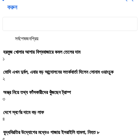
করুন
সর্বশেষ
জনপ্রিয়
হরমুজ খোলার আশায় বিশ্ববাজারে কমল তেলের দাম
১
মোদি এখন দুর্বল, এবার বড় আন্দোলনের সতর্কবার্তা দিলেন সোনাম ওয়াংচুক
২
অস্ত্র নিয়ে তথ্য ফাঁসকারীদের খুঁজছেন ট্রাম্প
৩
দেশে স্বর্ণের দামে বড় লাফ
৪
যুদ্ধবিরতির উদ্যোগের মধ্যেও গাজায় ইসরাইলি হামলা, নিহত ৮
৫