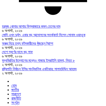
হরমুজ খোলার আশায় বিশ্ববাজারে কমল তেলের দাম
৬ অগাস্ট, ২০২৬
মোদি এখন দুর্বল, এবার বড় আন্দোলনের সতর্কবার্তা দিলেন সোনাম ওয়াংচুক
৬ অগাস্ট, ২০২৬
অস্ত্র নিয়ে তথ্য ফাঁসকারীদের খুঁজছেন ট্রাম্প
৬ অগাস্ট, ২০২৬
দেশে স্বর্ণের দামে বড় লাফ
৬ অগাস্ট, ২০২৬
যুদ্ধবিরতির উদ্যোগের মধ্যেও গাজায় ইসরাইলি হামলা, নিহত ৮
২ অগাস্ট, ২০২৬
রাষ্ট্রপতি নির্বাচন ইসির সাংবিধানিক এখতিয়ার: সালাহউদ্দিন আহমদ
২ অগাস্ট, ২০২৬
হোম
জাতীয়
সারাদেশ
রাজনীতি
সংগঠন