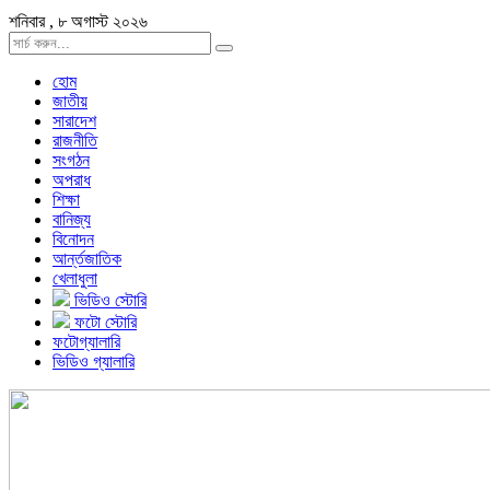
শনিবার , ৮ অগাস্ট ২০২৬
হোম
জাতীয়
সারাদেশ
রাজনীতি
সংগঠন
অপরাধ
শিক্ষা
বানিজ্য
বিনোদন
আর্ন্তজাতিক
খেলাধুলা
ভিডিও স্টোরি
ফটো স্টোরি
ফটোগ্যালারি
ভিডিও গ্যালারি