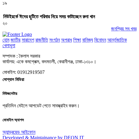
১৯
নিউইয়র্কে ঈদের ছুটিতে পরিবার নিয়ে সময় কাটাচ্ছেন রুনা খান
২০
জনপ্রিয় সব খবর
হোম
জাতীয়
সারাদেশ
রাজনীতি
সংগঠন
অপরাধ
শিক্ষা
বানিজ্য
বিনোদন
আর্ন্তজাতিক
খেলাধুলা
সম্পাদক : কৈলাস সরকার
কার্যালয়: একে কমপ্লেক্স, কদমতলী, কেরানীগঞ্জ, ঢাকা-১৩১০।
মোবাইল: 01912919507
সোশ্যাল মিডিয়া
নিউজলেটার
প্রতিদিন মেইলে আপডেট পেতে সাবস্ক্রাইব করুন।
মোবাইল অ্যাপস
অ্যান্ড্রয়েড
আইফোন
Developed & Maintainance by DEON IT