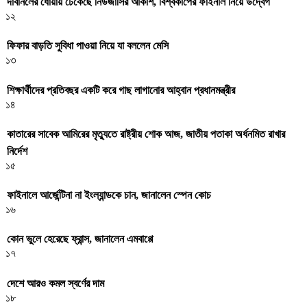
দাবানলের ধোঁয়ায় ঢেকেছে নিউজার্সির আকাশ, বিশ্বকাপের ফাইনাল নিয়ে উদ্বেগ
১২
ফিফার বাড়তি সুবিধা পাওয়া নিয়ে যা বললেন মেসি
১৩
শিক্ষার্থীদের প্রতিবছর একটি করে গাছ লাগানোর আহ্বান প্রধানমন্ত্রীর
১৪
কাতারের সাবেক আমিরের মৃত্যুতে রাষ্ট্রীয় শোক আজ, জাতীয় পতাকা অর্ধনমিত রাখার
নির্দেশ
১৫
ফাইনালে আর্জেন্টিনা না ইংল্যান্ডকে চান, জানালেন স্পেন কোচ
১৬
কোন ভুলে হেরেছে ফ্রান্স, জানালেন এমবাপ্পে
১৭
দেশে আরও কমল স্বর্ণের দাম
১৮