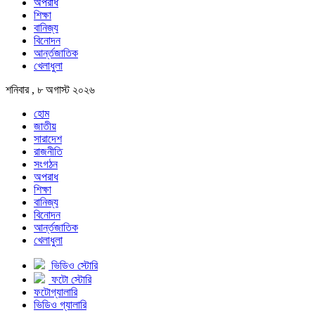
অপরাধ
শিক্ষা
বানিজ্য
বিনোদন
আর্ন্তজাতিক
খেলাধুলা
শনিবার , ৮ অগাস্ট ২০২৬
হোম
জাতীয়
সারাদেশ
রাজনীতি
সংগঠন
অপরাধ
শিক্ষা
বানিজ্য
বিনোদন
আর্ন্তজাতিক
খেলাধুলা
ভিডিও স্টোরি
ফটো স্টোরি
ফটোগ্যালারি
ভিডিও গ্যালারি