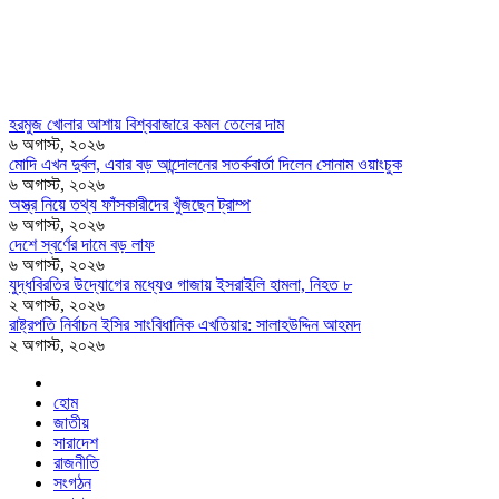
হরমুজ খোলার আশায় বিশ্ববাজারে কমল তেলের দাম
৬ অগাস্ট, ২০২৬
মোদি এখন দুর্বল, এবার বড় আন্দোলনের সতর্কবার্তা দিলেন সোনাম ওয়াংচুক
৬ অগাস্ট, ২০২৬
অস্ত্র নিয়ে তথ্য ফাঁসকারীদের খুঁজছেন ট্রাম্প
৬ অগাস্ট, ২০২৬
দেশে স্বর্ণের দামে বড় লাফ
৬ অগাস্ট, ২০২৬
যুদ্ধবিরতির উদ্যোগের মধ্যেও গাজায় ইসরাইলি হামলা, নিহত ৮
২ অগাস্ট, ২০২৬
রাষ্ট্রপতি নির্বাচন ইসির সাংবিধানিক এখতিয়ার: সালাহউদ্দিন আহমদ
২ অগাস্ট, ২০২৬
হোম
জাতীয়
সারাদেশ
রাজনীতি
সংগঠন