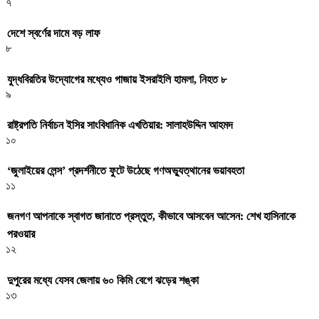
৭
দেশে স্বর্ণের দামে বড় লাফ
৮
যুদ্ধবিরতির উদ্যোগের মধ্যেও গাজায় ইসরাইলি হামলা, নিহত ৮
৯
রাষ্ট্রপতি নির্বাচন ইসির সাংবিধানিক এখতিয়ার: সালাহউদ্দিন আহমদ
১০
‘জুলাইয়ের লেন্স’ প্রদর্শনীতে ফুটে উঠেছে গণঅভ্যুত্থানের ভয়াবহতা
১১
জনগণ আপনাকে স্বাগত জানাতে প্রস্তুত, কীভাবে আসবেন আসেন: শেখ হাসিনাকে
পরওয়ার
১২
দুপুরের মধ্যে যেসব জেলায় ৬০ কিমি বেগে ঝড়ের শঙ্কা
১৩