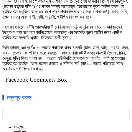
মনিরুল ইসলাম মনির : প্রধানমন্ত্রী দেশরত্ন জননেত্রী শেখ হাসিনার নির্দেশনায় চাঁদপুর-২
(মতলব উত্তর-দক্ষিণ) এর সংসদ সদস্য আলহাজ্ব এডভোকেট নূরুল আমিন রুহুল এর
ব্যক্তিগত তহবিল থেকে ৩য় ধাপে ঈদ উপহার হিসেবে ১২ হাজার প্যাকেট (সেমাই, চিনি,
পোলার চাল) এবং শাড়ী, লুঙ্গী, পাঞ্জাবী, থ্রীপিস বিতরণ করা হবে।
মঙ্গলবার সকালে নাউরী আহম্মদীয়া উচ্চ বিদ্যালয় মাঠে আনুষ্ঠানিক ভাবে এ কার্যক্রমের
উদ্বোধন করা হবে বলে জানিয়েছেন আলহাজ্ব এডভোকেট নূরুল আমিন রুহুল এমপির
ব্যক্তিগত সহকারি এ্যাড. লিয়াকত আলী সুমন।
তিনি জানান, এর পূর্বেও ১০ হাজার প্যাকেট খাদ্য সামগ্রী (চাল, ডাল, আলু, পেয়াজ, লবন,
সাবান, তেল) এবং পবিত্র মাহে রমজানে ৮হাজার প্যাকেট ইফতার সামগ্রী (ছোলা, চিনি,
খেজুর, মুড়ি) বিতরণ করা হয়। করোনা পরিস্থিতি মোকাবেলায় মাননীয় এমপি মহোদয়ের
ব্যক্তিগত তহবিল থেকে মতলব উত্তর ও দক্ষিণে সর্ব মোট ৩০ হাজার পরিবারের মাঝে
ত্রাণ সামগ্রী বিতরণ করা হয়।
Facebook Comments Box
মন্তব্য করুন
সর্বশেষ