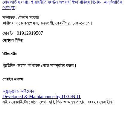
হোম
জাতীয়
সারাদেশ
রাজনীতি
সংগঠন
অপরাধ
শিক্ষা
বানিজ্য
বিনোদন
আর্ন্তজাতিক
খেলাধুলা
সম্পাদক : কৈলাস সরকার
কার্যালয়: একে কমপ্লেক্স, কদমতলী, কেরানীগঞ্জ, ঢাকা-১৩১০।
মোবাইল: 01912919507
সোশ্যাল মিডিয়া
নিউজলেটার
প্রতিদিন মেইলে আপডেট পেতে সাবস্ক্রাইব করুন।
মোবাইল অ্যাপস
অ্যান্ড্রয়েড
আইফোন
Developed & Maintainance by DEON IT
এই ওয়েবসাইটের কোনো লেখা, ছবি, ভিডিও অনুমতি ছাড়া ব্যবহার বেআইনি।