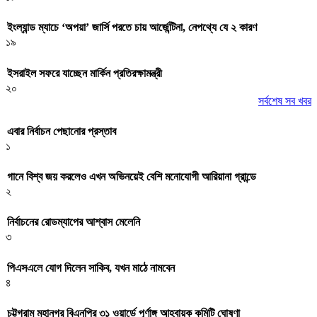
ইংল্যান্ড ম্যাচে ‘অপয়া’ জার্সি পরতে চায় আর্জেন্টিনা, নেপথ্যে যে ২ কারণ
১৯
ইসরাইল সফরে যাচ্ছেন মার্কিন প্রতিরক্ষামন্ত্রী
২০
সর্বশেষ সব খবর
এবার নির্বাচন পেছানোর প্রস্তাব
১
গানে বিশ্ব জয় করলেও এখন অভিনয়েই বেশি মনোযোগী আরিয়ানা গ্রান্ডে
২
নির্বাচনের রোডম্যাপের আশ্বাস মেলেনি
৩
পিএসএলে যোগ দিলেন সাকিব, যখন মাঠে নামবেন
৪
চট্টগ্রাম মহানগর বিএনপির ৩১ ওয়ার্ডে পূর্ণাঙ্গ আহ্বায়ক কমিটি ঘোষণা