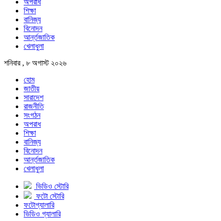
অপরাধ
শিক্ষা
বানিজ্য
বিনোদন
আর্ন্তজাতিক
খেলাধুলা
শনিবার , ৮ অগাস্ট ২০২৬
হোম
জাতীয়
সারাদেশ
রাজনীতি
সংগঠন
অপরাধ
শিক্ষা
বানিজ্য
বিনোদন
আর্ন্তজাতিক
খেলাধুলা
ভিডিও স্টোরি
ফটো স্টোরি
ফটোগ্যালারি
ভিডিও গ্যালারি