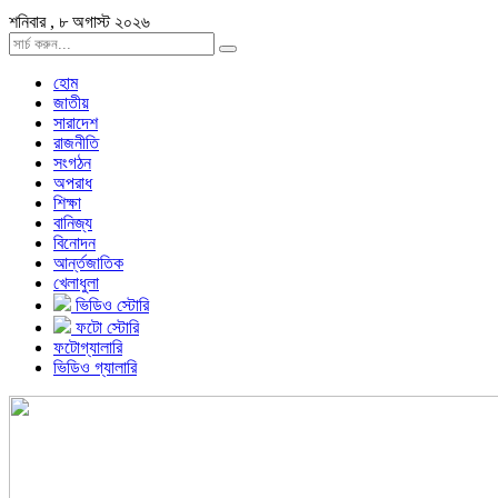
শনিবার , ৮ অগাস্ট ২০২৬
হোম
জাতীয়
সারাদেশ
রাজনীতি
সংগঠন
অপরাধ
শিক্ষা
বানিজ্য
বিনোদন
আর্ন্তজাতিক
খেলাধুলা
ভিডিও স্টোরি
ফটো স্টোরি
ফটোগ্যালারি
ভিডিও গ্যালারি