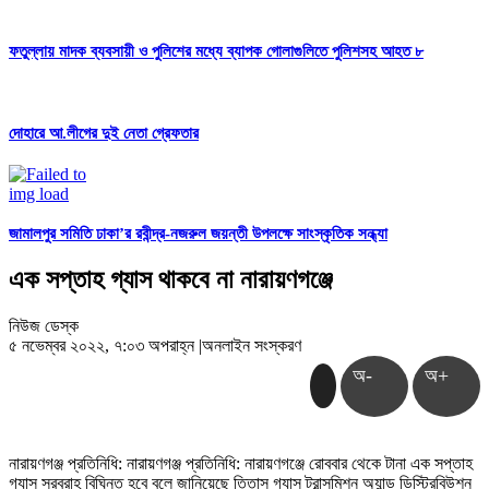
ফতুল্লায় মাদক ব্যবসায়ী ও পুলিশের মধ্যে ব্যাপক গোলাগুলিতে পুলিশসহ আহত ৮
দোহারে আ.লীগের দুই নেতা গ্রেফতার
জামালপুর সমিতি ঢাকা’র রবীন্দ্র-নজরুল জয়ন্তী উপলক্ষে সাংস্কৃতিক সন্ধ্যা
এক সপ্তাহ গ্যাস থাকবে না নারায়ণগঞ্জে
নিউজ ডেস্ক
৫ নভেম্বর ২০২২, ৭:০৩ অপরাহ্ন
|
অনলাইন সংস্করণ
অ-
অ+
নারায়ণগঞ্জ প্রতি‌নি‌ধি: নারায়ণগঞ্জ প্রতি‌নি‌ধি: নারায়ণগঞ্জে রোববার থেকে টানা এক সপ্তাহ
গ্যাস সরবরাহ বিঘ্নিত হবে বলে জানিয়েছে তিতাস গ্যাস ট্রান্সমিশন অ্যান্ড ডিস্ট্রিবিউশন