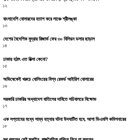
১২
বাংলাদেশি বোলারদের হতাশ করে লাঞ্চে শ্রীলঙ্কা
১৩
দেশের বৈদেশিক মুদ্রার রিজার্ভ ফের ৩০ বিলিয়ন ডলার ছাড়াল
১৪
ঢাকায় হঠাৎ এত রিক্সা কেনো?
১৫
অভিষেকেই খরুচে বোলিংয়ের বিশ্ব রেকর্ড আইরিশ বোলারের
১৬
সরকারি চাকরির অধ্যাদেশ বাতিলের দাবিতে সচিবালয়ে বিক্ষোভ
১৭
এক সপ্তাহের মধ্যে সাম্য হত্যার ঘটনা উদঘাটিত হবে, আশা ডিএমপি কমিশনারের
১৮
মুখ খুললেন সেই হুসাইন, রাজনৈতিক পরিচয় নিয়ে যা বললেন