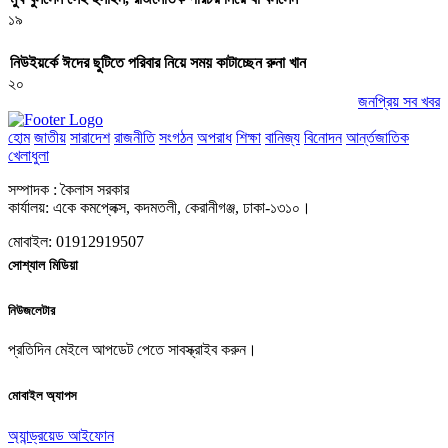
১৯
নিউইয়র্কে ঈদের ছুটিতে পরিবার নিয়ে সময় কাটাচ্ছেন রুনা খান
২০
জনপ্রিয় সব খবর
হোম
জাতীয়
সারাদেশ
রাজনীতি
সংগঠন
অপরাধ
শিক্ষা
বানিজ্য
বিনোদন
আর্ন্তজাতিক
খেলাধুলা
সম্পাদক : কৈলাস সরকার
কার্যালয়: একে কমপ্লেক্স, কদমতলী, কেরানীগঞ্জ, ঢাকা-১৩১০।
মোবাইল: 01912919507
সোশ্যাল মিডিয়া
নিউজলেটার
প্রতিদিন মেইলে আপডেট পেতে সাবস্ক্রাইব করুন।
মোবাইল অ্যাপস
অ্যান্ড্রয়েড
আইফোন