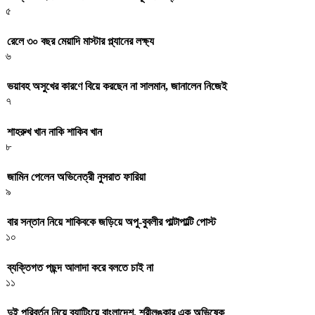
৫
রেলে ৩০ বছর মেয়াদি মাস্টার প্ল্যানের লক্ষ্য
৬
ভয়াবহ অসুখের কারণে বিয়ে করছেন না সালমান, জানালেন নিজেই
৭
শাহরুখ খান নাকি শাকিব খান
৮
জামিন পেলেন অভিনেত্রী নুসরাত ফারিয়া
৯
বার সন্তান নিয়ে শাকিবকে জড়িয়ে অপু-বুবলীর পাল্টাপাল্টি পোস্ট
১০
ব্যক্তিগত পছন্দ আলাদা করে বলতে চাই না
১১
দুই পরিবর্তন নিয়ে ব্যাটিংয়ে বাংলাদেশ, শ্রীলঙ্কার এক অভিষেক