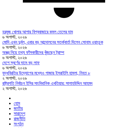
হরমুজ খোলার আশায় বিশ্ববাজারে কমল তেলের দাম
৬ অগাস্ট, ২০২৬
মোদি এখন দুর্বল, এবার বড় আন্দোলনের সতর্কবার্তা দিলেন সোনাম ওয়াংচুক
৬ অগাস্ট, ২০২৬
অস্ত্র নিয়ে তথ্য ফাঁসকারীদের খুঁজছেন ট্রাম্প
৬ অগাস্ট, ২০২৬
দেশে স্বর্ণের দামে বড় লাফ
৬ অগাস্ট, ২০২৬
যুদ্ধবিরতির উদ্যোগের মধ্যেও গাজায় ইসরাইলি হামলা, নিহত ৮
২ অগাস্ট, ২০২৬
রাষ্ট্রপতি নির্বাচন ইসির সাংবিধানিক এখতিয়ার: সালাহউদ্দিন আহমদ
২ অগাস্ট, ২০২৬
হোম
জাতীয়
সারাদেশ
রাজনীতি
সংগঠন