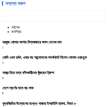
মন্তব্য করুন
সর্বশেষ
জনপ্রিয়
হরমুজ খোলার আশায় বিশ্ববাজারে কমল তেলের দাম
১
মোদি এখন দুর্বল, এবার বড় আন্দোলনের সতর্কবার্তা দিলেন সোনাম ওয়াংচুক
২
অস্ত্র নিয়ে তথ্য ফাঁসকারীদের খুঁজছেন ট্রাম্প
৩
দেশে স্বর্ণের দামে বড় লাফ
৪
যুদ্ধবিরতির উদ্যোগের মধ্যেও গাজায় ইসরাইলি হামলা, নিহত ৮