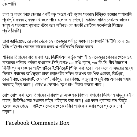
কোম্পানি।
ঢাকা ও নারায়ণগঞ্জ জেলার একটি বড় অংশে এই গ্যাস সরবরাহ বিঘ্নিত হওয়ার পাশাপাশি
পুরোপুরি সরবরাহ বন্ধও থাকতে পারে বলে জানা গেছে। সঞ্চালন লাইন মেরামত কাজের
জন্য এ সরবরাহে ব্যাঘাত ঘটবে বলে শনিবার এক জরুরি নোটিশে সতর্কবার্তা দিয়েছে
প্রতিষ্ঠানটি।
তারা জানিয়েছে, রোরবার থেকে ১২ নভেম্বর পর্যন্ত সঞ্চালন কোম্পানি জিটিসিএলের ৩০
ইঞ্চি পাইপের মেরামত কাজের জন্য এ পরিস্থিতি বিরাজ করবে।
শনিবার তিতাসের বার্তায় বলা হয়, জিটিসিএল কর্তৃক আগামী ৬ নভেম্বর রোববার থেকে ১২
নভেম্বর শনিবার পর্যন্ত বাখরাবাদ-সিদ্ধিরগঞ্জ ৩০ ইঞ্চি ব্যাস, ৬০ কি.মি. দীর্ঘ উচ্চচাপ
বিশিষ্ট গ্যাস সঞ্চালন পাইপলাইনে ইন্টেলিজেন্ট পিগিং করা হবে। এর ফলে এ সময়ের মধ্যে
তিতাস গ্যাসের অধিভুক্ত ঢাকা মহানগরীর দক্ষিণ অংশের আংশিক এলাকা, জিঞ্জিরা,
কেরানীগঞ্জ, মেঘনাঘাট, সোনারগাঁ, হরিপুর, নারায়ণগঞ্জ, ফতুল্লা ও মুন্সীগঞ্জ এলাকায় গ্যাস
সরবরাহ বিঘ্ন ঘটবে। কোথাও কোথাও স্বল্প চাপ বিরাজ করতে পারে।
যোগাযোগ করা হলে তিতাসের নারায়ণগঞ্জ আঞ্চলিক বিপণন বিভাগের ডিজিএম মামুনুর রশীদ
বলেন, জিটিসিএলের সঞ্চালন লাইন পরিষ্কার করা হবে। এর ফলে গ্যাসের চাপ কিছুটা
হলেও কমে গেছে। পাইপের ভেতর থেকে মরিচা পরিষ্কার করার পরে গ্যাসের চাপ
বাড়বে।
Facebook Comments Box