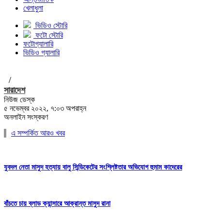
খেলাধুলা
ভিডিও স্টোরি
ফটো স্টোরি
ফটোগ্যালারি
ভিডিও গ্যালারি
/
সারাদেশ
নিউজ ডেস্ক
৫ নভেম্বর ২০২২, ৭:০৩ অপরাহ্ন
অনলাইন সংস্করণ
এ সম্পর্কিত আরও খবর
যুবদল নেতা মাসুদ হত্যায় বালু সিন্ডিকেটের সংশ্লিষ্টতার অভিযোগ হুমাম কাদেরের
বাঁচতে চায় ব্লাড ক্যান্সারে আক্রান্ত মাসুদ রানা