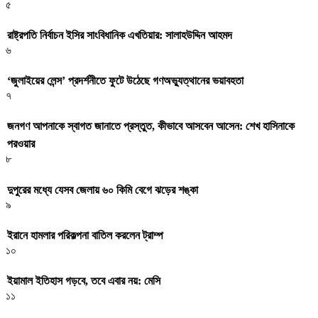
৫
রাষ্ট্রপতি নির্বাচন ইসির সাংবিধানিক এখতিয়ার: সালাহউদ্দিন আহমদ
৬
‘জুলাইয়ের লেন্স’ প্রদর্শনীতে ফুটে উঠেছে গণঅভ্যুত্থানের ভয়াবহতা
৭
জনগণ আপনাকে স্বাগত জানাতে প্রস্তুত, কীভাবে আসবেন আসেন: শেখ হাসিনাকে
পরওয়ার
৮
দুপুরের মধ্যে যেসব জেলায় ৬০ কিমি বেগে ঝড়ের শঙ্কা
৯
ইরানে হামলার পরিকল্পনা বাতিল করলেন ট্রাম্প
১০
ইয়ামাল ইতিহাস গড়বে, তবে এবার নয়: মেসি
১১