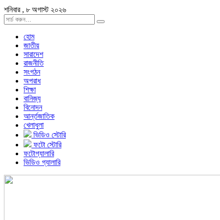
শনিবার , ৮ অগাস্ট ২০২৬
হোম
জাতীয়
সারাদেশ
রাজনীতি
সংগঠন
অপরাধ
শিক্ষা
বানিজ্য
বিনোদন
আর্ন্তজাতিক
খেলাধুলা
ভিডিও স্টোরি
ফটো স্টোরি
ফটোগ্যালারি
ভিডিও গ্যালারি