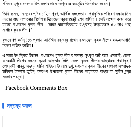
শনিবার দুপুরে বদরগঞ্জ উপজেলার দামোদরপুরে এ কর্মসূচির উদ্বোধন করেন।
তিনি বলেন, ‘মানুষের পুষ্টির চাহিদা পূরণ, আর্থিক সচ্ছলতা ও প্রাকৃতিক পরিবেশ রক্ষায় তিন
ধরনের গাছ লাগানোর নির্দেশনা দিয়েছেন প্রধানমন্ত্রী শেখ হাসিনা। সেই লক্ষ্যে কাজ করে
যাচ্ছে বাংলাদেশ কৃষক লীগ। তারই ধারাবাহিকতায় রংপুরসহ উত্তরবঙ্গে ৫০ লাখ গাছ
লাগাবে কৃষক লীগ।’
বৃক্ষরোপণ কর্মসূচিতে প্রধান অতিথির বক্তব্য রাখেন বাংলাদেশ কৃষক লীগের সহ-সভাপতি
আব্দুল লতিফ তারিন।
এ সময় উপস্থিত ছিলেন- বাংলাদেশ কৃষক লীগের সদস্য লুৎফুল বারী আল ওসমানী, জেলা
আওয়ামী লীগের সদস্য সুমনা আক্তার লিলি, জেলা কৃষক লীগের আহ্বায়ক প্রাণকৃষ্ণ
গোস্বামী পান্নু, সদস্য সচিব শহিদুল ইসলাম দুখু, মহানগর কৃষক লীগের সাধারণ সম্পাদক
তহিদুল ইসলাম তুহিন, বদরগঞ্জ উপজেলা কৃষক লীগের আহ্বায়ক অধ্যাপক সুনীল চন্দ্র
সরকার প্রমুখ।
Facebook Comments Box
মন্তব্য করুন