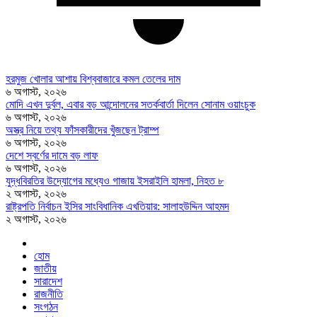
হরমুজ খোলার আশায় বিশ্ববাজারে কমল তেলের দাম
৬ অগাস্ট, ২০২৬
মোদি এখন দুর্বল, এবার বড় আন্দোলনের সতর্কবার্তা দিলেন সোনাম ওয়াংচুক
৬ অগাস্ট, ২০২৬
অস্ত্র নিয়ে তথ্য ফাঁসকারীদের খুঁজছেন ট্রাম্প
৬ অগাস্ট, ২০২৬
দেশে স্বর্ণের দামে বড় লাফ
৬ অগাস্ট, ২০২৬
যুদ্ধবিরতির উদ্যোগের মধ্যেও গাজায় ইসরাইলি হামলা, নিহত ৮
২ অগাস্ট, ২০২৬
রাষ্ট্রপতি নির্বাচন ইসির সাংবিধানিক এখতিয়ার: সালাহউদ্দিন আহমদ
২ অগাস্ট, ২০২৬
হোম
জাতীয়
সারাদেশ
রাজনীতি
সংগঠন