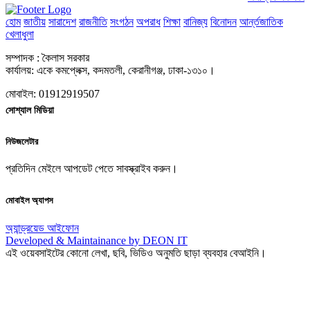
হোম
জাতীয়
সারাদেশ
রাজনীতি
সংগঠন
অপরাধ
শিক্ষা
বানিজ্য
বিনোদন
আর্ন্তজাতিক
খেলাধুলা
সম্পাদক : কৈলাস সরকার
কার্যালয়: একে কমপ্লেক্স, কদমতলী, কেরানীগঞ্জ, ঢাকা-১৩১০।
মোবাইল: 01912919507
সোশ্যাল মিডিয়া
নিউজলেটার
প্রতিদিন মেইলে আপডেট পেতে সাবস্ক্রাইব করুন।
মোবাইল অ্যাপস
অ্যান্ড্রয়েড
আইফোন
Developed & Maintainance by DEON IT
এই ওয়েবসাইটের কোনো লেখা, ছবি, ভিডিও অনুমতি ছাড়া ব্যবহার বেআইনি।