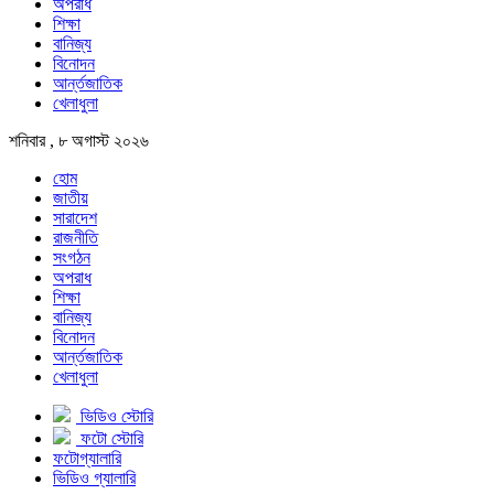
অপরাধ
শিক্ষা
বানিজ্য
বিনোদন
আর্ন্তজাতিক
খেলাধুলা
শনিবার , ৮ অগাস্ট ২০২৬
হোম
জাতীয়
সারাদেশ
রাজনীতি
সংগঠন
অপরাধ
শিক্ষা
বানিজ্য
বিনোদন
আর্ন্তজাতিক
খেলাধুলা
ভিডিও স্টোরি
ফটো স্টোরি
ফটোগ্যালারি
ভিডিও গ্যালারি