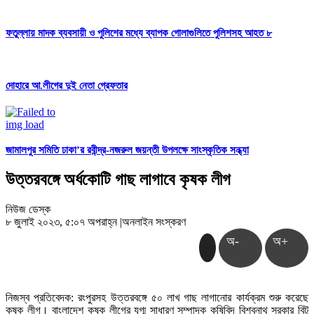
ফতুল্লায় মাদক ব্যবসায়ী ও পুলিশের মধ্যে ব্যাপক গোলাগুলিতে পুলিশসহ আহত ৮
দোহারে আ.লীগের দুই নেতা গ্রেফতার
জামালপুর সমিতি ঢাকা’র রবীন্দ্র-নজরুল জয়ন্তী উপলক্ষে সাংস্কৃতিক সন্ধ্যা
উত্তরবঙ্গে অর্ধকোটি গাছ লাগাবে কৃষক লীগ
নিউজ ডেস্ক
৮ জুলাই ২০২৩, ৫:০৭ অপরাহ্ন
|
অনলাইন সংস্করণ
অ-
অ+
নিজস্ব প্রতিবেদক: রংপুরসহ উত্তরবঙ্গে ৫০ লাখ গাছ লাগানোর কার্যক্রম শুরু করেছে
কৃষক লীগ। বাংলাদেশ কৃষক লীগের যুগ্ম সাধারণ সম্পাদক কৃষিবিদ বিশ্বনাথ সরকার বিটু