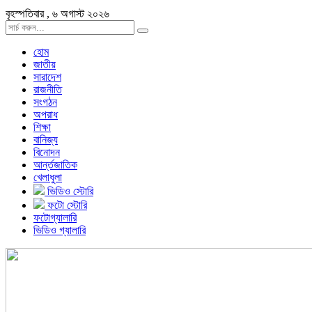
বৃহস্পতিবার , ৬ অগাস্ট ২০২৬
হোম
জাতীয়
সারাদেশ
রাজনীতি
সংগঠন
অপরাধ
শিক্ষা
বানিজ্য
বিনোদন
আর্ন্তজাতিক
খেলাধুলা
ভিডিও স্টোরি
ফটো স্টোরি
ফটোগ্যালারি
ভিডিও গ্যালারি