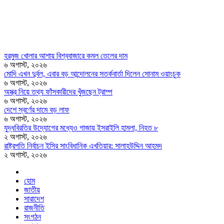
হরমুজ খোলার আশায় বিশ্ববাজারে কমল তেলের দাম
৬ অগাস্ট, ২০২৬
মোদি এখন দুর্বল, এবার বড় আন্দোলনের সতর্কবার্তা দিলেন সোনাম ওয়াংচুক
৬ অগাস্ট, ২০২৬
অস্ত্র নিয়ে তথ্য ফাঁসকারীদের খুঁজছেন ট্রাম্প
৬ অগাস্ট, ২০২৬
দেশে স্বর্ণের দামে বড় লাফ
৬ অগাস্ট, ২০২৬
যুদ্ধবিরতির উদ্যোগের মধ্যেও গাজায় ইসরাইলি হামলা, নিহত ৮
২ অগাস্ট, ২০২৬
রাষ্ট্রপতি নির্বাচন ইসির সাংবিধানিক এখতিয়ার: সালাহউদ্দিন আহমদ
২ অগাস্ট, ২০২৬
হোম
জাতীয়
সারাদেশ
রাজনীতি
সংগঠন