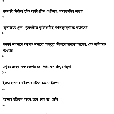
৬
রাষ্ট্রপতি নির্বাচন ইসির সাংবিধানিক এখতিয়ার: সালাহউদ্দিন আহমদ
৭
‘জুলাইয়ের লেন্স’ প্রদর্শনীতে ফুটে উঠেছে গণঅভ্যুত্থানের ভয়াবহতা
৮
জনগণ আপনাকে স্বাগত জানাতে প্রস্তুত, কীভাবে আসবেন আসেন: শেখ হাসিনাকে
পরওয়ার
৯
দুপুরের মধ্যে যেসব জেলায় ৬০ কিমি বেগে ঝড়ের শঙ্কা
১০
ইরানে হামলার পরিকল্পনা বাতিল করলেন ট্রাম্প
১১
ইয়ামাল ইতিহাস গড়বে, তবে এবার নয়: মেসি
১২