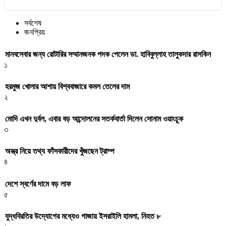
সর্বশেষ
জনপ্রিয়
মানবসেবার জন্য রোটারির সম্মানজনক পদক পেলেন ডা. হাবিবুল্লাহ তালুকদার রাসকিন
১
হরমুজ খোলার আশায় বিশ্ববাজারে কমল তেলের দাম
২
মোদি এখন দুর্বল, এবার বড় আন্দোলনের সতর্কবার্তা দিলেন সোনাম ওয়াংচুক
৩
অস্ত্র নিয়ে তথ্য ফাঁসকারীদের খুঁজছেন ট্রাম্প
৪
দেশে স্বর্ণের দামে বড় লাফ
৫
যুদ্ধবিরতির উদ্যোগের মধ্যেও গাজায় ইসরাইলি হামলা, নিহত ৮