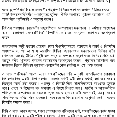
একমত বলে মন্তব্য করেছেন তথ্য ও সম্প্রচার প্রতিমন্ত্রী মোহাম্মদ আলী আরাফাত।
আজ বৃহস্পতিবার বিকেলে রাজধানীর শাহবাগে বিসিএস প্রশাসন একাডেমি মিলনায়তনে
‘স্মার্ট বাংলাদেশ বিনির্মাণে গণমাধ্যমের ভূমিকা’ শীর্ষক কর্মশালার প্যানেল আলোচনা পর্বে
অংশ নিয়ে প্রতিমন্ত্রী এ মন্তব্য করেন।
বিসিএস প্রশাসন একাডেমির সহযোগিতায় জনপ্রশাসন মন্ত্রণালয় এ কর্মশালা আয়োজন
করে। বাংলাদেশ সেক্রেটারিয়েট রিপোর্টার্স ফোরামের সদস্যগণ কর্মশালায় অংশগ্রহণ
করেন।
জনপ্রশাসন মন্ত্রী ফরহাদ হোসেন, ঢাকা বিশ্ববিদ্যালয়ের প্রাক্তন উপাচার্য ও শিক্ষাবিদ
অধ্যাপক ড. আ আ ম স আরেফিন সিদ্দিক, জনপ্রশাসন মন্ত্রণালয়ের সিনিয়র সচিব
মোহাম্মদ মেজবাহ্ উদ্দিন চৌধুরী এবং তথ্য ও সম্প্রচার মন্ত্রণালয়ের সিনিয়র সচিব মো.
হুমায়ুন কবীর খোন্দকার প্যানেল আলোচনায় অংশগ্রহণ করেন। প্যানেল আলোচনা পর্বে
মডারেটর ছিলেন বিসিএস প্রশাসন একাডেমির রেক্টর (সচিব) ড. মো. ওমর ফারুক।
এ সময় প্রতিমন্ত্রী আরও বলেন, সাংবাদিকদের দাবি অনুযায়ী সাংবাদিকতার যোগ্যতা
নির্ধারণের কিছু একটা থাকা দরকার। সরকার যখনই এটা বলবে তখনই বলা হবে সরকার
নিয়ন্ত্রণ করার চেষ্টা করছে। এজন্য এ বিষয়টি নিয়ে সাংবাদিকদেরই আওয়াজ তুলতে
হবে। দেশে ও বিদেশের সব জায়গায় এ বিষয়ে লিখতে হবে। জাতীয় ও আন্তর্জাতিক
পরিমণ্ডলে আপনাদের এ বক্তব্য তুলে ধরতে হবে যে এটা আপনারাই চান। সরকার
সাংবাদিকদের দাবির সাথে একমত। সরকারের এ বিষয়ে কোনো অসুবিধা নেই। সরকার
বিষয়টির সমাধান করবে।
তিনি এ সময় আরও জানান, সকল পেশাদার সাংবাদিকদের দাবি, সাংবাদিকদের একটা সংজ্ঞা
নির্ধারণ করা হোক, একটা পরীক্ষার ব্যবস্থা থাকুক, একটা সংজ্ঞায়ন থাকুক কে সাংবাদিক,