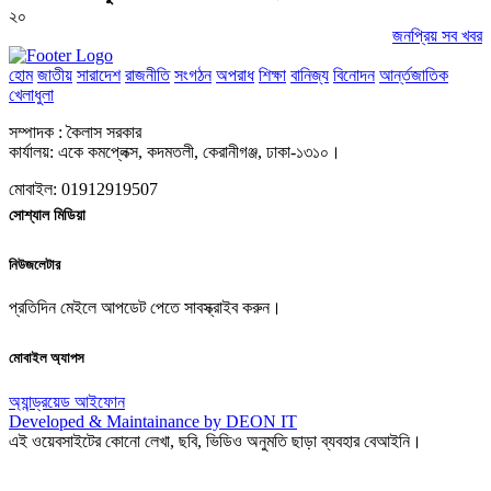
২০
জনপ্রিয় সব খবর
হোম
জাতীয়
সারাদেশ
রাজনীতি
সংগঠন
অপরাধ
শিক্ষা
বানিজ্য
বিনোদন
আর্ন্তজাতিক
খেলাধুলা
সম্পাদক : কৈলাস সরকার
কার্যালয়: একে কমপ্লেক্স, কদমতলী, কেরানীগঞ্জ, ঢাকা-১৩১০।
মোবাইল: 01912919507
সোশ্যাল মিডিয়া
নিউজলেটার
প্রতিদিন মেইলে আপডেট পেতে সাবস্ক্রাইব করুন।
মোবাইল অ্যাপস
অ্যান্ড্রয়েড
আইফোন
Developed & Maintainance by DEON IT
এই ওয়েবসাইটের কোনো লেখা, ছবি, ভিডিও অনুমতি ছাড়া ব্যবহার বেআইনি।