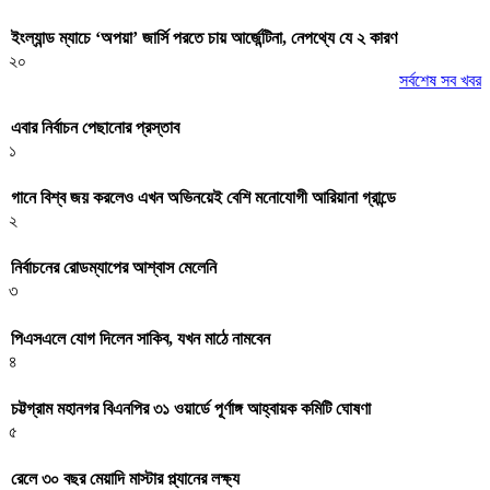
ইংল্যান্ড ম্যাচে ‘অপয়া’ জার্সি পরতে চায় আর্জেন্টিনা, নেপথ্যে যে ২ কারণ
২০
সর্বশেষ সব খবর
এবার নির্বাচন পেছানোর প্রস্তাব
১
গানে বিশ্ব জয় করলেও এখন অভিনয়েই বেশি মনোযোগী আরিয়ানা গ্রান্ডে
২
নির্বাচনের রোডম্যাপের আশ্বাস মেলেনি
৩
পিএসএলে যোগ দিলেন সাকিব, যখন মাঠে নামবেন
৪
চট্টগ্রাম মহানগর বিএনপির ৩১ ওয়ার্ডে পূর্ণাঙ্গ আহ্বায়ক কমিটি ঘোষণা
৫
রেলে ৩০ বছর মেয়াদি মাস্টার প্ল্যানের লক্ষ্য