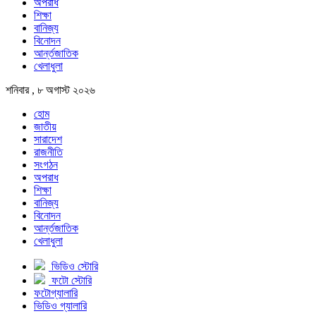
অপরাধ
শিক্ষা
বানিজ্য
বিনোদন
আর্ন্তজাতিক
খেলাধুলা
শনিবার , ৮ অগাস্ট ২০২৬
হোম
জাতীয়
সারাদেশ
রাজনীতি
সংগঠন
অপরাধ
শিক্ষা
বানিজ্য
বিনোদন
আর্ন্তজাতিক
খেলাধুলা
ভিডিও স্টোরি
ফটো স্টোরি
ফটোগ্যালারি
ভিডিও গ্যালারি