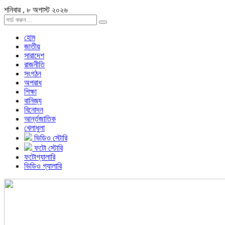
শনিবার , ৮ অগাস্ট ২০২৬
হোম
জাতীয়
সারাদেশ
রাজনীতি
সংগঠন
অপরাধ
শিক্ষা
বানিজ্য
বিনোদন
আর্ন্তজাতিক
খেলাধুলা
ভিডিও স্টোরি
ফটো স্টোরি
ফটোগ্যালারি
ভিডিও গ্যালারি