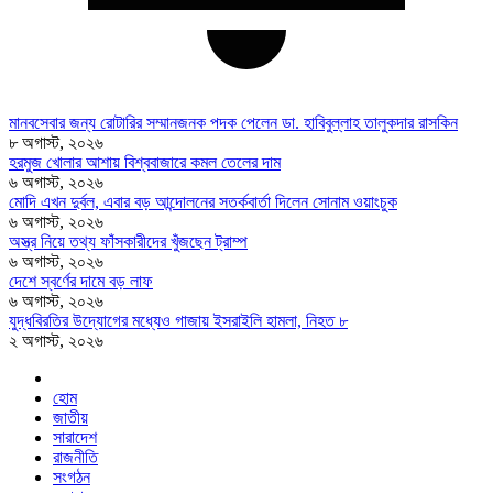
মানবসেবার জন্য রোটারির সম্মানজনক পদক পেলেন ডা. হাবিবুল্লাহ তালুকদার রাসকিন
৮ অগাস্ট, ২০২৬
হরমুজ খোলার আশায় বিশ্ববাজারে কমল তেলের দাম
৬ অগাস্ট, ২০২৬
মোদি এখন দুর্বল, এবার বড় আন্দোলনের সতর্কবার্তা দিলেন সোনাম ওয়াংচুক
৬ অগাস্ট, ২০২৬
অস্ত্র নিয়ে তথ্য ফাঁসকারীদের খুঁজছেন ট্রাম্প
৬ অগাস্ট, ২০২৬
দেশে স্বর্ণের দামে বড় লাফ
৬ অগাস্ট, ২০২৬
যুদ্ধবিরতির উদ্যোগের মধ্যেও গাজায় ইসরাইলি হামলা, নিহত ৮
২ অগাস্ট, ২০২৬
হোম
জাতীয়
সারাদেশ
রাজনীতি
সংগঠন