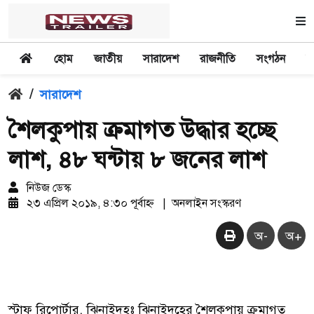
হোম
জাতীয়
সারাদেশ
রাজনীতি
সংগঠন
অ
/
সারাদেশ
শৈলকুপায় ক্রমাগত উদ্ধার হচ্ছে
লাশ, ৪৮ ঘন্টায় ৮ জনের লাশ
নিউজ ডেস্ক
২৩ এপ্রিল ২০১৯, ৪:৩০ পূর্বাহ্ন
|
অনলাইন সংস্করণ
অ-
অ+
স্টাফ রিপোর্টার, ঝিনাইদহঃ ঝিনাইদহের শৈলকুপায় ক্রমাগত