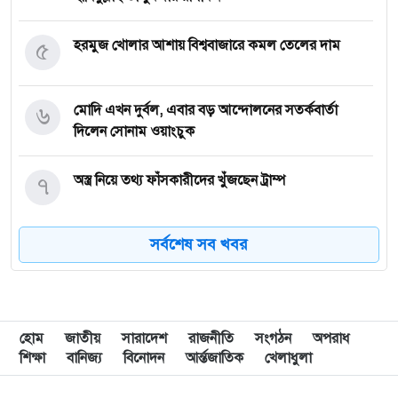
৫
হরমুজ খোলার আশায় বিশ্ববাজারে কমল তেলের দাম
৬
মোদি এখন দুর্বল, এবার বড় আন্দোলনের সতর্কবার্তা
দিলেন সোনাম ওয়াংচুক
৭
অস্ত্র নিয়ে তথ্য ফাঁসকারীদের খুঁজছেন ট্রাম্প
সর্বশেষ সব খবর
৮
দেশে স্বর্ণের দামে বড় লাফ
৯
যুদ্ধবিরতির উদ্যোগের মধ্যেও গাজায় ইসরাইলি হামলা,
নিহত ৮
হোম
জাতীয়
সারাদেশ
রাজনীতি
সংগঠন
অপরাধ
শিক্ষা
বানিজ্য
বিনোদন
আর্ন্তজাতিক
খেলাধুলা
১০
রাষ্ট্রপতি নির্বাচন ইসির সাংবিধানিক এখতিয়ার: সালাহউদ্দিন