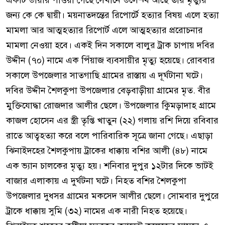
একটি ডায়রি পাওয়া গেছে সেখানে উলে¬খ আছে তার মৃত্যুর
জন্য কে কে দ্বায়ী। ময়নাতদন্তের রিপোর্টে হত্যার বিষয় এলে হত্যা
মামলা আর আত্মহত্যার রিপোর্ট এলে আত্মহত্যার প্ররোচনার
মামলা নেওয়া হবে। একই দিন সকালে বালুর ট্রাক চাপায় দবির
উদ্দীন (৭০) নামে এক পিঁয়াজ ব্যবসায়ীর মৃত্যু হয়েছে। রোববার
সকালে উপজেলার সাতগাছি গ্রামের রাস্তায় এ দূর্ঘটানা ঘটে।
দবির উদ্দীন শৈলকুপা উপজেলার বেড়বাড়ীয়া গ্রামের মৃত. বীর
মুক্তিযোদ্ধা রোজদার আলীর ছেলে। উপজেলার কুিমড়াদাহ গ্রামে
কাজল হোসেন এর স্ত্রী তৃপ্তি খাতুন (২২) গলায় রশি দিয়ে রবিবার
রাতে আত্বহত্যা করে বলে পারিবারিক সূত্রে জানা গেছে। এছাড়া
ঝিনাইদহের শৈলকুপায় ট্রাকের ধাক্কায় বশির আলী (৪৮) নামে
এক ভ্যান চালকের মৃত্যু হয়। শনিবার দুপুর ১২টার দিকে ভাটই
বাজার এলাকায় এ দুর্ঘটনা ঘটে। নিহত বশির শৈলকুপা
উপজেলার দুধসর গ্রামের মকসেদ আলীর ছেলে। সোমবার দুপুরে
ট্রাকে ধাক্কায় সুমি (৩২) নামের এক নারী নিহত হয়েছে।