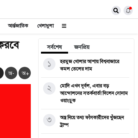
আর্ন্তজাতিক
খেলাধুলা
 করবে
সর্বশেষ
জনপ্রিয়
১
হরমুজ খোলার আশায় বিশ্ববাজারে
কমল তেলের দাম
অ-
অ+
২
মোদি এখন দুর্বল, এবার বড়
আন্দোলনের সতর্কবার্তা দিলেন সোনাম
ওয়াংচুক
৩
অস্ত্র নিয়ে তথ্য ফাঁসকারীদের খুঁজছেন
ট্রাম্প