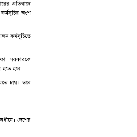
বেগে ঝড়ের শঙ্কা
ারের প্রতিবাদে
কর্মসূচির অংশ
১০
ইরানে হামলার পরিকল্পনা বাতিল
করলেন ট্রাম্প
োলন কর্মসূচিতে
১১
ইয়ামাল ইতিহাস গড়বে, তবে এবার
নয়: মেসি
দফা। সরকারকে
১২
দাবানলের ধোঁয়ায় ঢেকেছে নিউজার্সির
চন হতে হবে।
আকাশ, বিশ্বকাপের ফাইনাল নিয়ে উদ্বেগ
রতে চায়। তবে
১৩
ফিফার বাড়তি সুবিধা পাওয়া নিয়ে যা
বললেন মেসি
১৪
শিক্ষার্থীদের প্রতিবছর একটি করে গাছ
র অধীনে। দেশের
লাগানোর আহ্বান প্রধানমন্ত্রীর