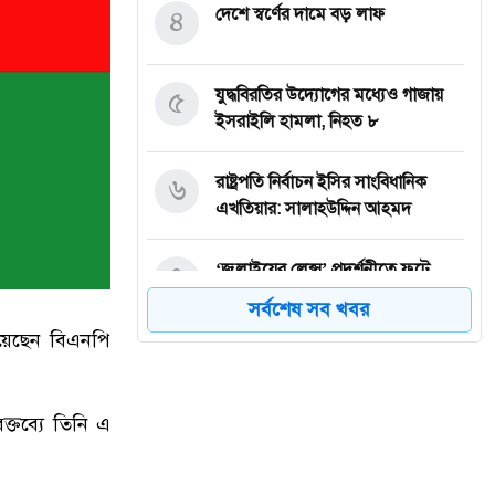
৪
দেশে স্বর্ণের দামে বড় লাফ
৫
যুদ্ধবিরতির উদ্যোগের মধ্যেও গাজায়
ইসরাইলি হামলা, নিহত ৮
৬
রাষ্ট্রপতি নির্বাচন ইসির সাংবিধানিক
এখতিয়ার: সালাহউদ্দিন আহমদ
৭
‘জুলাইয়ের লেন্স’ প্রদর্শনীতে ফুটে
উঠেছে গণঅভ্যুত্থানের ভয়াবহতা
সর্বশেষ সব খবর
িয়েছেন বিএনপি
৮
জনগণ আপনাকে স্বাগত জানাতে প্রস্তুত,
কীভাবে আসবেন আসেন: শেখ
হাসিনাকে পরওয়ার
্তব্যে তিনি এ
৯
দুপুরের মধ্যে যেসব জেলায় ৬০ কিমি