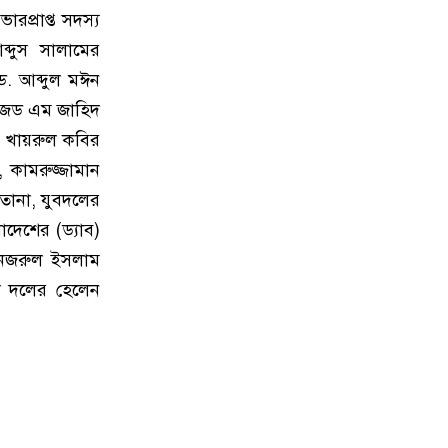
১৫
কাতারের সাবেক আমিরের মৃত্যুতে
প্রাপ্ত সদস্য
রাষ্ট্রীয় শোক আজ, জাতীয় পতাকা
্দুস সালামের
অর্ধনমিত রাখার নির্দেশ
 ড. আব্দুল মঈন
১৬
ফাইনালে আর্জেন্টিনা না ইংল্যান্ডকে
এ জেড এম জাহিদ
চান, জানালেন স্পেন কোচ
 খায়রুল কবির
 কামরুজ্জামান
১৭
কোন ভুলে হেরেছে ফ্রান্স, জানালেন
তানা, যুবদলের
এমবাপ্পে
াদেশের (ড্যাব)
 নজরুল ইসলাম
১৮
দেশে আরও কমল স্বর্ণের দাম
লা দলের হেলেন
১৯
ইংল্যান্ড ম্যাচে ‘অপয়া’ জার্সি পরতে
চায় আর্জেন্টিনা, নেপথ্যে যে ২ কারণ
২০
ইসরাইল সফরে যাচ্ছেন মার্কিন
প্রতিরক্ষামন্ত্রী