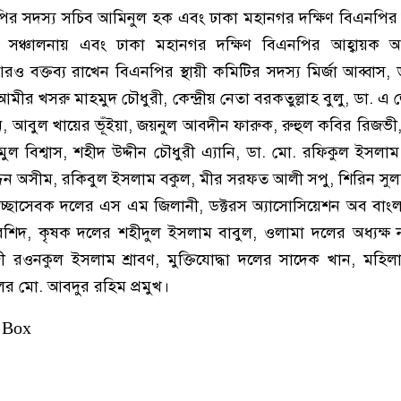
ির সদস্য সচিব আমিনুল হক এবং ঢাকা মহানগর দক্ষিণ বিএনপির ভার
সঞ্চালনায় এবং ঢাকা মহানগর দক্ষিণ বিএনপির আহ্বায়ক আব
 বক্তব্য রাখেন বিএনপির স্থায়ী কমিটির সদস্য মির্জা আব্বাস,
ীর খসরু মাহমুদ চৌধুরী, কেন্দ্রীয় নেতা বরকতুল্লাহ বুলু, ডা. 
 আবুল খায়ের ভূঁইয়া, জয়নুল আবদীন ফারুক, রুহুল কবির রিজভী,
ল বিশ্বাস, শহীদ উদ্দীন চৌধুরী এ্যানি, ডা. মো. রফিকুল ইসলাম,
উদ্দিন অসীম, রকিবুল ইসলাম বকুল, মীর সরফত আলী সপু, শিরিন সুল
স্বেচ্ছাসেবক দলের এস এম জিলানী, ডক্টরস অ্যাসোসিয়েশন অব বাংল
রশিদ, কৃষক দলের শহীদুল ইসলাম বাবুল, ওলামা দলের অধ্যক্ষ
জী রওনকুল ইসলাম শ্রাবণ, মুক্তিযোদ্ধা দলের সাদেক খান, মহি
ের মো. আবদুর রহিম প্রমুখ।
 Box