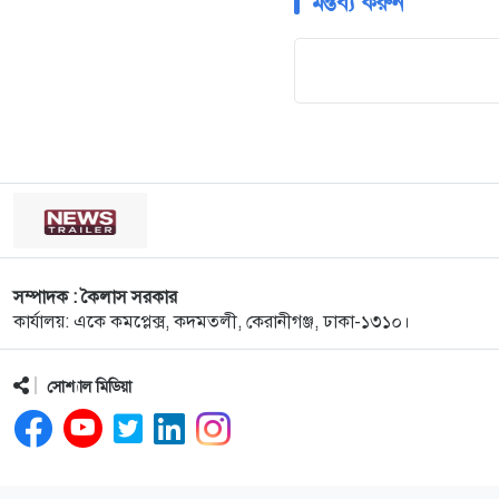
মন্তব্য করুন
সম্পাদক : কৈলাস সরকার
কার্যালয়: একে কমপ্লেক্স, কদমতলী, কেরানীগঞ্জ, ঢাকা-১৩১০।
সোশ্যাল মিডিয়া