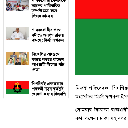
শাসকগোষ্ঠী দেশটাকে
তাদের পারিবারিক
সম্পত্তি মনে করে:
জিএম কাদের
শাসকগোষ্ঠীর পতন
ঘটাতে জনগণ রাস্তায়
নামছে: মির্জা ফখরুল
বিজেপির আমন্ত্রণে
ভারত সফরে যাচ্ছেন
আওয়ামী লীগের পাঁচ
নেতা
শিগগিরই এক দফার
নিজস্ব প্রতিবেদক: শিগগ
পরবর্তী নতুন কর্মসূচি
ঘোষণা করবে বিএনপি
মহাসচিব মির্জা ফখরুল 
সোমবার বিকেলে রাজধানীর 
কথা বলেন। ঢাকা মহানগর