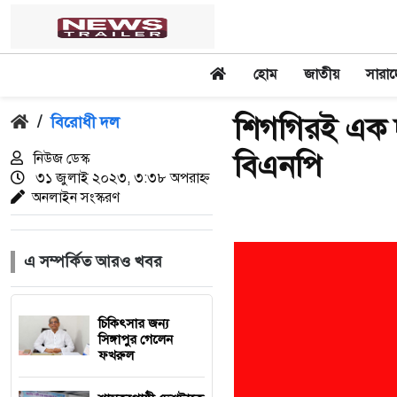
হোম
জাতীয়
সারা
শিগগিরই এক দ
/
বিরোধী দল
বিএনপি
নিউজ ডেস্ক
৩১ জুলাই ২০২৩, ৩:৩৮ অপরাহ্ন
অনলাইন সংস্করণ
এ সম্পর্কিত আরও খবর
চিকিৎসার জন্য
সিঙ্গাপুর গেলেন
ফখরুল