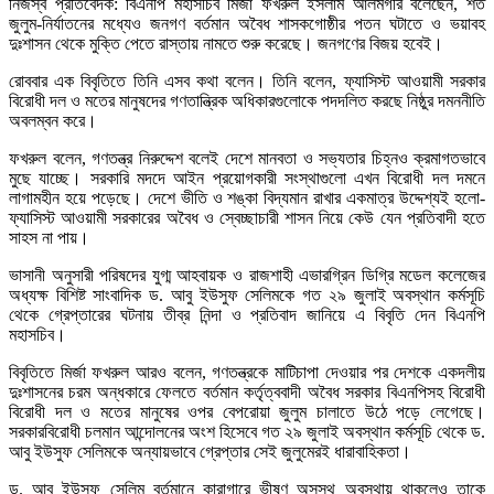
নিজস্ব প্রতিবেদক: বিএনপি মহাসচিব মির্জা ফখরুল ইসলাম আলমগীর বলেছেন, শত
জুলুম-নির্যাতনের মধ্যেও জনগণ বর্তমান অবৈধ শাসকগোষ্ঠীর পতন ঘটাতে ও ভয়াবহ
দুঃশাসন থেকে মুক্তি পেতে রাস্তায় নামতে শুরু করেছে। জনগণের বিজয় হবেই।
রোববার এক বিবৃতিতে তিনি এসব কথা বলেন। তিনি বলেন, ফ্যাসিস্ট আওয়ামী সরকার
বিরোধী দল ও মতের মানুষদের গণতান্ত্রিক অধিকারগুলোকে পদদলিত করছে নিষ্ঠুর দমননীতি
অবলম্বন করে।
ফখরুল বলেন, গণতন্ত্র নিরুদ্দেশ বলেই দেশে মানবতা ও সভ্যতার চিহ্নও ক্রমাগতভাবে
মুছে যাচ্ছে। সরকারি মদদে আইন প্রয়োগকারী সংস্থাগুলো এখন বিরোধী দল দমনে
লাগামহীন হয়ে পড়েছে। দেশে ভীতি ও শঙ্কা বিদ্যমান রাখার একমাত্র উদ্দেশ্যই হলো-
ফ্যাসিস্ট আওয়ামী সরকারের অবৈধ ও স্বেচ্ছাচারী শাসন নিয়ে কেউ যেন প্রতিবাদী হতে
সাহস না পায়।
ভাসানী অনুসারী পরিষদের যুগ্ম আহবায়ক ও রাজশাহী এভারগ্রিন ডিগ্রি মডেল কলেজের
অধ্যক্ষ বিশিষ্ট সাংবাদিক ড. আবু ইউসুফ সেলিমকে গত ২৯ জুলাই অবস্থান কর্মসূচি
থেকে গ্রেপ্তারের ঘটনায় তীব্র নিন্দা ও প্রতিবাদ জানিয়ে এ বিবৃতি দেন বিএনপি
মহাসচিব।
বিবৃতিতে মির্জা ফখরুল আরও বলেন, গণতন্ত্রকে মাটিচাপা দেওয়ার পর দেশকে একদলীয়
দুঃশাসনের চরম অন্ধকারে ফেলতে বর্তমান কর্তৃত্ববাদী অবৈধ সরকার বিএনপিসহ বিরোধী
বিরোধী দল ও মতের মানুষের ওপর বেপরোয়া জুলুম চালাতে উঠে পড়ে লেগেছে।
সরকারবিরোধী চলমান আন্দোলনের অংশ হিসেবে গত ২৯ জুলাই অবস্থান কর্মসূচি থেকে ড.
আবু ইউসুফ সেলিমকে অন্যায়ভাবে গ্রেপ্তার সেই জুলুমেরই ধারাবাহিকতা।
ড. আবু ইউসুফ সেলিম বর্তমানে কারাগারে ভীষণ অসুস্থ অবস্থায় থাকলেও তাকে