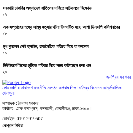
সরকারি চাকরির অধ্যাদেশ বাতিলের দাবিতে সচিবালয়ে বিক্ষোভ
১৭
এক সপ্তাহের মধ্যে সাম্য হত্যার ঘটনা উদঘাটিত হবে, আশা ডিএমপি কমিশনারের
১৮
মুখ খুললেন সেই হুসাইন, রাজনৈতিক পরিচয় নিয়ে যা বললেন
১৯
নিউইয়র্কে ঈদের ছুটিতে পরিবার নিয়ে সময় কাটাচ্ছেন রুনা খান
২০
জনপ্রিয় সব খবর
হোম
জাতীয়
সারাদেশ
রাজনীতি
সংগঠন
অপরাধ
শিক্ষা
বানিজ্য
বিনোদন
আর্ন্তজাতিক
খেলাধুলা
সম্পাদক : কৈলাস সরকার
কার্যালয়: একে কমপ্লেক্স, কদমতলী, কেরানীগঞ্জ, ঢাকা-১৩১০।
মোবাইল: 01912919507
সোশ্যাল মিডিয়া