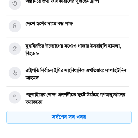
৩
অস্ত্র নিয়ে তথ্য ফাঁসকারীদের খুঁজছেন ট্রাম্প
৪
দেশে স্বর্ণের দামে বড় লাফ
৫
যুদ্ধবিরতির উদ্যোগের মধ্যেও গাজায় ইসরাইলি হামলা,
নিহত ৮
৬
রাষ্ট্রপতি নির্বাচন ইসির সাংবিধানিক এখতিয়ার: সালাহউদ্দিন
আহমদ
৭
‘জুলাইয়ের লেন্স’ প্রদর্শনীতে ফুটে উঠেছে গণঅভ্যুত্থানের
ভয়াবহতা
সর্বশেষ সব খবর
৮
জনগণ আপনাকে স্বাগত জানাতে প্রস্তুত, কীভাবে আসবেন
আসেন: শেখ হাসিনাকে পরওয়ার