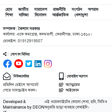
৯
দুপুরের মধ্যে যেসব জেলায় ৬০ কিমি বেগে ঝড়ের শঙ্কা
হোম
জাতীয়
সারাদেশ
রাজনীতি
সংগঠন
অপরাধ
শিক্ষা
বানিজ্য
বিনোদন
আর্ন্তজাতিক
খেলাধুলা
১০
ইরানে হামলার পরিকল্পনা বাতিল করলেন ট্রাম্প
সম্পাদক : কৈলাস সরকার
কার্যালয়: একে কমপ্লেক্স, কদমতলী, কেরানীগঞ্জ, ঢাকা-১৩১০।
মোবাইল: 01912919507
১১
ইয়ামাল ইতিহাস গড়বে, তবে এবার নয়: মেসি
সোশ্যাল মিডিয়া
১২
দাবানলের ধোঁয়ায় ঢেকেছে নিউজার্সির আকাশ, বিশ্বকাপের
ফাইনাল নিয়ে উদ্বেগ
নিউজলেটার
মোবাইল অ্যাপস
১৩
ফিফার বাড়তি সুবিধা পাওয়া নিয়ে যা বললেন মেসি
প্রতিদিন মেইলে আপডেট
অ্যান্ড্রয়েড
পেতে সাবস্ক্রাইব করুন।
আইফোন
১৪
শিক্ষার্থীদের প্রতিবছর একটি করে গাছ লাগানোর আহ্বান
Developed &
এই ওয়েবসাইটের কোনো লেখা, ছবি, ভিডিও
প্রধানমন্ত্রীর
Maintainance by DEON
অনুমতি ছাড়া ব্যবহার বেআইনি।