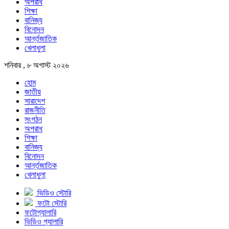
অপরাধ
শিক্ষা
বানিজ্য
বিনোদন
আর্ন্তজাতিক
খেলাধুলা
শনিবার , ৮ অগাস্ট ২০২৬
হোম
জাতীয়
সারাদেশ
রাজনীতি
সংগঠন
অপরাধ
শিক্ষা
বানিজ্য
বিনোদন
আর্ন্তজাতিক
খেলাধুলা
ভিডিও স্টোরি
ফটো স্টোরি
ফটোগ্যালারি
ভিডিও গ্যালারি