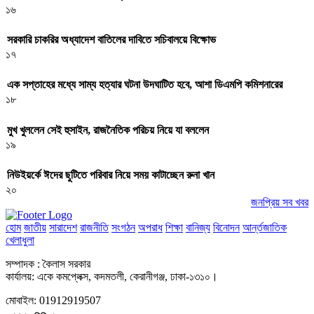
১৬
সরকারি চাকরির অধ্যাদেশ বাতিলের দাবিতে সচিবালয়ে বিক্ষোভ
১৭
এক সপ্তাহের মধ্যে সাম্য হত্যার ঘটনা উদঘাটিত হবে, আশা ডিএমপি কমিশনারের
১৮
মুখ খুললেন সেই হুসাইন, রাজনৈতিক পরিচয় নিয়ে যা বললেন
১৯
নিউইয়র্কে ঈদের ছুটিতে পরিবার নিয়ে সময় কাটাচ্ছেন রুনা খান
২০
জনপ্রিয় সব খবর
হোম
জাতীয়
সারাদেশ
রাজনীতি
সংগঠন
অপরাধ
শিক্ষা
বানিজ্য
বিনোদন
আর্ন্তজাতিক
খেলাধুলা
সম্পাদক : কৈলাস সরকার
কার্যালয়: একে কমপ্লেক্স, কদমতলী, কেরানীগঞ্জ, ঢাকা-১৩১০।
মোবাইল: 01912919507