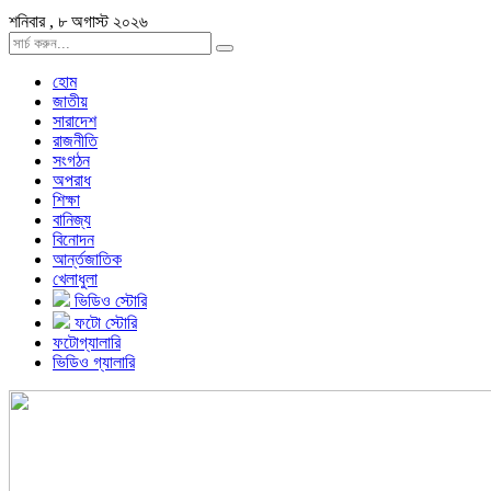
শনিবার , ৮ অগাস্ট ২০২৬
হোম
জাতীয়
সারাদেশ
রাজনীতি
সংগঠন
অপরাধ
শিক্ষা
বানিজ্য
বিনোদন
আর্ন্তজাতিক
খেলাধুলা
ভিডিও স্টোরি
ফটো স্টোরি
ফটোগ্যালারি
ভিডিও গ্যালারি