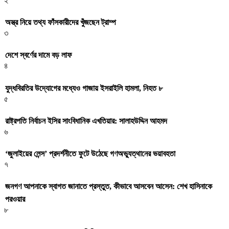
২
অস্ত্র নিয়ে তথ্য ফাঁসকারীদের খুঁজছেন ট্রাম্প
৩
দেশে স্বর্ণের দামে বড় লাফ
৪
যুদ্ধবিরতির উদ্যোগের মধ্যেও গাজায় ইসরাইলি হামলা, নিহত ৮
৫
রাষ্ট্রপতি নির্বাচন ইসির সাংবিধানিক এখতিয়ার: সালাহউদ্দিন আহমদ
৬
‘জুলাইয়ের লেন্স’ প্রদর্শনীতে ফুটে উঠেছে গণঅভ্যুত্থানের ভয়াবহতা
৭
জনগণ আপনাকে স্বাগত জানাতে প্রস্তুত, কীভাবে আসবেন আসেন: শেখ হাসিনাকে
পরওয়ার
৮