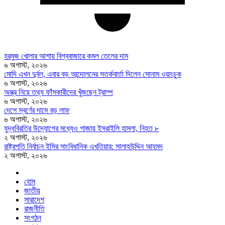
হরমুজ খোলার আশায় বিশ্ববাজারে কমল তেলের দাম
৬ অগাস্ট, ২০২৬
মোদি এখন দুর্বল, এবার বড় আন্দোলনের সতর্কবার্তা দিলেন সোনাম ওয়াংচুক
৬ অগাস্ট, ২০২৬
অস্ত্র নিয়ে তথ্য ফাঁসকারীদের খুঁজছেন ট্রাম্প
৬ অগাস্ট, ২০২৬
দেশে স্বর্ণের দামে বড় লাফ
৬ অগাস্ট, ২০২৬
যুদ্ধবিরতির উদ্যোগের মধ্যেও গাজায় ইসরাইলি হামলা, নিহত ৮
২ অগাস্ট, ২০২৬
রাষ্ট্রপতি নির্বাচন ইসির সাংবিধানিক এখতিয়ার: সালাহউদ্দিন আহমদ
২ অগাস্ট, ২০২৬
হোম
জাতীয়
সারাদেশ
রাজনীতি
সংগঠন