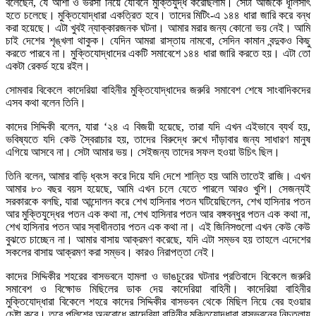
বলেছেন, যে আশা ও ভরসা নিয়ে যৌবনে মুক্তিযুদ্ধ করেছিলাম। সেটা আজকে ধূলিসাৎ
হতে চলেছে। মুক্তিযোদ্ধারা একত্রিত হবে। তাদের মিটিং-এ ১৪৪ ধারা জারি করে বন্ধ
করা হয়েছে। এটা খুবই ন্যাক্কারজনক ঘটনা। আমার মরার জন্য কোনো ভয় নেই। আমি
চাই দেশের শৃঙ্খলা থাকুক। যেদিন আমরা রাস্তায় নামবো, সেদিন কামান বন্দুকও কিছু
করতে পারবে না। মুক্তিযোদ্ধাদের একটি সমাবেশে ১৪৪ ধারা জারি করতে হয়। এটা তো
একটা রেকর্ড হয়ে রইল।
সোমবার বিকেলে কাদেরিয়া বাহিনীর মুক্তিযোদ্ধাদের জরুরি সমাবেশ শেষে সাংবাদিকদের
এসব কথা বলেন তিনি।
কাদের সিদ্দিকী বলেন, যারা ‘২৪ এ বিজয়ী হয়েছে, তারা যদি এখন এইভাবে ব্যর্থ হয়,
ভবিষ্যতে যদি কেউ স্বৈরাচার হয়, তাদের বিরুদ্ধে রুখে দাঁড়াবার জন্য সাধারণ মানুষ
এগিয়ে আসবে না। সেটা আমার ভয়। সেইজন্য তাদের সফল হওয়া উচিৎ ছিল।
তিনি বলেন, আমার বাড়ি ধ্বংস করে দিয়ে যদি দেশে শান্তি হয় আমি তাতেই রাজি। এখন
আমার ৮০ বছর বয়স হয়েছে, আমি এখন চলে যেতে পারলে আরও খুশি। সেজন্যই
সরকারকে বলছি, যারা আন্দোলন করে শেখ হাসিনার পতন ঘটিয়েছিলেন, শেখ হাসিনার পতন
আর মুক্তিযুদ্ধের পতন এক কথা না, শেখ হাসিনার পতন আর বঙ্গবন্ধুর পতন এক কথা না,
শেখ হাসিনার পতন আর স্বাধীনতার পতন এক কথা না। এই জিনিসগুলো এখন কেউ কেউ
বুঝতে চাচ্ছেন না। আমার বাসায় আক্রমণ করেছে, যদি এটা সম্ভব হয় তাহলে এদেশের
সকলের বাসায় আক্রমণ করা সম্ভব। কারও নিরাপত্তা নেই।
কাদের সিদ্দিকীর শহরের বাসভবনে হামলা ও ভাঙচুরের ঘটনার প্রতিবাদে বিকেলে জরুরি
সমাবেশ ও বিক্ষোভ মিছিলের ডাক দেয় কাদেরিয়া বাহিনী। কাদেরিয়া বাহিনীর
মুক্তিযোদ্ধারা বিকেলে শহরে কাদের সিদ্দিকীর বাসভবন থেকে মিছিল নিয়ে বের হওয়ার
চেষ্টা করে। তবে পুলিশের অনুরোধে কাদেরিয়া বাহিনীর মুক্তিযোদ্ধারা বাসভবনের নিচতলায়