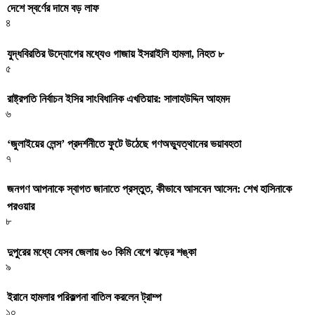
দেশে স্বর্ণের দামে বড় লাফ
৪
যুদ্ধবিরতির উদ্যোগের মধ্যেও গাজায় ইসরাইলি হামলা, নিহত ৮
৫
রাষ্ট্রপতি নির্বাচন ইসির সাংবিধানিক এখতিয়ার: সালাহউদ্দিন আহমদ
৬
‘জুলাইয়ের লেন্স’ প্রদর্শনীতে ফুটে উঠেছে গণঅভ্যুত্থানের ভয়াবহতা
৭
জনগণ আপনাকে স্বাগত জানাতে প্রস্তুত, কীভাবে আসবেন আসেন: শেখ হাসিনাকে
পরওয়ার
৮
দুপুরের মধ্যে যেসব জেলায় ৬০ কিমি বেগে ঝড়ের শঙ্কা
৯
ইরানে হামলার পরিকল্পনা বাতিল করলেন ট্রাম্প
১০