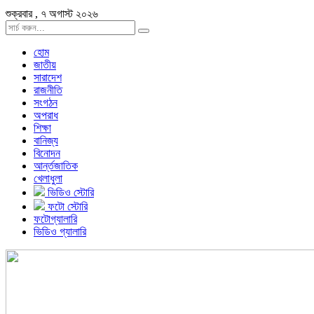
শুক্রবার , ৭ অগাস্ট ২০২৬
হোম
জাতীয়
সারাদেশ
রাজনীতি
সংগঠন
অপরাধ
শিক্ষা
বানিজ্য
বিনোদন
আর্ন্তজাতিক
খেলাধুলা
ভিডিও স্টোরি
ফটো স্টোরি
ফটোগ্যালারি
ভিডিও গ্যালারি