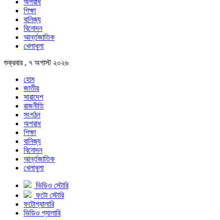
অপরাধ
শিক্ষা
বানিজ্য
বিনোদন
আর্ন্তজাতিক
খেলাধুলা
শুক্রবার , ৭ অগাস্ট ২০২৬
হোম
জাতীয়
সারাদেশ
রাজনীতি
সংগঠন
অপরাধ
শিক্ষা
বানিজ্য
বিনোদন
আর্ন্তজাতিক
খেলাধুলা
ভিডিও স্টোরি
ফটো স্টোরি
ফটোগ্যালারি
ভিডিও গ্যালারি