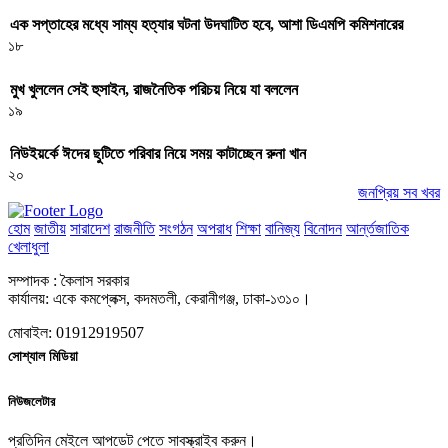
এক সপ্তাহের মধ্যে সাম্য হত্যার ঘটনা উদঘাটিত হবে, আশা ডিএমপি কমিশনারের
১৮
মুখ খুললেন সেই হুসাইন, রাজনৈতিক পরিচয় নিয়ে যা বললেন
১৯
নিউইয়র্কে ঈদের ছুটিতে পরিবার নিয়ে সময় কাটাচ্ছেন রুনা খান
২০
জনপ্রিয় সব খবর
হোম
জাতীয়
সারাদেশ
রাজনীতি
সংগঠন
অপরাধ
শিক্ষা
বানিজ্য
বিনোদন
আর্ন্তজাতিক
খেলাধুলা
সম্পাদক : কৈলাস সরকার
কার্যালয়: একে কমপ্লেক্স, কদমতলী, কেরানীগঞ্জ, ঢাকা-১৩১০।
মোবাইল: 01912919507
সোশ্যাল মিডিয়া
নিউজলেটার
প্রতিদিন মেইলে আপডেট পেতে সাবস্ক্রাইব করুন।