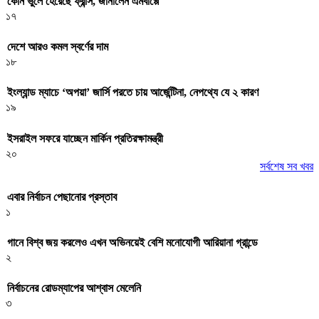
কোন ভুলে হেরেছে ফ্রান্স, জানালেন এমবাপ্পে
১৭
দেশে আরও কমল স্বর্ণের দাম
১৮
ইংল্যান্ড ম্যাচে ‘অপয়া’ জার্সি পরতে চায় আর্জেন্টিনা, নেপথ্যে যে ২ কারণ
১৯
ইসরাইল সফরে যাচ্ছেন মার্কিন প্রতিরক্ষামন্ত্রী
২০
সর্বশেষ সব খবর
এবার নির্বাচন পেছানোর প্রস্তাব
১
গানে বিশ্ব জয় করলেও এখন অভিনয়েই বেশি মনোযোগী আরিয়ানা গ্রান্ডে
২
নির্বাচনের রোডম্যাপের আশ্বাস মেলেনি
৩