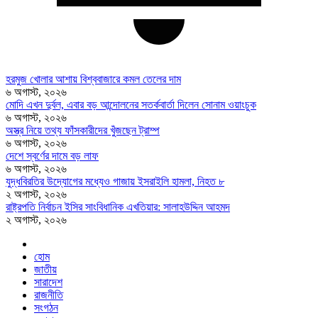
হরমুজ খোলার আশায় বিশ্ববাজারে কমল তেলের দাম
৬ অগাস্ট, ২০২৬
মোদি এখন দুর্বল, এবার বড় আন্দোলনের সতর্কবার্তা দিলেন সোনাম ওয়াংচুক
৬ অগাস্ট, ২০২৬
অস্ত্র নিয়ে তথ্য ফাঁসকারীদের খুঁজছেন ট্রাম্প
৬ অগাস্ট, ২০২৬
দেশে স্বর্ণের দামে বড় লাফ
৬ অগাস্ট, ২০২৬
যুদ্ধবিরতির উদ্যোগের মধ্যেও গাজায় ইসরাইলি হামলা, নিহত ৮
২ অগাস্ট, ২০২৬
রাষ্ট্রপতি নির্বাচন ইসির সাংবিধানিক এখতিয়ার: সালাহউদ্দিন আহমদ
২ অগাস্ট, ২০২৬
হোম
জাতীয়
সারাদেশ
রাজনীতি
সংগঠন