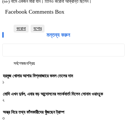
(৬৮) নামে একজন মারা যান। তিনিও করোনা আক্রান্ত ছিলেন।
Facebook Comments Box
করোনা
যশোর
মন্তব্য করুন
সর্বশেষ
জনপ্রিয়
হরমুজ খোলার আশায় বিশ্ববাজারে কমল তেলের দাম
১
মোদি এখন দুর্বল, এবার বড় আন্দোলনের সতর্কবার্তা দিলেন সোনাম ওয়াংচুক
২
অস্ত্র নিয়ে তথ্য ফাঁসকারীদের খুঁজছেন ট্রাম্প
৩