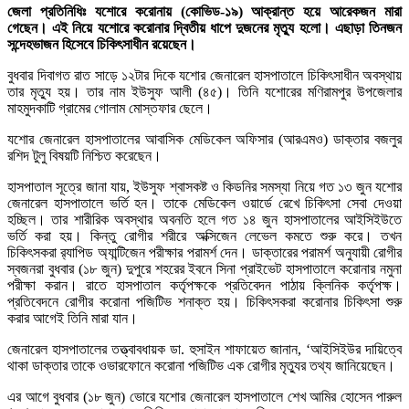
জেলা প্রতিনিধিঃ যশোরে করোনায় (কোভিড-১৯) আক্রান্ত হয়ে আরেকজন মারা
গেছেন। এই নিয়ে যশোরে করোনার দ্বিতীয় ধাপে দুজনের মৃত্যু হলো। এছাড়া তিনজন
সন্দেহভাজন হিসেবে চিকিৎসাধীন রয়েছেন।
বুধবার দিবাগত রাত সাড়ে ১২টার দিকে যশোর জেনারেল হাসপাতালে চিকিৎসাধীন অবস্থায়
তার মৃত্যু হয়। তার নাম ইউসুফ আলী (৪৫)। তিনি যশোরের মণিরামপুর উপজেলার
মাহমুদকাটি গ্রামের গোলাম মোস্তফার ছেলে।
যশোর জেনারেল হাসপাতালের আবাসিক মেডিকেল অফিসার (আরএমও) ডাক্তার বজলুর
রশিদ টুলু বিষয়টি নিশ্চিত করেছেন।
হাসপাতাল সূত্রে জানা যায়, ইউসুফ শ্বাসকষ্ট ও কিডনির সমস্যা নিয়ে গত ১৩ জুন যশোর
জেনারেল হাসপাতালে ভর্তি হন। তাকে মেডিকেল ওয়ার্ডে রেখে চিকিৎসা সেবা দেওয়া
হচ্ছিল। তার শারীরিক অবস্থার অবনতি হলে গত ১৪ জুন হাসপাতালের আইসিইউতে
ভর্তি করা হয়। কিন্তু রোগীর শরীরে অক্সিজেন লেভেল কমতে শুরু করে। তখন
চিকিৎসকরা র‌্যাপিড অ্যান্টিজেন পরীক্ষার পরামর্শ দেন। ডাক্তারের পরামর্শ অনুযায়ী রোগীর
স্বজনরা বুধবার (১৮ জুন) দুপুরে শহরের ইবনে সিনা প্রাইভেট হাসপাতালে করোনার নমুনা
পরীক্ষা করান। রাতে হাসপাতাল কর্তৃপক্ষকে প্রতিবেদন পাঠায় ক্লিনিক কর্তৃপক্ষ।
প্রতিবেদনে রোগীর করোনা পজিটিভ শনাক্ত হয়। চিকিৎসকরা করোনার চিকিৎসা শুরু
করার আগেই তিনি মারা যান।
জেনারেল হাসপাতালের তত্ত্বাবধায়ক ডা. হুসাইন শাফায়েত জানান, ‘আইসিইউর দায়িত্বে
থাকা ডাক্তার তাকে ওভারফোনে করোনা পজিটিভ এক রোগীর মৃত্যুর তথ্য জানিয়েছেন।
এর আগে বুধবার (১৮ জুন) ভোরে যশোর জেনারেল হাসপাতালে শেখ আমির হোসেন পারুল