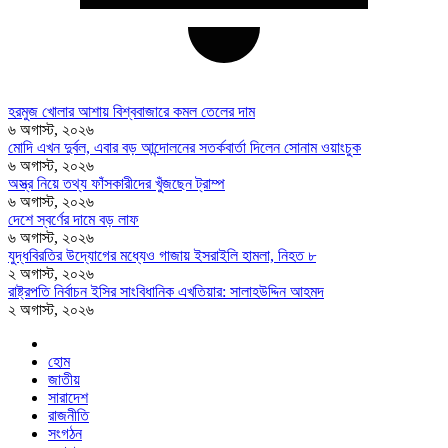
হরমুজ খোলার আশায় বিশ্ববাজারে কমল তেলের দাম
৬ অগাস্ট, ২০২৬
মোদি এখন দুর্বল, এবার বড় আন্দোলনের সতর্কবার্তা দিলেন সোনাম ওয়াংচুক
৬ অগাস্ট, ২০২৬
অস্ত্র নিয়ে তথ্য ফাঁসকারীদের খুঁজছেন ট্রাম্প
৬ অগাস্ট, ২০২৬
দেশে স্বর্ণের দামে বড় লাফ
৬ অগাস্ট, ২০২৬
যুদ্ধবিরতির উদ্যোগের মধ্যেও গাজায় ইসরাইলি হামলা, নিহত ৮
২ অগাস্ট, ২০২৬
রাষ্ট্রপতি নির্বাচন ইসির সাংবিধানিক এখতিয়ার: সালাহউদ্দিন আহমদ
২ অগাস্ট, ২০২৬
হোম
জাতীয়
সারাদেশ
রাজনীতি
সংগঠন