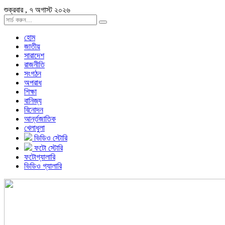
শুক্রবার , ৭ অগাস্ট ২০২৬
হোম
জাতীয়
সারাদেশ
রাজনীতি
সংগঠন
অপরাধ
শিক্ষা
বানিজ্য
বিনোদন
আর্ন্তজাতিক
খেলাধুলা
ভিডিও স্টোরি
ফটো স্টোরি
ফটোগ্যালারি
ভিডিও গ্যালারি