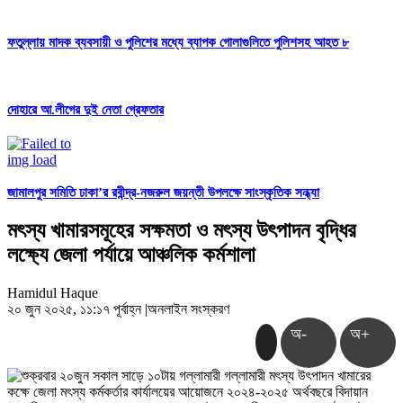
ফতুল্লায় মাদক ব্যবসায়ী ও পুলিশের মধ্যে ব্যাপক গোলাগুলিতে পুলিশসহ আহত ৮
দোহারে আ.লীগের দুই নেতা গ্রেফতার
জামালপুর সমিতি ঢাকা’র রবীন্দ্র-নজরুল জয়ন্তী উপলক্ষে সাংস্কৃতিক সন্ধ্যা
মৎস্য খামারসমূহের সক্ষমতা ও মৎস্য উৎপাদন বৃদ্ধির
লক্ষ্যে জেলা পর্যায়ে আঞ্চলিক কর্মশালা
Hamidul Haque
২০ জুন ২০২৫, ১১:১৭ পূর্বাহ্ন
|
অনলাইন সংস্করণ
অ-
অ+