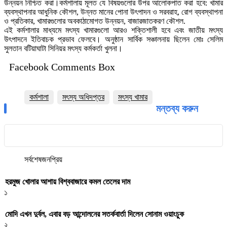
উন্নয়ন নিশ্চিত করা।কর্মশালায় মূলত যে বিষয়গুলোর উপর আলোকপাত করা হবে: খামার
ব্যবস্থাপনার আধুনিক কৌশল, উন্নত মানের পোনা উৎপাদন ও সরবরাহ, রোগ ব্যবস্থাপনা
ও প্রতিকার, খামারগুলোর অবকাঠামোগত উন্নয়ন, বাজারজাতকরণ কৌশল.
এই কর্মশালার মাধ্যমে মৎস্য খামারগুলো আরও শক্তিশালী হবে এবং জাতীয় মৎস্য
উৎপাদনে ইতিবাচক প্রভাব ফেলবে। অনুষ্ঠান সার্বিক সঞ্চালনায় ছিলেন মোঃ সেলিম
সুলতান বটিয়াঘাটা সিনিয়র মৎস্য কর্মকর্তা খুলনা।
Facebook Comments Box
কর্মশালা
মৎস্য অধিদপ্তর
মৎস্য খামার
মন্তব্য করুন
সর্বশেষ
জনপ্রিয়
হরমুজ খোলার আশায় বিশ্ববাজারে কমল তেলের দাম
১
মোদি এখন দুর্বল, এবার বড় আন্দোলনের সতর্কবার্তা দিলেন সোনাম ওয়াংচুক
২