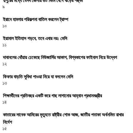
দুপুরের মধ্যে যেসব জেলায় ৬০ কিমি বেগে ঝড়ের শঙ্কা
৯
ইরানে হামলার পরিকল্পনা বাতিল করলেন ট্রাম্প
১০
ইয়ামাল ইতিহাস গড়বে, তবে এবার নয়: মেসি
১১
দাবানলের ধোঁয়ায় ঢেকেছে নিউজার্সির আকাশ, বিশ্বকাপের ফাইনাল নিয়ে উদ্বেগ
১২
ফিফার বাড়তি সুবিধা পাওয়া নিয়ে যা বললেন মেসি
১৩
শিক্ষার্থীদের প্রতিবছর একটি করে গাছ লাগানোর আহ্বান প্রধানমন্ত্রীর
১৪
কাতারের সাবেক আমিরের মৃত্যুতে রাষ্ট্রীয় শোক আজ, জাতীয় পতাকা অর্ধনমিত রাখার
নির্দেশ
১৫