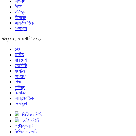
অপরাধ
শিক্ষা
বানিজ্য
বিনোদন
আর্ন্তজাতিক
খেলাধুলা
শুক্রবার , ৭ অগাস্ট ২০২৬
হোম
জাতীয়
সারাদেশ
রাজনীতি
সংগঠন
অপরাধ
শিক্ষা
বানিজ্য
বিনোদন
আর্ন্তজাতিক
খেলাধুলা
ভিডিও স্টোরি
ফটো স্টোরি
ফটোগ্যালারি
ভিডিও গ্যালারি