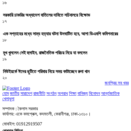
১৬
সরকারি চাকরির অধ্যাদেশ বাতিলের দাবিতে সচিবালয়ে বিক্ষোভ
১৭
এক সপ্তাহের মধ্যে সাম্য হত্যার ঘটনা উদঘাটিত হবে, আশা ডিএমপি কমিশনারের
১৮
মুখ খুললেন সেই হুসাইন, রাজনৈতিক পরিচয় নিয়ে যা বললেন
১৯
নিউইয়র্কে ঈদের ছুটিতে পরিবার নিয়ে সময় কাটাচ্ছেন রুনা খান
২০
জনপ্রিয় সব খবর
হোম
জাতীয়
সারাদেশ
রাজনীতি
সংগঠন
অপরাধ
শিক্ষা
বানিজ্য
বিনোদন
আর্ন্তজাতিক
খেলাধুলা
সম্পাদক : কৈলাস সরকার
কার্যালয়: একে কমপ্লেক্স, কদমতলী, কেরানীগঞ্জ, ঢাকা-১৩১০।
মোবাইল: 01912919507
সোশ্যাল মিডিয়া