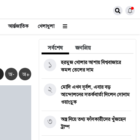
আর্ন্তজাতিক
খেলাধুলা
সর্বশেষ
জনপ্রিয়
১
হরমুজ খোলার আশায় বিশ্ববাজারে
কমল তেলের দাম
অ-
অ+
২
মোদি এখন দুর্বল, এবার বড়
আন্দোলনের সতর্কবার্তা দিলেন সোনাম
ওয়াংচুক
৩
অস্ত্র নিয়ে তথ্য ফাঁসকারীদের খুঁজছেন
ট্রাম্প