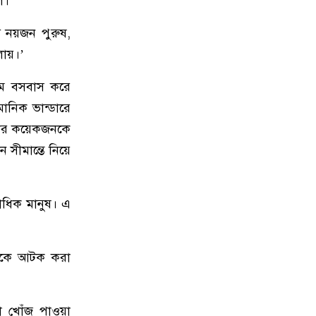
ল।
বেগে ঝড়ের শঙ্কা
 নয়জন পুরুষ,
১০
ইরানে হামলার পরিকল্পনা বাতিল
লায়।’
করলেন ট্রাম্প
মে বসবাস করে
১১
ইয়ামাল ইতিহাস গড়বে, তবে এবার
ানিক ভান্ডারে
নয়: মেসি
দের কয়েকজনকে
 সীমান্তে নিয়ে
১২
দাবানলের ধোঁয়ায় ঢেকেছে নিউজার্সির
আকাশ, বিশ্বকাপের ফাইনাল নিয়ে উদ্বেগ
তাধিক মানুষ। এ
১৩
ফিফার বাড়তি সুবিধা পাওয়া নিয়ে যা
বললেন মেসি
 জনকে আটক করা
১৪
শিক্ষার্থীদের প্রতিবছর একটি করে গাছ
লাগানোর আহ্বান প্রধানমন্ত্রীর
ো খোঁজ পাওয়া