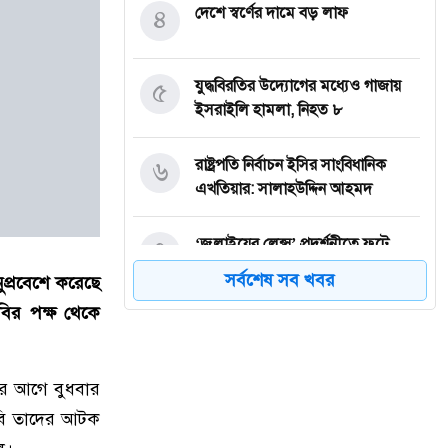
৪
দেশে স্বর্ণের দামে বড় লাফ
৫
যুদ্ধবিরতির উদ্যোগের মধ্যেও গাজায়
ইসরাইলি হামলা, নিহত ৮
৬
রাষ্ট্রপতি নির্বাচন ইসির সাংবিধানিক
এখতিয়ার: সালাহউদ্দিন আহমদ
৭
‘জুলাইয়ের লেন্স’ প্রদর্শনীতে ফুটে
উঠেছে গণঅভ্যুত্থানের ভয়াবহতা
সর্বশেষ সব খবর
ুপ্রবেশে করেছে
ির পক্ষ থেকে
৮
জনগণ আপনাকে স্বাগত জানাতে প্রস্তুত,
কীভাবে আসবেন আসেন: শেখ
হাসিনাকে পরওয়ার
 এর আগে বুধবার
িবি তাদের আটক
৯
দুপুরের মধ্যে যেসব জেলায় ৬০ কিমি