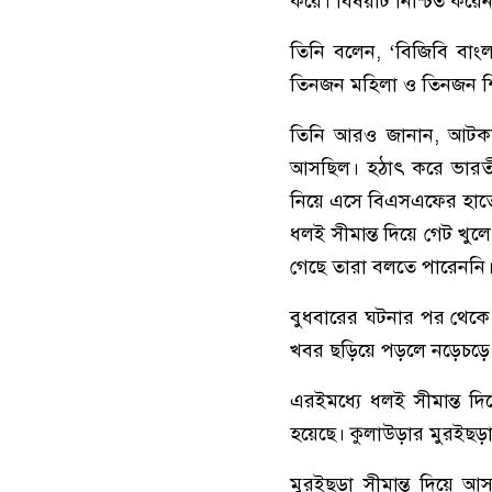
করে। বিষয়টি নিশ্চিত করেন 
তিনি বলেন, ‘বিজিবি বা
তিনজন মহিলা ও তিনজন শিশু
তিনি আরও জানান, আটককৃ
আসছিল। হঠাৎ করে ভারতীয় 
নিয়ে এসে বিএসএফের হাত
ধলই সীমান্ত দিয়ে গেট খুল
গেছে তারা বলতে পারেননি
বুধবারের ঘটনার পর থেকে স
খবর ছড়িয়ে পড়লে নড়েচড়ে 
এরইমধ্যে ধলই সীমান্ত দ
হয়েছে। কুলাউড়ার মুরইছড়া
মুরইছড়া সীমান্ত দিয়ে 