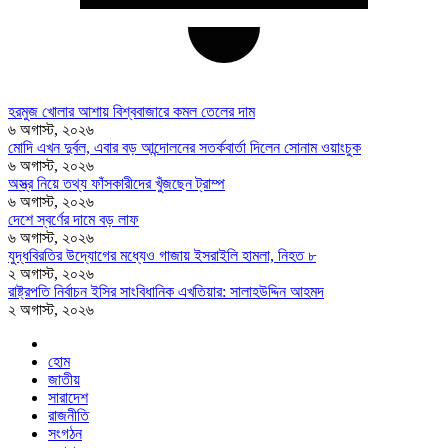
হরমুজ খোলার আশায় বিশ্ববাজারে কমল তেলের দাম
৬ অগাস্ট, ২০২৬
মোদি এখন দুর্বল, এবার বড় আন্দোলনের সতর্কবার্তা দিলেন সোনাম ওয়াংচুক
৬ অগাস্ট, ২০২৬
অস্ত্র নিয়ে তথ্য ফাঁসকারীদের খুঁজছেন ট্রাম্প
৬ অগাস্ট, ২০২৬
দেশে স্বর্ণের দামে বড় লাফ
৬ অগাস্ট, ২০২৬
যুদ্ধবিরতির উদ্যোগের মধ্যেও গাজায় ইসরাইলি হামলা, নিহত ৮
২ অগাস্ট, ২০২৬
রাষ্ট্রপতি নির্বাচন ইসির সাংবিধানিক এখতিয়ার: সালাহউদ্দিন আহমদ
২ অগাস্ট, ২০২৬
হোম
জাতীয়
সারাদেশ
রাজনীতি
সংগঠন