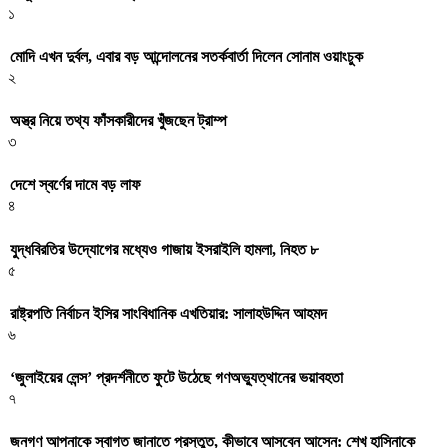
১
মোদি এখন দুর্বল, এবার বড় আন্দোলনের সতর্কবার্তা দিলেন সোনাম ওয়াংচুক
২
অস্ত্র নিয়ে তথ্য ফাঁসকারীদের খুঁজছেন ট্রাম্প
৩
দেশে স্বর্ণের দামে বড় লাফ
৪
যুদ্ধবিরতির উদ্যোগের মধ্যেও গাজায় ইসরাইলি হামলা, নিহত ৮
৫
রাষ্ট্রপতি নির্বাচন ইসির সাংবিধানিক এখতিয়ার: সালাহউদ্দিন আহমদ
৬
‘জুলাইয়ের লেন্স’ প্রদর্শনীতে ফুটে উঠেছে গণঅভ্যুত্থানের ভয়াবহতা
৭
জনগণ আপনাকে স্বাগত জানাতে প্রস্তুত, কীভাবে আসবেন আসেন: শেখ হাসিনাকে