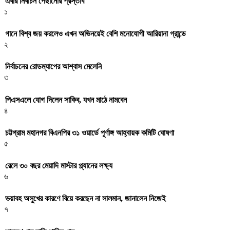
এবার নির্বাচন পেছানোর প্রস্তাব
১
গানে বিশ্ব জয় করলেও এখন অভিনয়েই বেশি মনোযোগী আরিয়ানা গ্রান্ডে
২
নির্বাচনের রোডম্যাপের আশ্বাস মেলেনি
৩
পিএসএলে যোগ দিলেন সাকিব, যখন মাঠে নামবেন
৪
চট্টগ্রাম মহানগর বিএনপির ৩১ ওয়ার্ডে পূর্ণাঙ্গ আহ্বায়ক কমিটি ঘোষণা
৫
রেলে ৩০ বছর মেয়াদি মাস্টার প্ল্যানের লক্ষ্য
৬
ভয়াবহ অসুখের কারণে বিয়ে করছেন না সালমান, জানালেন নিজেই
৭