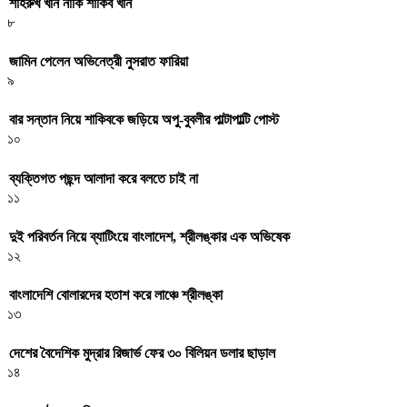
শাহরুখ খান নাকি শাকিব খান
৮
জামিন পেলেন অভিনেত্রী নুসরাত ফারিয়া
৯
বার সন্তান নিয়ে শাকিবকে জড়িয়ে অপু-বুবলীর পাল্টাপাল্টি পোস্ট
১০
ব্যক্তিগত পছন্দ আলাদা করে বলতে চাই না
১১
দুই পরিবর্তন নিয়ে ব্যাটিংয়ে বাংলাদেশ, শ্রীলঙ্কার এক অভিষেক
১২
বাংলাদেশি বোলারদের হতাশ করে লাঞ্চে শ্রীলঙ্কা
১৩
দেশের বৈদেশিক মুদ্রার রিজার্ভ ফের ৩০ বিলিয়ন ডলার ছাড়াল
১৪