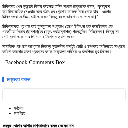
চিকিৎসার শেষ মুহূর্তের বিষয়ে কায়সার হামিদ সংবাদ মাধ্যমকে বলেন, ‘ফুসফুসে
অ্যান্টিবায়োটিক দেওয়ার সময় হঠাৎ ওর প্রেশার অনেক নিচে নেমে যায়। এরপর
চিকিৎসকরা সর্বোচ্চ চেষ্টা করেছেন কিন্তু ওকে আর বাঁচানো গেল না।’
চিকিৎসকেরা প্রথমে তার ফুসফুসের সংক্রমণ রোধে চিকিৎসা শুরু করেছিলেন এবং
পরবর্তীতে লিভার ট্রান্সপ্লান্টের (যকৃৎ প্রতিস্থাপন) প্রস্তুতিও নিচ্ছিলেন। কিন্তু সব
চেষ্টা ব্যর্থ করে দিয়ে তিনি শেষ নিঃশ্বাস ত্যাগ করেন।
সামাজিক যোগাযোগমাধ্যমে নিজস্ব সৃজনশীল কনটেন্ট তৈরি ও চমৎকার অভিনয়ের মাধ্যমে
কারিনা কায়সার তরুণ প্রজন্মের কাছে অত্যন্ত পরিচিত ও জনপ্রিয় মুখ ছিলেন।
Facebook Comments Box
মন্তব্য করুন
সর্বশেষ
জনপ্রিয়
হরমুজ খোলার আশায় বিশ্ববাজারে কমল তেলের দাম