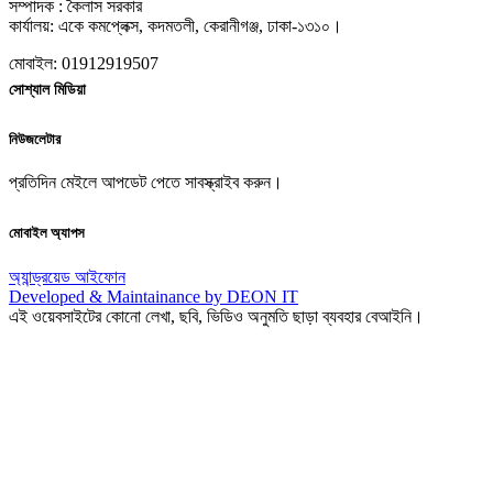
সম্পাদক : কৈলাস সরকার
কার্যালয়: একে কমপ্লেক্স, কদমতলী, কেরানীগঞ্জ, ঢাকা-১৩১০।
মোবাইল: 01912919507
সোশ্যাল মিডিয়া
নিউজলেটার
প্রতিদিন মেইলে আপডেট পেতে সাবস্ক্রাইব করুন।
মোবাইল অ্যাপস
অ্যান্ড্রয়েড
আইফোন
Developed & Maintainance by DEON IT
এই ওয়েবসাইটের কোনো লেখা, ছবি, ভিডিও অনুমতি ছাড়া ব্যবহার বেআইনি।