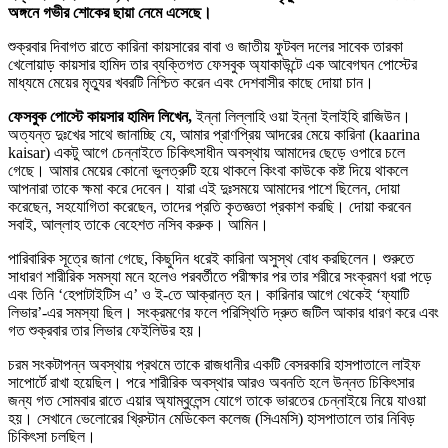
অঙ্গনে গভীর শোকের ছায়া নেমে এসেছে।
শুক্রবার দিবাগত রাতে কারিনা কায়সারের বাবা ও জাতীয় ফুটবল দলের সাবেক তারকা
খেলোয়াড় কায়সার হামিদ তার ব্যক্তিগত ফেসবুক অ্যাকাউন্টে এক আবেগঘন পোস্টের
মাধ্যমে মেয়ের মৃত্যুর খবরটি নিশ্চিত করেন এবং দেশবাসীর কাছে দোয়া চান।
ফেসবুক পোস্টে কায়সার হামিদ লিখেন,
ইন্না লিল্লাহি ওয়া ইন্না ইলাইহি রাজিউন।
অত্যন্ত দুঃখের সাথে জানাচ্ছি যে, আমার প্রাণপ্রিয় আদরের মেয়ে কারিনা (kaarina
kaisar) একটু আগে চেন্নাইতে চিকিৎসাধীন অবস্থায় আমাদের ছেড়ে ওপারে চলে
গেছে। আমার মেয়ের কোনো ভুলত্রুটি হয়ে থাকলে কিংবা কাউকে কষ্ট দিয়ে থাকলে
আপনারা তাকে ক্ষমা করে দেবেন। যারা এই দুঃসময়ে আমাদের পাশে ছিলেন, দোয়া
করেছেন, সহযোগিতা করেছেন, তাদের প্রতি কৃতজ্ঞতা প্রকাশ করছি। দোয়া করবেন
সবাই, আল্লাহ তাকে বেহেশত নসিব করুক। আমিন।
পারিবারিক সূত্রে জানা গেছে, কিছুদিন ধরেই কারিনা অসুস্থ বোধ করছিলেন। শুরুতে
সাধারণ শারীরিক সমস্যা মনে হলেও পরবর্তীতে পরীক্ষার পর তার শরীরে সংক্রমণ ধরা পড়ে
এবং তিনি ‘হেপাটাইটিস এ’ ও ই-তে আক্রান্ত হন। কারিনার আগে থেকেই ‘ফ্যাটি
লিভার’-এর সমস্যা ছিল। সংক্রমণের ফলে পরিস্থিতি দ্রুত জটিল আকার ধারণ করে এবং
গত শুক্রবার তার লিভার ফেইলিউর হয়।
চরম সংকটাপন্ন অবস্থায় প্রথমে তাকে রাজধানীর একটি বেসরকারি হাসপাতালে লাইফ
সাপোর্টে রাখা হয়েছিল। পরে শারীরিক অবস্থার আরও অবনতি হলে উন্নত চিকিৎসার
জন্য গত সোমবার রাতে এয়ার অ্যাম্বুলেন্স যোগে তাকে ভারতের চেন্নাইয়ে নিয়ে যাওয়া
হয়। সেখানে ভেলোরের খ্রিস্টান মেডিকেল কলেজ (সিএমসি) হাসপাতালে তার নিবিড়
চিকিৎসা চলছিল।