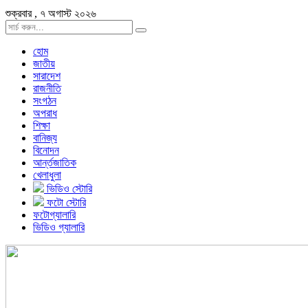
শুক্রবার , ৭ অগাস্ট ২০২৬
হোম
জাতীয়
সারাদেশ
রাজনীতি
সংগঠন
অপরাধ
শিক্ষা
বানিজ্য
বিনোদন
আর্ন্তজাতিক
খেলাধুলা
ভিডিও স্টোরি
ফটো স্টোরি
ফটোগ্যালারি
ভিডিও গ্যালারি