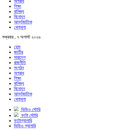
অপরাধ
শিক্ষা
বানিজ্য
বিনোদন
আর্ন্তজাতিক
খেলাধুলা
শুক্রবার , ৭ অগাস্ট ২০২৬
হোম
জাতীয়
সারাদেশ
রাজনীতি
সংগঠন
অপরাধ
শিক্ষা
বানিজ্য
বিনোদন
আর্ন্তজাতিক
খেলাধুলা
ভিডিও স্টোরি
ফটো স্টোরি
ফটোগ্যালারি
ভিডিও গ্যালারি