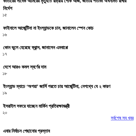
কাতারের সাবেক আমিরের মৃত্যুতে রাষ্ট্রীয় শোক আজ, জাতীয় পতাকা অর্ধনমিত রাখার
নির্দেশ
১৫
ফাইনালে আর্জেন্টিনা না ইংল্যান্ডকে চান, জানালেন স্পেন কোচ
১৬
কোন ভুলে হেরেছে ফ্রান্স, জানালেন এমবাপ্পে
১৭
দেশে আরও কমল স্বর্ণের দাম
১৮
ইংল্যান্ড ম্যাচে ‘অপয়া’ জার্সি পরতে চায় আর্জেন্টিনা, নেপথ্যে যে ২ কারণ
১৯
ইসরাইল সফরে যাচ্ছেন মার্কিন প্রতিরক্ষামন্ত্রী
২০
সর্বশেষ সব খবর
এবার নির্বাচন পেছানোর প্রস্তাব