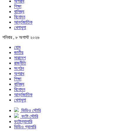
অপরাধ
শিক্ষা
বানিজ্য
বিনোদন
আর্ন্তজাতিক
খেলাধুলা
শনিবার , ৮ অগাস্ট ২০২৬
হোম
জাতীয়
সারাদেশ
রাজনীতি
সংগঠন
অপরাধ
শিক্ষা
বানিজ্য
বিনোদন
আর্ন্তজাতিক
খেলাধুলা
ভিডিও স্টোরি
ফটো স্টোরি
ফটোগ্যালারি
ভিডিও গ্যালারি