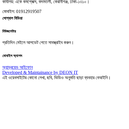
কার্যালয়: একে কমপ্লেক্স, কদমতলী, কেরানীগঞ্জ, ঢাকা-১৩১০।
মোবাইল: 01912919507
সোশ্যাল মিডিয়া
নিউজলেটার
প্রতিদিন মেইলে আপডেট পেতে সাবস্ক্রাইব করুন।
মোবাইল অ্যাপস
অ্যান্ড্রয়েড
আইফোন
Developed & Maintainance by DEON IT
এই ওয়েবসাইটের কোনো লেখা, ছবি, ভিডিও অনুমতি ছাড়া ব্যবহার বেআইনি।