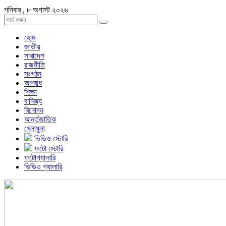
শনিবার , ৮ অগাস্ট ২০২৬
হোম
জাতীয়
সারাদেশ
রাজনীতি
সংগঠন
অপরাধ
শিক্ষা
বানিজ্য
বিনোদন
আর্ন্তজাতিক
খেলাধুলা
ভিডিও স্টোরি
ফটো স্টোরি
ফটোগ্যালারি
ভিডিও গ্যালারি