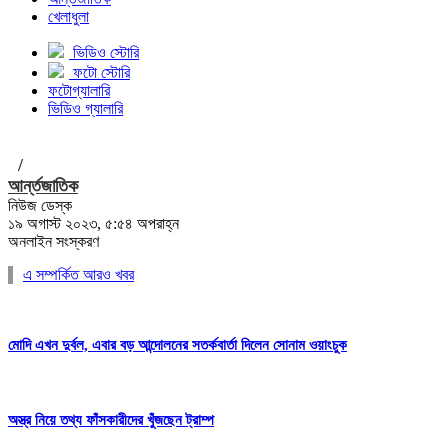
খেলাধুলা
ভিডিও স্টোরি
ফটো স্টোরি
ফটোগ্যালারি
ভিডিও গ্যালারি
/
আর্ন্তজাতিক
নিউজ ডেস্ক
১৯ অগাস্ট ২০২৩, ৫:৫৪ অপরাহ্ন
অনলাইন সংস্করণ
এ সম্পর্কিত আরও খবর
মোদি এখন দুর্বল, এবার বড় আন্দোলনের সতর্কবার্তা দিলেন সোনাম ওয়াংচুক
অস্ত্র নিয়ে তথ্য ফাঁসকারীদের খুঁজছেন ট্রাম্প