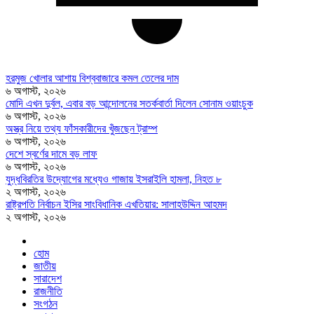
হরমুজ খোলার আশায় বিশ্ববাজারে কমল তেলের দাম
৬ অগাস্ট, ২০২৬
মোদি এখন দুর্বল, এবার বড় আন্দোলনের সতর্কবার্তা দিলেন সোনাম ওয়াংচুক
৬ অগাস্ট, ২০২৬
অস্ত্র নিয়ে তথ্য ফাঁসকারীদের খুঁজছেন ট্রাম্প
৬ অগাস্ট, ২০২৬
দেশে স্বর্ণের দামে বড় লাফ
৬ অগাস্ট, ২০২৬
যুদ্ধবিরতির উদ্যোগের মধ্যেও গাজায় ইসরাইলি হামলা, নিহত ৮
২ অগাস্ট, ২০২৬
রাষ্ট্রপতি নির্বাচন ইসির সাংবিধানিক এখতিয়ার: সালাহউদ্দিন আহমদ
২ অগাস্ট, ২০২৬
হোম
জাতীয়
সারাদেশ
রাজনীতি
সংগঠন