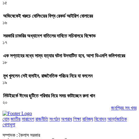
১৫
অভিষেকেই খরুচে বোলিংয়ের বিশ্ব রেকর্ড আইরিশ বোলারের
১৬
সরকারি চাকরির অধ্যাদেশ বাতিলের দাবিতে সচিবালয়ে বিক্ষোভ
১৭
এক সপ্তাহের মধ্যে সাম্য হত্যার ঘটনা উদঘাটিত হবে, আশা ডিএমপি কমিশনারের
১৮
মুখ খুললেন সেই হুসাইন, রাজনৈতিক পরিচয় নিয়ে যা বললেন
১৯
নিউইয়র্কে ঈদের ছুটিতে পরিবার নিয়ে সময় কাটাচ্ছেন রুনা খান
২০
জনপ্রিয় সব খবর
হোম
জাতীয়
সারাদেশ
রাজনীতি
সংগঠন
অপরাধ
শিক্ষা
বানিজ্য
বিনোদন
আর্ন্তজাতিক
খেলাধুলা
সম্পাদক : কৈলাস সরকার