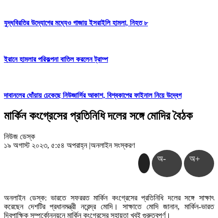
যুদ্ধবিরতির উদ্যোগের মধ্যেও গাজায় ইসরাইলি হামলা, নিহত ৮
ইরানে হামলার পরিকল্পনা বাতিল করলেন ট্রাম্প
দাবানলের ধোঁয়ায় ঢেকেছে নিউজার্সির আকাশ, বিশ্বকাপের ফাইনাল নিয়ে উদ্বেগ
মার্কিন কংগ্রেসের প্রতিনিধি দলের সঙ্গে মোদির বৈঠক
নিউজ ডেস্ক
১৯ অগাস্ট ২০২৩, ৫:৫৪ অপরাহ্ন
|
অনলাইন সংস্করণ
অ-
অ+
অনলাইন ডেস্ক: ভারতে সফররত মার্কিন কংগ্রেসের প্রতিনিধি দলের সঙ্গে সাক্ষাৎ
করেছেন দেশটির প্রধানমন্ত্রী নরেন্দ্র মোদি। সাক্ষাতে মোদি জানান, মার্কিন-ভারত
দ্বিপাক্ষিক সম্পর্কোন্নয়নে মার্কিন কংগ্রেসের সহায়তা খুবই গুরুত্বপূর্ণ।