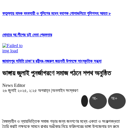
ফতুল্লায় মাদক ব্যবসায়ী ও পুলিশের মধ্যে ব্যাপক গোলাগুলিতে পুলিশসহ আহত ৮
দোহারে আ.লীগের দুই নেতা গ্রেফতার
জামালপুর সমিতি ঢাকা’র রবীন্দ্র-নজরুল জয়ন্তী উপলক্ষে সাংস্কৃতিক সন্ধ্যা
ভাঙ্গায় জুলাই পুনর্জাগরণে সমাজ গঠনে শপথ অনুষ্ঠিত
News Editor
২৬ জুলাই ২০২৫, ২:২৫ অপরাহ্ন
|
অনলাইন সংস্করণ
অ-
অ+
বৈষম্যহীন ও ন্যায়ভিত্তিক সমাজ গড়ার জন্য জনগণের মধ্যে একতা ও সংকল্পবদ্ধতা
তৈরি করাই লক্ষ্যকে সামনে রাখার অঙীকার নিয়ে ফরিদপুরের ভাঙ্গা উপজেলার হল রুমে