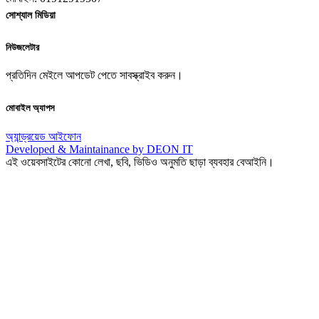
সোশ্যাল মিডিয়া
নিউজলেটার
প্রতিদিন মেইলে আপডেট পেতে সাবস্ক্রাইব করুন।
মোবাইল অ্যাপস
অ্যান্ড্রয়েড
আইফোন
Developed & Maintainance by DEON IT
এই ওয়েবসাইটের কোনো লেখা, ছবি, ভিডিও অনুমতি ছাড়া ব্যবহার বেআইনি।