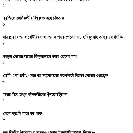
২
ব্রাজিলে হেলিকপ্টার বিধ্বস্ত হয়ে নিহত ৪
৩
মানবসেবার জন্য রোটারির সম্মানজনক পদক পেলেন ডা. হাবিবুল্লাহ তালুকদার রাসকিন
৪
হরমুজ খোলার আশায় বিশ্ববাজারে কমল তেলের দাম
৫
মোদি এখন দুর্বল, এবার বড় আন্দোলনের সতর্কবার্তা দিলেন সোনাম ওয়াংচুক
৬
অস্ত্র নিয়ে তথ্য ফাঁসকারীদের খুঁজছেন ট্রাম্প
৭
দেশে স্বর্ণের দামে বড় লাফ
৮
যুদ্ধবিরতির উদ্যোগের মধ্যেও গাজায় ইসরাইলি হামলা, নিহত ৮