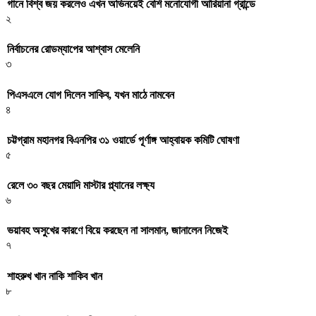
গানে বিশ্ব জয় করলেও এখন অভিনয়েই বেশি মনোযোগী আরিয়ানা গ্রান্ডে
২
নির্বাচনের রোডম্যাপের আশ্বাস মেলেনি
৩
পিএসএলে যোগ দিলেন সাকিব, যখন মাঠে নামবেন
৪
চট্টগ্রাম মহানগর বিএনপির ৩১ ওয়ার্ডে পূর্ণাঙ্গ আহ্বায়ক কমিটি ঘোষণা
৫
রেলে ৩০ বছর মেয়াদি মাস্টার প্ল্যানের লক্ষ্য
৬
ভয়াবহ অসুখের কারণে বিয়ে করছেন না সালমান, জানালেন নিজেই
৭
শাহরুখ খান নাকি শাকিব খান
৮