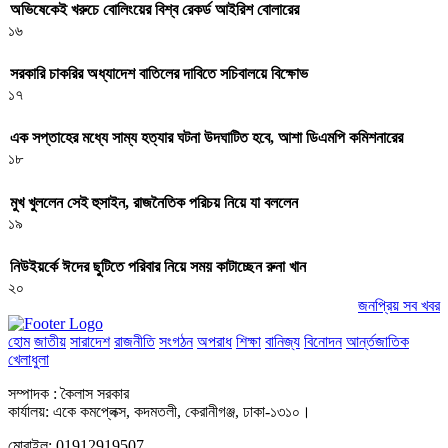
অভিষেকেই খরুচে বোলিংয়ের বিশ্ব রেকর্ড আইরিশ বোলারের
১৬
সরকারি চাকরির অধ্যাদেশ বাতিলের দাবিতে সচিবালয়ে বিক্ষোভ
১৭
এক সপ্তাহের মধ্যে সাম্য হত্যার ঘটনা উদঘাটিত হবে, আশা ডিএমপি কমিশনারের
১৮
মুখ খুললেন সেই হুসাইন, রাজনৈতিক পরিচয় নিয়ে যা বললেন
১৯
নিউইয়র্কে ঈদের ছুটিতে পরিবার নিয়ে সময় কাটাচ্ছেন রুনা খান
২০
জনপ্রিয় সব খবর
হোম
জাতীয়
সারাদেশ
রাজনীতি
সংগঠন
অপরাধ
শিক্ষা
বানিজ্য
বিনোদন
আর্ন্তজাতিক
খেলাধুলা
সম্পাদক : কৈলাস সরকার
কার্যালয়: একে কমপ্লেক্স, কদমতলী, কেরানীগঞ্জ, ঢাকা-১৩১০।
মোবাইল: 01912919507