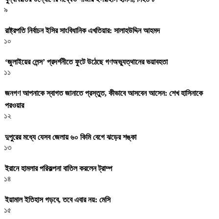
৯
রাষ্ট্রপতি নির্বাচন ইসির সাংবিধানিক এখতিয়ার: সালাহউদ্দিন আহমদ
১০
‘জুলাইয়ের লেন্স’ প্রদর্শনীতে ফুটে উঠেছে গণঅভ্যুত্থানের ভয়াবহতা
১১
জনগণ আপনাকে স্বাগত জানাতে প্রস্তুত, কীভাবে আসবেন আসেন: শেখ হাসিনাকে
পরওয়ার
১২
দুপুরের মধ্যে যেসব জেলায় ৬০ কিমি বেগে ঝড়ের শঙ্কা
১৩
ইরানে হামলার পরিকল্পনা বাতিল করলেন ট্রাম্প
১৪
ইয়ামাল ইতিহাস গড়বে, তবে এবার নয়: মেসি
১৫