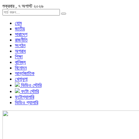
শুক্রবার , ৭ অগাস্ট ২০২৬
হোম
জাতীয়
সারাদেশ
রাজনীতি
সংগঠন
অপরাধ
শিক্ষা
বানিজ্য
বিনোদন
আর্ন্তজাতিক
খেলাধুলা
ভিডিও স্টোরি
ফটো স্টোরি
ফটোগ্যালারি
ভিডিও গ্যালারি