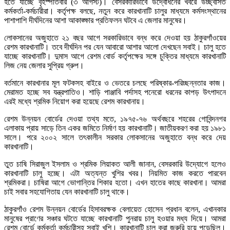
হতে যাচ্ছে বৃহস্পতিবার (৩ আগস্ট)। বেসরকারিভাবে উদ্বোধনের খবরে উচ্ছ্বসিত
কর্মকর্তা-কর্মচারীরা। কর্তৃপক্ষ বলছে, নতুন করে কারখানাটি চালুর মাধ্যমে কর্মসংস্থানের
পাশাপাশি দীর্ঘদিনের আশা আকাঙ্ক্ষার প্রতিফলন ঘটবে এ জেলার মানুষের।
লোকসানের অজুহাতে ২১ বছর আগে সরকারিভাবে বন্ধ করে দেওয়া হয় ঠাকুরগাঁওয়ের
রেশম কারখানাটি। তবে দীর্ঘদিন পর যেন আবারো আশার আলো দেখছেন সবাই। চালু হতে
যাচ্ছে কারখানাটি। দুমাস আগে রেশম বোর্ড কর্তৃপক্ষের সঙ্গে চুক্তির মাধ্যমে কারখানাটি
লিজ নেয় জেলার সুপ্রিয় গ্রুপ।
বর্তমানে কারখানার মূল ফটকসহ বাইরে ও ভেতরে চলছে পরিষ্কার-পরিচ্ছন্নতার কাজ।
মেরামত হচ্ছে সব যন্ত্রপাতিও। শাড়ি পাঞ্জাবি পর্দাসহ পনেরো ধরনের কাপড় উৎপাদনে
এরই মধ্যে শ্রমিক নিয়োগ করা হয়েছে রেশম কারখানায়।
রেশম উন্নয়ন বোর্ডের দেওয়া তথ্য মতে, ১৯৭৫-৭৬ অর্থবছরে শহরের গোবিন্দনগর
এলাকায় প্রায় সাড়ে তিন একর জমিতে নির্মাণ হয় কারখানাটি। জাতীয়করণ করা হয় ১৯৮১
সালে। পরে ২০০২ সালে তৎকালীন সরকার লোকসানের অজুহাতে বন্ধ করে দেয়
কারখানাটি।
তুত চাষি সিরাজুল ইসলাম ও শ্রমিক লিয়াকত আলী জানান, বেসরকারি উদ্যোগে হলেও
কারখানাটি চালু হচ্ছে। এটা অত্যন্ত খুশির খবর। নিয়মিত কাজ করতে পারবেন
শ্রমিকরা। চাষিরা আগে ভোগান্তির শিকার হতো। এখন হাতের কাছে কারখানা। আমরা
চাই সবার সহযোগিতায় যেন কারখানাটি চালু থাকে।
ঠাকুরগাঁও রেশম উন্নয়ন বোর্ডের হিসাবরক্ষক বেলায়েত হোসেন প্রধান বলেন, এখানকার
মানুষের প্রাণের সঞ্চার ঘটতে যাচ্ছে কারখানাটি পুনরায় চালু হওয়ার মধ্য দিয়ে। আমরা
রেশম বোর্ডে কর্মকর্তা কর্মচারীসহ সবাই খুশি। কারখানাটি চালু করা জরুরি হয়ে পড়েছিল।