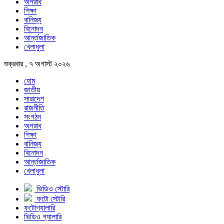
অপরাধ
শিক্ষা
বানিজ্য
বিনোদন
আর্ন্তজাতিক
খেলাধুলা
শুক্রবার , ৭ অগাস্ট ২০২৬
হোম
জাতীয়
সারাদেশ
রাজনীতি
সংগঠন
অপরাধ
শিক্ষা
বানিজ্য
বিনোদন
আর্ন্তজাতিক
খেলাধুলা
ভিডিও স্টোরি
ফটো স্টোরি
ফটোগ্যালারি
ভিডিও গ্যালারি