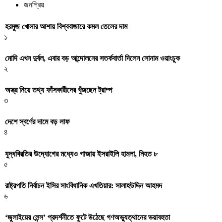
জনপ্রিয়
হরমুজ খোলার আশায় বিশ্ববাজারে কমল তেলের দাম
১
মোদি এখন দুর্বল, এবার বড় আন্দোলনের সতর্কবার্তা দিলেন সোনাম ওয়াংচুক
২
অস্ত্র নিয়ে তথ্য ফাঁসকারীদের খুঁজছেন ট্রাম্প
৩
দেশে স্বর্ণের দামে বড় লাফ
৪
যুদ্ধবিরতির উদ্যোগের মধ্যেও গাজায় ইসরাইলি হামলা, নিহত ৮
৫
রাষ্ট্রপতি নির্বাচন ইসির সাংবিধানিক এখতিয়ার: সালাহউদ্দিন আহমদ
৬
‘জুলাইয়ের লেন্স’ প্রদর্শনীতে ফুটে উঠেছে গণঅভ্যুত্থানের ভয়াবহতা