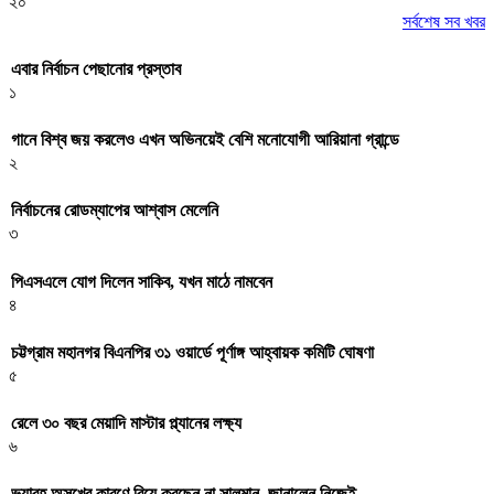
২০
সর্বশেষ সব খবর
এবার নির্বাচন পেছানোর প্রস্তাব
১
গানে বিশ্ব জয় করলেও এখন অভিনয়েই বেশি মনোযোগী আরিয়ানা গ্রান্ডে
২
নির্বাচনের রোডম্যাপের আশ্বাস মেলেনি
৩
পিএসএলে যোগ দিলেন সাকিব, যখন মাঠে নামবেন
৪
চট্টগ্রাম মহানগর বিএনপির ৩১ ওয়ার্ডে পূর্ণাঙ্গ আহ্বায়ক কমিটি ঘোষণা
৫
রেলে ৩০ বছর মেয়াদি মাস্টার প্ল্যানের লক্ষ্য
৬
ভয়াবহ অসুখের কারণে বিয়ে করছেন না সালমান, জানালেন নিজেই