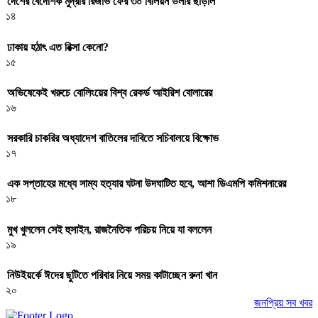
দেশের বৈদেশিক মুদ্রার রিজার্ভ ফের ৩০ বিলিয়ন ডলার ছাড়াল
১৪
ঢাকায় হঠাৎ এত রিক্সা কেনো?
১৫
অভিষেকেই খরুচে বোলিংয়ের বিশ্ব রেকর্ড আইরিশ বোলারের
১৬
সরকারি চাকরির অধ্যাদেশ বাতিলের দাবিতে সচিবালয়ে বিক্ষোভ
১৭
এক সপ্তাহের মধ্যে সাম্য হত্যার ঘটনা উদঘাটিত হবে, আশা ডিএমপি কমিশনারের
১৮
মুখ খুললেন সেই হুসাইন, রাজনৈতিক পরিচয় নিয়ে যা বললেন
১৯
নিউইয়র্কে ঈদের ছুটিতে পরিবার নিয়ে সময় কাটাচ্ছেন রুনা খান
২০
জনপ্রিয় সব খবর