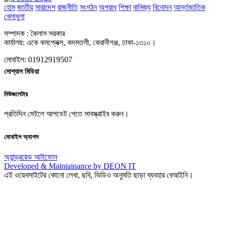
হোম
জাতীয়
সারাদেশ
রাজনীতি
সংগঠন
অপরাধ
শিক্ষা
বানিজ্য
বিনোদন
আর্ন্তজাতিক
খেলাধুলা
সম্পাদক : কৈলাস সরকার
কার্যালয়: একে কমপ্লেক্স, কদমতলী, কেরানীগঞ্জ, ঢাকা-১৩১০।
মোবাইল: 01912919507
সোশ্যাল মিডিয়া
নিউজলেটার
প্রতিদিন মেইলে আপডেট পেতে সাবস্ক্রাইব করুন।
মোবাইল অ্যাপস
অ্যান্ড্রয়েড
আইফোন
Developed & Maintainance by DEON IT
এই ওয়েবসাইটের কোনো লেখা, ছবি, ভিডিও অনুমতি ছাড়া ব্যবহার বেআইনি।