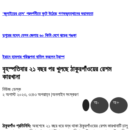
‘জুলাইয়ের লেন্স’ প্রদর্শনীতে ফুটে উঠেছে গণঅভ্যুত্থানের ভয়াবহতা
দুপুরের মধ্যে যেসব জেলায় ৬০ কিমি বেগে ঝড়ের শঙ্কা
ইরানে হামলার পরিকল্পনা বাতিল করলেন ট্রাম্প
বৃহস্পতিবার ২১ বছর পর খুলছে ঠাকুরগাঁওয়ের রেশম
কারখানা
নিউজ ডেস্ক
২ অগাস্ট ২০২৩, ৩:৪৩ অপরাহ্ন
|
অনলাইন সংস্করণ
অ-
অ+
ঠাকুরগাঁও প্রতিনিধি:
অবশেষে ২১ বছর ধরে বন্ধ থাকা ঠাকুরগাঁওয়ের রেশম কারখানাটি চালু