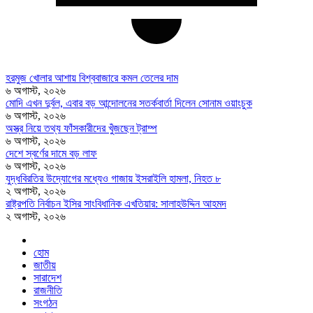
হরমুজ খোলার আশায় বিশ্ববাজারে কমল তেলের দাম
৬ অগাস্ট, ২০২৬
মোদি এখন দুর্বল, এবার বড় আন্দোলনের সতর্কবার্তা দিলেন সোনাম ওয়াংচুক
৬ অগাস্ট, ২০২৬
অস্ত্র নিয়ে তথ্য ফাঁসকারীদের খুঁজছেন ট্রাম্প
৬ অগাস্ট, ২০২৬
দেশে স্বর্ণের দামে বড় লাফ
৬ অগাস্ট, ২০২৬
যুদ্ধবিরতির উদ্যোগের মধ্যেও গাজায় ইসরাইলি হামলা, নিহত ৮
২ অগাস্ট, ২০২৬
রাষ্ট্রপতি নির্বাচন ইসির সাংবিধানিক এখতিয়ার: সালাহউদ্দিন আহমদ
২ অগাস্ট, ২০২৬
হোম
জাতীয়
সারাদেশ
রাজনীতি
সংগঠন