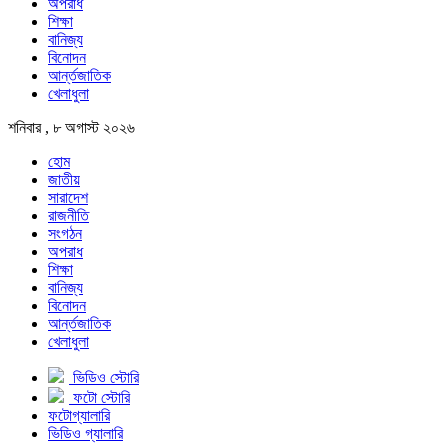
অপরাধ
শিক্ষা
বানিজ্য
বিনোদন
আর্ন্তজাতিক
খেলাধুলা
শনিবার , ৮ অগাস্ট ২০২৬
হোম
জাতীয়
সারাদেশ
রাজনীতি
সংগঠন
অপরাধ
শিক্ষা
বানিজ্য
বিনোদন
আর্ন্তজাতিক
খেলাধুলা
ভিডিও স্টোরি
ফটো স্টোরি
ফটোগ্যালারি
ভিডিও গ্যালারি