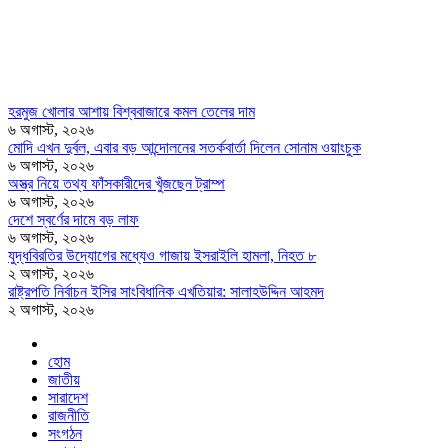
হরমুজ খোলার আশায় বিশ্ববাজারে কমল তেলের দাম
৬ অগাস্ট, ২০২৬
মোদি এখন দুর্বল, এবার বড় আন্দোলনের সতর্কবার্তা দিলেন সোনাম ওয়াংচুক
৬ অগাস্ট, ২০২৬
অস্ত্র নিয়ে তথ্য ফাঁসকারীদের খুঁজছেন ট্রাম্প
৬ অগাস্ট, ২০২৬
দেশে স্বর্ণের দামে বড় লাফ
৬ অগাস্ট, ২০২৬
যুদ্ধবিরতির উদ্যোগের মধ্যেও গাজায় ইসরাইলি হামলা, নিহত ৮
২ অগাস্ট, ২০২৬
রাষ্ট্রপতি নির্বাচন ইসির সাংবিধানিক এখতিয়ার: সালাহউদ্দিন আহমদ
২ অগাস্ট, ২০২৬
হোম
জাতীয়
সারাদেশ
রাজনীতি
সংগঠন