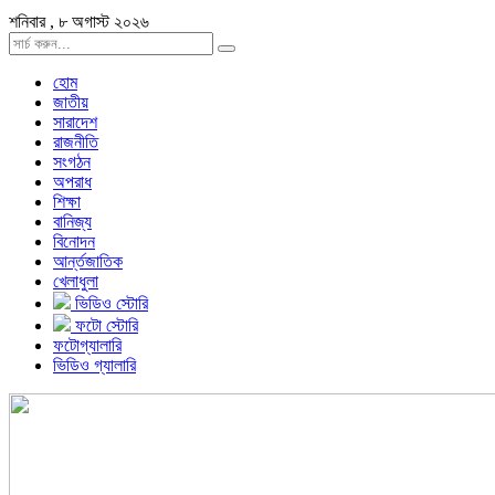
শনিবার , ৮ অগাস্ট ২০২৬
হোম
জাতীয়
সারাদেশ
রাজনীতি
সংগঠন
অপরাধ
শিক্ষা
বানিজ্য
বিনোদন
আর্ন্তজাতিক
খেলাধুলা
ভিডিও স্টোরি
ফটো স্টোরি
ফটোগ্যালারি
ভিডিও গ্যালারি