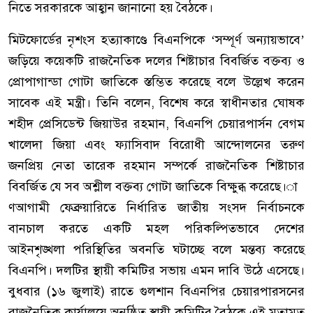
নিতে সরকারকে আহ্বান জানানো হয় বৈঠকে।
মিটফোর্ডের নৃশংস হত্যাকাণ্ডে বিএনপিকে ‘সম্পূর্ণ অন্যায়ভাবে’
জড়িয়ে কয়েকটি রাজনৈতিক দলের শিষ্টাচার বিবর্জিত বক্তব্য ও
প্রোপাগান্ডা গোটা জাতিকে স্তম্ভিত করেছে বলে উল্লেখ করেন
সাবেক এই মন্ত্রী। তিনি বলেন, বিশেষ করে স্বাধীনতার ঘোষক
শহীদ প্রেসিডেন্ট জিয়াউর রহমান, বিএনপি চেয়ারপার্সন বেগম
খালেদা জিয়া এবং ফ্যাসিবাদ বিরোধী আন্দোলনের তরুণ
জনপ্রিয় নেতা তারেক রহমান সম্পর্কে রাজনৈতিক শিষ্টাচার
বিবর্জিত যে সব অশ্লীল বক্তব্য গোটা জাতিকে বিক্ষুব্ধ করেছে।া
ণআগামী ফেব্রুয়ারিতে নির্ধারিত জাতীয় সংসদ নির্বাচনকে
বানচাল করতে একটি মহল পরিকল্পিতভাবে দেশের
আইনশৃঙ্খলা পরিস্থিতির অবনতি ঘটাচ্ছে বলে মন্তব্য করেছে
বিএনপি। দলটির স্থায়ী কমিটির সভায় এমন দাবি উঠে এসেছে।
বুধবার (১৬ জুলাই) রাতে গুলশান বিএনপির চেয়ারপারসনের
রাজনৈতিক কার্যালয়ে অনুষ্ঠিত স্থায়ী কমিটির বৈঠকে এই মতামত