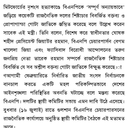
মিটফোর্ডের নৃশংস হত্যাকাণ্ডে বিএনপিকে ‘সম্পূর্ণ অন্যায়ভাবে’
জড়িয়ে কয়েকটি রাজনৈতিক দলের শিষ্টাচার বিবর্জিত বক্তব্য ও
প্রোপাগান্ডা গোটা জাতিকে স্তম্ভিত করেছে বলে উল্লেখ করেন
সাবেক এই মন্ত্রী। তিনি বলেন, বিশেষ করে স্বাধীনতার ঘোষক
শহীদ প্রেসিডেন্ট জিয়াউর রহমান, বিএনপি চেয়ারপার্সন বেগম
খালেদা জিয়া এবং ফ্যাসিবাদ বিরোধী আন্দোলনের তরুণ
জনপ্রিয় নেতা তারেক রহমান সম্পর্কে রাজনৈতিক শিষ্টাচার
বিবর্জিত যে সব অশ্লীল বক্তব্য গোটা জাতিকে বিক্ষুব্ধ করেছে।া
ণআগামী ফেব্রুয়ারিতে নির্ধারিত জাতীয় সংসদ নির্বাচনকে
বানচাল করতে একটি মহল পরিকল্পিতভাবে দেশের
আইনশৃঙ্খলা পরিস্থিতির অবনতি ঘটাচ্ছে বলে মন্তব্য করেছে
বিএনপি। দলটির স্থায়ী কমিটির সভায় এমন দাবি উঠে এসেছে।
বুধবার (১৬ জুলাই) রাতে গুলশান বিএনপির চেয়ারপারসনের
রাজনৈতিক কার্যালয়ে অনুষ্ঠিত স্থায়ী কমিটির বৈঠকে এই মতামত
আসে।