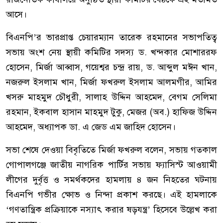
আসে।
বিএনপি’র ভারপ্রাপ্ত চেয়ারম্যান তারেক রহমানের সভাপতিত্ব
সভায় অংশ নেয় স্থায়ী কমিটির সদস্য ড. খন্দকার মোশাররফ
হোসেন, মির্জা আব্বাস, গয়েশ্বর চন্দ্র রায়, ড. আব্দুল মঈন খান,
নজরুল ইসলাম খান, মির্জা ফখরুল ইসলাম আলমগীর, আমির
খসরু মাহমুদ চৌধুরী, সালাহ উদ্দিন আহমেদ, বেগম সেলিমা
রহমান, ইকবাল হাসান মাহমুদ টুকু, মেজর (অব.) হাফিজ উদ্দিন
আহমেদ, অধ্যাপক ডা. এ জেড এম জাহিদ হোসেন।
সভা শেষে দেওয়া বিবৃতিতে মির্জা ফখরুল বলেন, সভায় গতকাল
গোপালগঞ্জে জাতীয় নাগরিক পার্টির সভায় ফ্যাসিস্ট আওয়ামী
লীগের দুর্বৃত্ত ও সমর্থকদের হামলায় ৪ জন নিহতের ঘটনায়
বিএনপি গভীর ক্ষোভ ও নিন্দা প্রকাশ করছে। এই হামলাকে
‘গণতান্ত্রিক প্রক্রিয়াকে নস্যাৎ করার ষড়যন্ত্র’ হিসেবে উল্লেখ করা