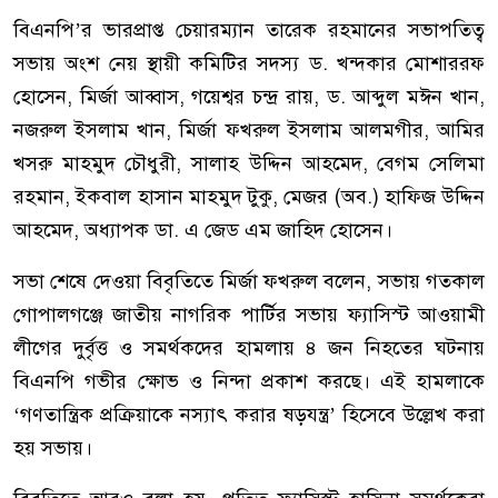
বিএনপি’র ভারপ্রাপ্ত চেয়ারম্যান তারেক রহমানের সভাপতিত্ব
সভায় অংশ নেয় স্থায়ী কমিটির সদস্য ড. খন্দকার মোশাররফ
হোসেন, মির্জা আব্বাস, গয়েশ্বর চন্দ্র রায়, ড. আব্দুল মঈন খান,
নজরুল ইসলাম খান, মির্জা ফখরুল ইসলাম আলমগীর, আমির
খসরু মাহমুদ চৌধুরী, সালাহ উদ্দিন আহমেদ, বেগম সেলিমা
রহমান, ইকবাল হাসান মাহমুদ টুকু, মেজর (অব.) হাফিজ উদ্দিন
আহমেদ, অধ্যাপক ডা. এ জেড এম জাহিদ হোসেন।
সভা শেষে দেওয়া বিবৃতিতে মির্জা ফখরুল বলেন, সভায় গতকাল
গোপালগঞ্জে জাতীয় নাগরিক পার্টির সভায় ফ্যাসিস্ট আওয়ামী
লীগের দুর্বৃত্ত ও সমর্থকদের হামলায় ৪ জন নিহতের ঘটনায়
বিএনপি গভীর ক্ষোভ ও নিন্দা প্রকাশ করছে। এই হামলাকে
‘গণতান্ত্রিক প্রক্রিয়াকে নস্যাৎ করার ষড়যন্ত্র’ হিসেবে উল্লেখ করা
হয় সভায়।