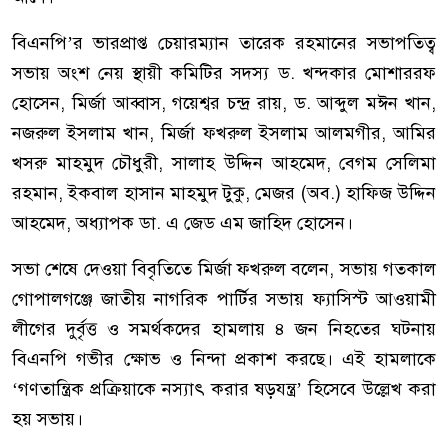
বিএনপি’র ভারপ্রাপ্ত চেয়ারম্যান তারেক রহমানের সভাপতিত্ব
সভায় অংশ নেয় স্থায়ী কমিটির সদস্য ড. খন্দকার মোশাররফ
হোসেন, মির্জা আব্বাস, গয়েশ্বর চন্দ্র রায়, ড. আব্দুল মঈন খান,
নজরুল ইসলাম খান, মির্জা ফখরুল ইসলাম আলমগীর, আমির
খসরু মাহমুদ চৌধুরী, সালাহ উদ্দিন আহমেদ, বেগম সেলিমা
রহমান, ইকবাল হাসান মাহমুদ টুকু, মেজর (অব.) হাফিজ উদ্দিন
আহমেদ, অধ্যাপক ডা. এ জেড এম জাহিদ হোসেন।
সভা শেষে দেওয়া বিবৃতিতে মির্জা ফখরুল বলেন, সভায় গতকাল
গোপালগঞ্জে জাতীয় নাগরিক পার্টির সভায় ফ্যাসিস্ট আওয়ামী
লীগের দুর্বৃত্ত ও সমর্থকদের হামলায় ৪ জন নিহতের ঘটনায়
বিএনপি গভীর ক্ষোভ ও নিন্দা প্রকাশ করছে। এই হামলাকে
‘গণতান্ত্রিক প্রক্রিয়াকে নস্যাৎ করার ষড়যন্ত্র’ হিসেবে উল্লেখ করা
হয় সভায়।