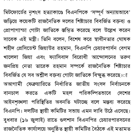
মিটফোর্ডের নৃশংস হত্যাকাণ্ডে বিএনপিকে ‘সম্পূর্ণ অন্যায়ভাবে’
জড়িয়ে কয়েকটি রাজনৈতিক দলের শিষ্টাচার বিবর্জিত বক্তব্য ও
প্রোপাগান্ডা গোটা জাতিকে স্তম্ভিত করেছে বলে উল্লেখ করেন
সাবেক এই মন্ত্রী। তিনি বলেন, বিশেষ করে স্বাধীনতার ঘোষক
শহীদ প্রেসিডেন্ট জিয়াউর রহমান, বিএনপি চেয়ারপার্সন বেগম
খালেদা জিয়া এবং ফ্যাসিবাদ বিরোধী আন্দোলনের তরুণ
জনপ্রিয় নেতা তারেক রহমান সম্পর্কে রাজনৈতিক শিষ্টাচার
বিবর্জিত যে সব অশ্লীল বক্তব্য গোটা জাতিকে বিক্ষুব্ধ করেছে।া
অআগামী ফেব্রুয়ারিতে নির্ধারিত জাতীয় সংসদ নির্বাচনকে
বানচাল করতে একটি মহল পরিকল্পিতভাবে দেশের
আইনশৃঙ্খলা পরিস্থিতির অবনতি ঘটাচ্ছে বলে মন্তব্য করেছে
বিএনপি। দলটির স্থায়ী কমিটির সভায় এমন দাবি উঠে এসেছে।
বুধবার (১৬ জুলাই) রাতে গুলশান বিএনপির চেয়ারপারসনের
রাজনৈতিক কার্যালয়ে অনুষ্ঠিত স্থায়ী কমিটির বৈঠকে এই মতামত