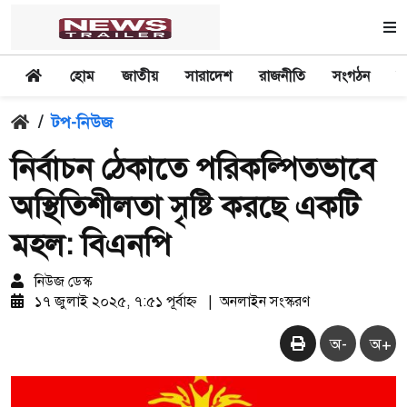
হোম
জাতীয়
সারাদেশ
রাজনীতি
সংগঠন
অ
/
টপ-নিউজ
নির্বাচন ঠেকাতে পরিকল্পিতভাবে
অস্থিতিশীলতা সৃষ্টি করছে একটি
মহল: বিএনপি
নিউজ ডেস্ক
১৭ জুলাই ২০২৫, ৭:৫১ পূর্বাহ্ন
|
অনলাইন সংস্করণ
অ-
অ+