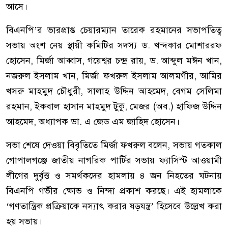
আসে।
বিএনপি’র ভারপ্রাপ্ত চেয়ারম্যান তারেক রহমানের সভাপতিত্ব
সভায় অংশ নেয় স্থায়ী কমিটির সদস্য ড. খন্দকার মোশাররফ
হোসেন, মির্জা আব্বাস, গয়েশ্বর চন্দ্র রায়, ড. আব্দুল মঈন খান,
নজরুল ইসলাম খান, মির্জা ফখরুল ইসলাম আলমগীর, আমির
খসরু মাহমুদ চৌধুরী, সালাহ উদ্দিন আহমেদ, বেগম সেলিমা
রহমান, ইকবাল হাসান মাহমুদ টুকু, মেজর (অব.) হাফিজ উদ্দিন
আহমেদ, অধ্যাপক ডা. এ জেড এম জাহিদ হোসেন।
সভা শেষে দেওয়া বিবৃতিতে মির্জা ফখরুল বলেন, সভায় গতকাল
গোপালগঞ্জে জাতীয় নাগরিক পার্টির সভায় ফ্যাসিস্ট আওয়ামী
লীগের দুর্বৃত্ত ও সমর্থকদের হামলায় ৪ জন নিহতের ঘটনায়
বিএনপি গভীর ক্ষোভ ও নিন্দা প্রকাশ করছে। এই হামলাকে
‘গণতান্ত্রিক প্রক্রিয়াকে নস্যাৎ করার ষড়যন্ত্র’ হিসেবে উল্লেখ করা
হয় সভায়।