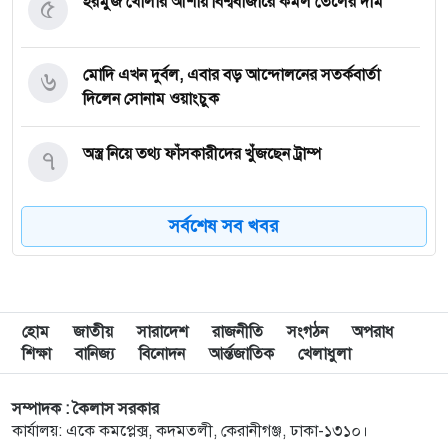
৫
হরমুজ খোলার আশায় বিশ্ববাজারে কমল তেলের দাম
৬
মোদি এখন দুর্বল, এবার বড় আন্দোলনের সতর্কবার্তা
দিলেন সোনাম ওয়াংচুক
৭
অস্ত্র নিয়ে তথ্য ফাঁসকারীদের খুঁজছেন ট্রাম্প
সর্বশেষ সব খবর
৮
দেশে স্বর্ণের দামে বড় লাফ
৯
যুদ্ধবিরতির উদ্যোগের মধ্যেও গাজায় ইসরাইলি হামলা,
নিহত ৮
হোম
জাতীয়
সারাদেশ
রাজনীতি
সংগঠন
অপরাধ
শিক্ষা
বানিজ্য
বিনোদন
আর্ন্তজাতিক
খেলাধুলা
১০
রাষ্ট্রপতি নির্বাচন ইসির সাংবিধানিক এখতিয়ার: সালাহউদ্দিন
আহমদ
সম্পাদক : কৈলাস সরকার
কার্যালয়: একে কমপ্লেক্স, কদমতলী, কেরানীগঞ্জ, ঢাকা-১৩১০।