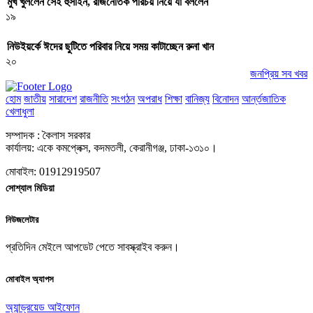
মুখ খুললেন সেই হুসাইন, রাজনৈতিক পরিচয় নিয়ে যা বললেন
১৯
নিউইয়র্কে ঈদের ছুটিতে পরিবার নিয়ে সময় কাটাচ্ছেন রুনা খান
২০
জনপ্রিয় সব খবর
হোম
জাতীয়
সারাদেশ
রাজনীতি
সংগঠন
অপরাধ
শিক্ষা
বানিজ্য
বিনোদন
আর্ন্তজাতিক
খেলাধুলা
সম্পাদক : কৈলাস সরকার
কার্যালয়: একে কমপ্লেক্স, কদমতলী, কেরানীগঞ্জ, ঢাকা-১৩১০।
মোবাইল: 01912919507
সোশ্যাল মিডিয়া
নিউজলেটার
প্রতিদিন মেইলে আপডেট পেতে সাবস্ক্রাইব করুন।
মোবাইল অ্যাপস
অ্যান্ড্রয়েড
আইফোন