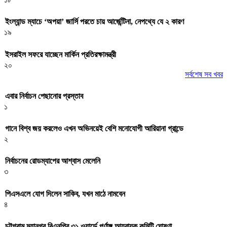
ইংল্যান্ড ম্যাচে ‘অপয়া’ জার্সি পরতে চায় আর্জেন্টিনা, নেপথ্যে যে ২ কারণ
১৯
ইসরাইল সফরে যাচ্ছেন মার্কিন প্রতিরক্ষামন্ত্রী
২০
সর্বশেষ সব খবর
এবার নির্বাচন পেছানোর প্রস্তাব
১
গানে বিশ্ব জয় করলেও এখন অভিনয়েই বেশি মনোযোগী আরিয়ানা গ্রান্ডে
২
নির্বাচনের রোডম্যাপের আশ্বাস মেলেনি
৩
পিএসএলে যোগ দিলেন সাকিব, যখন মাঠে নামবেন
৪
চট্টগ্রাম মহানগর বিএনপির ৩১ ওয়ার্ডে পূর্ণাঙ্গ আহ্বায়ক কমিটি ঘোষণা