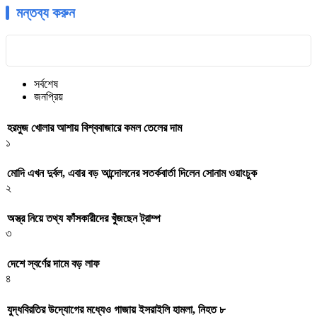
মন্তব্য করুন
সর্বশেষ
জনপ্রিয়
হরমুজ খোলার আশায় বিশ্ববাজারে কমল তেলের দাম
১
মোদি এখন দুর্বল, এবার বড় আন্দোলনের সতর্কবার্তা দিলেন সোনাম ওয়াংচুক
২
অস্ত্র নিয়ে তথ্য ফাঁসকারীদের খুঁজছেন ট্রাম্প
৩
দেশে স্বর্ণের দামে বড় লাফ
৪
যুদ্ধবিরতির উদ্যোগের মধ্যেও গাজায় ইসরাইলি হামলা, নিহত ৮