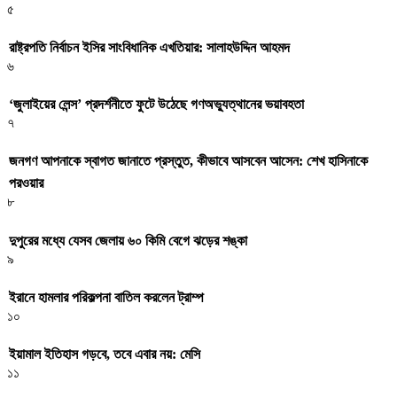
৫
রাষ্ট্রপতি নির্বাচন ইসির সাংবিধানিক এখতিয়ার: সালাহউদ্দিন আহমদ
৬
‘জুলাইয়ের লেন্স’ প্রদর্শনীতে ফুটে উঠেছে গণঅভ্যুত্থানের ভয়াবহতা
৭
জনগণ আপনাকে স্বাগত জানাতে প্রস্তুত, কীভাবে আসবেন আসেন: শেখ হাসিনাকে
পরওয়ার
৮
দুপুরের মধ্যে যেসব জেলায় ৬০ কিমি বেগে ঝড়ের শঙ্কা
৯
ইরানে হামলার পরিকল্পনা বাতিল করলেন ট্রাম্প
১০
ইয়ামাল ইতিহাস গড়বে, তবে এবার নয়: মেসি
১১