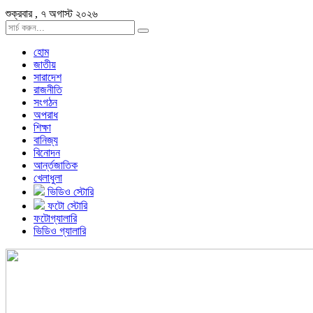
শুক্রবার , ৭ অগাস্ট ২০২৬
হোম
জাতীয়
সারাদেশ
রাজনীতি
সংগঠন
অপরাধ
শিক্ষা
বানিজ্য
বিনোদন
আর্ন্তজাতিক
খেলাধুলা
ভিডিও স্টোরি
ফটো স্টোরি
ফটোগ্যালারি
ভিডিও গ্যালারি