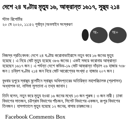
দেশে ২৪ ঘণ্টায় মৃত্যু ১৬, আক্রান্ত ১৬১৭, সুস্থ্য ২১৪
স্টাফ রিপোর্টার
২০ মে ২০২০, ১১:৫২ পূর্বাহ্ন
|
অনলাইন সংস্করণ
অ-
অ+
নিজস্ব প্র‌তি‌বেদক: দেশে ২৪ ঘণ্টায় করোনাভাইরাসে নতুন করে ১৬ জনের মৃত্যু
হয়েছে। এ নিয়ে মোট মৃত্যু হয়েছে ৩৮৬ জনের। একই সময়ে করোনায় আক্রান্ত
হয়েছেন ১৬১৭ জন। এ পর্যন্ত দেশে কভিড-১৯ মোট আক্রান্ত দাঁড়াল ২৬ হাজার ৭৩৮
জন। চব্বিশ ঘণ্টায় ২১৪ জন নিয়ে মোট আরোগ্যের সংখ্যা ৫ হাজার ২০৭ জন।
বুধবার দুপুরে স্বাস্থ্য বুলেটিনে স্বাস্থ্য অধিদপ্তরের অতিরিক্ত মহাপরিচালক (প্রশাসন)
অধ্যাপক ডা. নাসিমা সুলতানা এ তথ্য জানান।
তিনি বলেন, নতুন করে মৃত্যু হওয়া ১৬ জনের মধ্যে ১৩ জন পুরুষ। ৩ জন নারী। ঢাকা
বিভাগের সাতজন, চট্টগ্রাম বিভাগের পাঁচজন, সিলেট বিভাগের একজন, রংপুর বিভাগের
তিনজন। হাসপাতালে মৃত্যু হয়েছে ১২ জনের, বাসায় চারজনের।
Facebook Comments Box