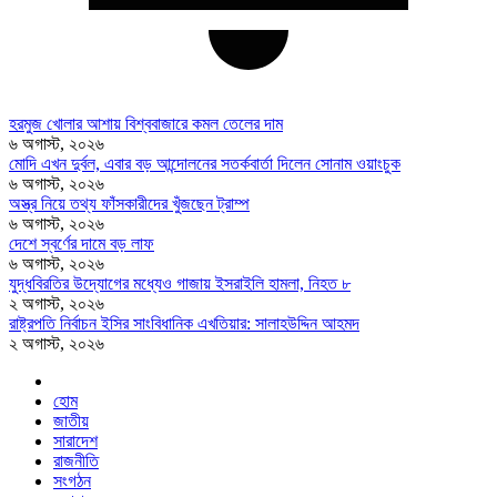
হরমুজ খোলার আশায় বিশ্ববাজারে কমল তেলের দাম
৬ অগাস্ট, ২০২৬
মোদি এখন দুর্বল, এবার বড় আন্দোলনের সতর্কবার্তা দিলেন সোনাম ওয়াংচুক
৬ অগাস্ট, ২০২৬
অস্ত্র নিয়ে তথ্য ফাঁসকারীদের খুঁজছেন ট্রাম্প
৬ অগাস্ট, ২০২৬
দেশে স্বর্ণের দামে বড় লাফ
৬ অগাস্ট, ২০২৬
যুদ্ধবিরতির উদ্যোগের মধ্যেও গাজায় ইসরাইলি হামলা, নিহত ৮
২ অগাস্ট, ২০২৬
রাষ্ট্রপতি নির্বাচন ইসির সাংবিধানিক এখতিয়ার: সালাহউদ্দিন আহমদ
২ অগাস্ট, ২০২৬
হোম
জাতীয়
সারাদেশ
রাজনীতি
সংগঠন