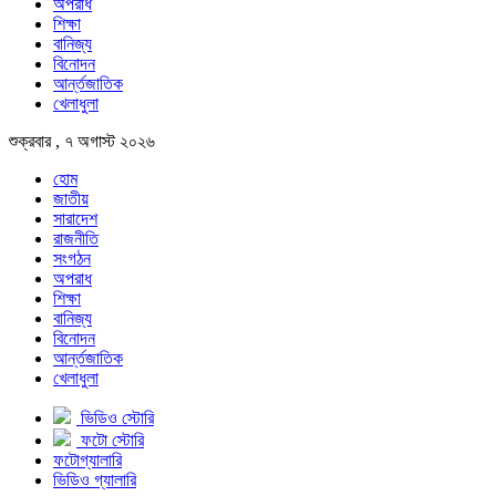
অপরাধ
শিক্ষা
বানিজ্য
বিনোদন
আর্ন্তজাতিক
খেলাধুলা
শুক্রবার , ৭ অগাস্ট ২০২৬
হোম
জাতীয়
সারাদেশ
রাজনীতি
সংগঠন
অপরাধ
শিক্ষা
বানিজ্য
বিনোদন
আর্ন্তজাতিক
খেলাধুলা
ভিডিও স্টোরি
ফটো স্টোরি
ফটোগ্যালারি
ভিডিও গ্যালারি