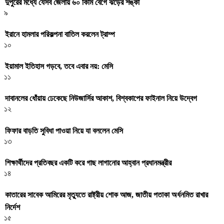
দুপুরের মধ্যে যেসব জেলায় ৬০ কিমি বেগে ঝড়ের শঙ্কা
৯
ইরানে হামলার পরিকল্পনা বাতিল করলেন ট্রাম্প
১০
ইয়ামাল ইতিহাস গড়বে, তবে এবার নয়: মেসি
১১
দাবানলের ধোঁয়ায় ঢেকেছে নিউজার্সির আকাশ, বিশ্বকাপের ফাইনাল নিয়ে উদ্বেগ
১২
ফিফার বাড়তি সুবিধা পাওয়া নিয়ে যা বললেন মেসি
১৩
শিক্ষার্থীদের প্রতিবছর একটি করে গাছ লাগানোর আহ্বান প্রধানমন্ত্রীর
১৪
কাতারের সাবেক আমিরের মৃত্যুতে রাষ্ট্রীয় শোক আজ, জাতীয় পতাকা অর্ধনমিত রাখার
নির্দেশ
১৫