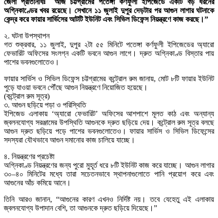
জেলা প্রতিনিধিঃ আজ চট্টগ্রামের পতেঙ্গা কর্ণফুলী ইপিজেডে একটি বড় ধরনের
অগ্নিকাণ্ডের খবর রয়েছে। সেখানে ১১ জুলাই দুপুর দেড়টার পর আগুন লাগার ঘটনাকে
কেন্দ্র করে ফায়ার সার্ভিসের আটটি ইউনিট এবং সিভিল ডিফেন্স নিয়ন্ত্রণে কাজ করছে।”
২. ঘটনা উপস্থাপন
গত শুক্রবার, ১১ জুলাই, দুপুর ২টা ৫৫ মিনিটে পতেঙ্গা কর্ণফুলী ইপিজেডের অ্যারো
ফেভারিট অফিসের সংলগ্ন একটি ভবনে আগুন লাগে। দ্রুত অগ্নিকাণ্ড বিস্তার পায়
পাশের ভবনগুলোতেও।
ফায়ার সার্ভিস ও সিভিল ডিফেন্স চট্টগ্রামের কন্ট্রোল রুম জানায়, মোট ৮টি ফায়ার ইউনিট
পুড়ে যাওয়া ভবনে পৌঁছে আগুন নিয়ন্ত্রণে নিয়োজিত হয়েছে।
(কন্ট্রোল রুম সূত্র)
৩. আগুন ছড়িয়ে পড়া ও পরিস্থিতি
ইপিজেড এলাকায় ‘অ্যারো ফেভারিট’ অফিসের আশপাশে মূলত কাঠ এবং অন্যান্য
জ্বলনযোগ্য সরঞ্জামের উপস্থিতি আগুনকে দ্রুত ছড়িয়ে দেয়। কন্ট্রোল রুম সূত্র বলছে
আগুন দ্রুত ছড়িয়ে পড়ে পাশের ভবনগুলোতেও। ফায়ার সার্ভিস ও সিভিল ডিফেন্সের
সদস্যরা যৌথভাবে আগুন দমানোর কাজ চালিয়ে যাচ্ছে।
৪. নিয়ন্ত্রণের প্রচেষ্টা
অগ্নিকাণ্ড নিয়ন্ত্রণের জন্য পুরো মুহূর্ত ধরে ৮টি ইউনিট কাজ করে যাচ্ছে। আগুন লাগার
৩০–৪০ মিনিটের মধ্যে তারা সচেতনভাবে স্থাপনাগুলোতে পানি প্রয়োগ করে এবং
আগুনের আঁচ কমিয়ে আনে।
তিনি আরও জানান, “আগুনের কারণ এখনও নির্দিষ্ট নয়। তবে যেহেতু এই এলাকায়
জ্বলনযোগ্য উপাদান বেশি, তা আগুনকে দ্রুত ছড়িয়ে দিয়েছে।”