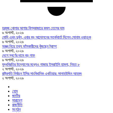
হরমুজ খোলার আশায় বিশ্ববাজারে কমল তেলের দাম
৬ অগাস্ট, ২০২৬
মোদি এখন দুর্বল, এবার বড় আন্দোলনের সতর্কবার্তা দিলেন সোনাম ওয়াংচুক
৬ অগাস্ট, ২০২৬
অস্ত্র নিয়ে তথ্য ফাঁসকারীদের খুঁজছেন ট্রাম্প
৬ অগাস্ট, ২০২৬
দেশে স্বর্ণের দামে বড় লাফ
৬ অগাস্ট, ২০২৬
যুদ্ধবিরতির উদ্যোগের মধ্যেও গাজায় ইসরাইলি হামলা, নিহত ৮
২ অগাস্ট, ২০২৬
রাষ্ট্রপতি নির্বাচন ইসির সাংবিধানিক এখতিয়ার: সালাহউদ্দিন আহমদ
২ অগাস্ট, ২০২৬
হোম
জাতীয়
সারাদেশ
রাজনীতি
সংগঠন