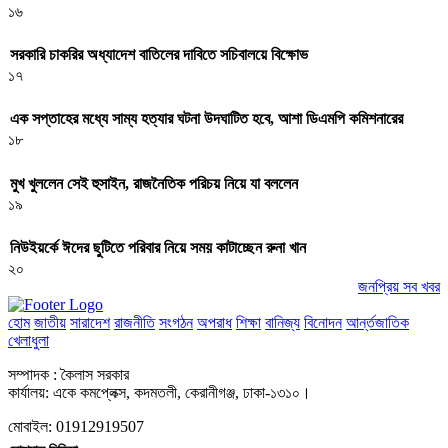
১৬
সরকারি চাকরির অধ্যাদেশ বাতিলের দাবিতে সচিবালয়ে বিক্ষোভ
১৭
এক সপ্তাহের মধ্যে সাম্য হত্যার ঘটনা উদঘাটিত হবে, আশা ডিএমপি কমিশনারের
১৮
মুখ খুললেন সেই হুসাইন, রাজনৈতিক পরিচয় নিয়ে যা বললেন
১৯
নিউইয়র্কে ঈদের ছুটিতে পরিবার নিয়ে সময় কাটাচ্ছেন রুনা খান
২০
জনপ্রিয় সব খবর
হোম
জাতীয়
সারাদেশ
রাজনীতি
সংগঠন
অপরাধ
শিক্ষা
বানিজ্য
বিনোদন
আর্ন্তজাতিক
খেলাধুলা
সম্পাদক : কৈলাস সরকার
কার্যালয়: একে কমপ্লেক্স, কদমতলী, কেরানীগঞ্জ, ঢাকা-১৩১০।
মোবাইল: 01912919507