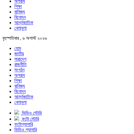
অপরাধ
শিক্ষা
বানিজ্য
বিনোদন
আর্ন্তজাতিক
খেলাধুলা
বৃহস্পতিবার , ৬ অগাস্ট ২০২৬
হোম
জাতীয়
সারাদেশ
রাজনীতি
সংগঠন
অপরাধ
শিক্ষা
বানিজ্য
বিনোদন
আর্ন্তজাতিক
খেলাধুলা
ভিডিও স্টোরি
ফটো স্টোরি
ফটোগ্যালারি
ভিডিও গ্যালারি