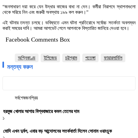
“জনসাধারণ দয়া করে যেন উদ্ধার কাজের বাধা না দেন। কর্মীরা নিরাপদে স্থাপনাগুলো
থেকে সরিয়ে নিন এবং জরুরী অবস্থায় ১৯৯ কল করুন।”
এই ঘটনার তদন্ত চলছে। ভবিষ্যতে এমন ঘটনা প্রতিরোধে সর্বোচ্চ সতর্কতা অবলম্বন
করাই সময়ের দাবি। আমরা আপডেট পেলে আপনাকে বিস্তারিত জানিয়ে দেওয়া হবে।
Facebook Comments Box
অগ্নিকাণ্ড
ইপিজেড
চট্টগ্রাম
পতেঙ্গা
ফায়ারসার্ভিস
মন্তব্য করুন
সর্বশেষ
জনপ্রিয়
হরমুজ খোলার আশায় বিশ্ববাজারে কমল তেলের দাম
১
মোদি এখন দুর্বল, এবার বড় আন্দোলনের সতর্কবার্তা দিলেন সোনাম ওয়াংচুক
২