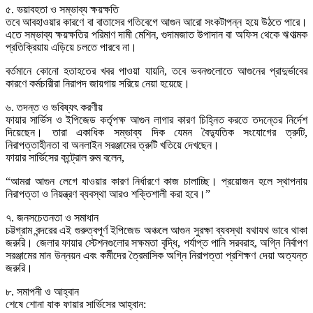
৫. ভয়াবহতা ও সম্ভাব্য ক্ষয়ক্ষতি
তবে আবহাওয়ার কারণে বা বাতাসের গতিবেগে আগুন আরো সংকটাপন্ন হয়ে উঠতে পারে।
এতে সম্ভাব্য ক্ষয়ক্ষতির পরিমাণ দামী মেশিন, গুদামজাত উপাদান বা অফিস থেকে ঋণাত্মক
প্রতিক্রিয়ায় এড়িয়ে চলতে পারবে না।
বর্তমানে কোনো হতাহতের খবর পাওয়া যায়নি, তবে ভবনগুলোতে আগুনের প্রাদুর্ভাবের
কারণে কর্মচারীরা নিরাপদ জায়গায় সরিয়ে নেয়া হয়েছে।
৬. তদন্ত ও ভবিষ্যৎ করণীয়
ফায়ার সার্ভিস ও ইপিজেড কর্তৃপক্ষ আগুন লাগার কারণ চিহ্নিত করতে তদন্তের নির্দেশ
দিয়েছেন। তারা একাধিক সম্ভাব্য দিক যেমন বৈদ্যুতিক সংযোগের ত্রুটি,
নিরাপত্তাহীনতা বা অনলাইন সরঞ্জামের ত্রুটি খতিয়ে দেখছেন।
ফায়ার সার্ভিসের কন্ট্রোল রুম বলেন,
“আমরা আগুন লেগে যাওয়ার কারণ নির্ধারণে কাজ চালাচ্ছি। প্রয়োজন হলে স্থাপনায়
নিরাপত্তা ও নিয়ন্ত্রণ ব্যবস্থা আরও শক্তিশালী করা হবে।”
৭. জনসচেতনতা ও সমাধান
চট্টগ্রাম বন্দরের এই গুরুত্বপূর্ণ ইপিজেড অঞ্চলে আগুন সুরক্ষা ব্যবস্থা যথাযথ ভাবে থাকা
জরুরি। জেলার ফায়ার স্টেশনগুলোর সক্ষমতা বৃদ্ধি, পর্যাপ্ত পানি সরবরাহ, অগ্নি নির্বাপণ
সরঞ্জামের মান উন্নয়ন এবং কর্মীদের ত্রৈমাসিক অগ্নি নিরাপত্তা প্রশিক্ষণ দেয়া অত্যন্ত
জরুরি।
৮. সমাপনী ও আহ্বান
শেষে শোনা যাক ফায়ার সার্ভিসের আহ্বান: