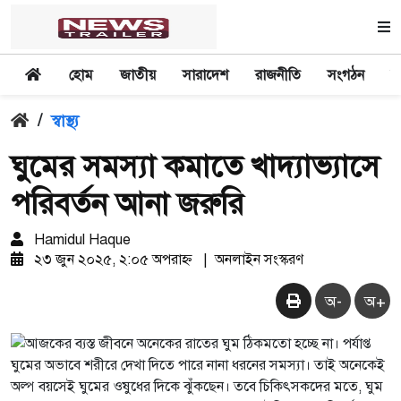
হোম
জাতীয়
সারাদেশ
রাজনীতি
সংগঠন
অ
/
স্বাস্থ্য
ঘুমের সমস্যা কমাতে খাদ্যাভ্যাসে
পরিবর্তন আনা জরুরি
Hamidul Haque
২৩ জুন ২০২৫, ২:০৫ অপরাহ্ন
|
অনলাইন সংস্করণ
অ-
অ+