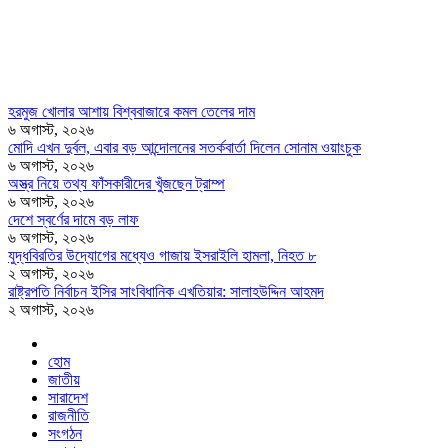
হরমুজ খোলার আশায় বিশ্ববাজারে কমল তেলের দাম
৬ অগাস্ট, ২০২৬
মোদি এখন দুর্বল, এবার বড় আন্দোলনের সতর্কবার্তা দিলেন সোনাম ওয়াংচুক
৬ অগাস্ট, ২০২৬
অস্ত্র নিয়ে তথ্য ফাঁসকারীদের খুঁজছেন ট্রাম্প
৬ অগাস্ট, ২০২৬
দেশে স্বর্ণের দামে বড় লাফ
৬ অগাস্ট, ২০২৬
যুদ্ধবিরতির উদ্যোগের মধ্যেও গাজায় ইসরাইলি হামলা, নিহত ৮
২ অগাস্ট, ২০২৬
রাষ্ট্রপতি নির্বাচন ইসির সাংবিধানিক এখতিয়ার: সালাহউদ্দিন আহমদ
২ অগাস্ট, ২০২৬
হোম
জাতীয়
সারাদেশ
রাজনীতি
সংগঠন