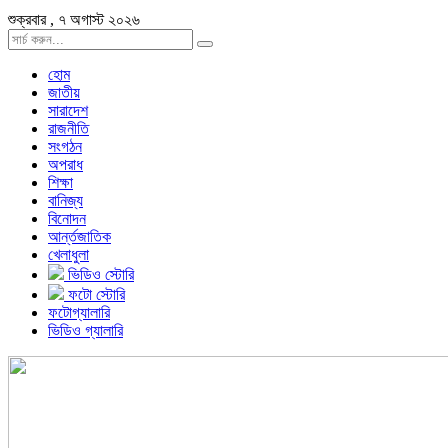
শুক্রবার , ৭ অগাস্ট ২০২৬
হোম
জাতীয়
সারাদেশ
রাজনীতি
সংগঠন
অপরাধ
শিক্ষা
বানিজ্য
বিনোদন
আর্ন্তজাতিক
খেলাধুলা
ভিডিও স্টোরি
ফটো স্টোরি
ফটোগ্যালারি
ভিডিও গ্যালারি