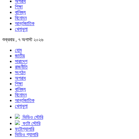
অপরাধ
শিক্ষা
বানিজ্য
বিনোদন
আর্ন্তজাতিক
খেলাধুলা
শুক্রবার , ৭ অগাস্ট ২০২৬
হোম
জাতীয়
সারাদেশ
রাজনীতি
সংগঠন
অপরাধ
শিক্ষা
বানিজ্য
বিনোদন
আর্ন্তজাতিক
খেলাধুলা
ভিডিও স্টোরি
ফটো স্টোরি
ফটোগ্যালারি
ভিডিও গ্যালারি