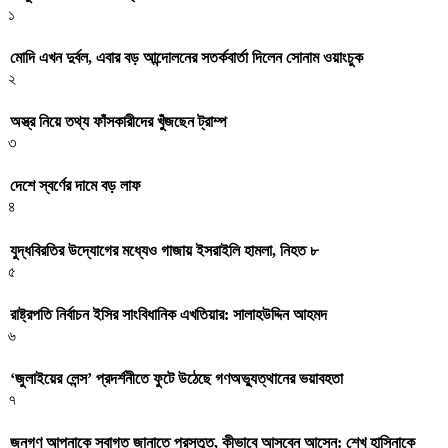
১
মোদি এখন দুর্বল, এবার বড় আন্দোলনের সতর্কবার্তা দিলেন সোনাম ওয়াংচুক
২
অস্ত্র নিয়ে তথ্য ফাঁসকারীদের খুঁজছেন ট্রাম্প
৩
দেশে স্বর্ণের দামে বড় লাফ
৪
যুদ্ধবিরতির উদ্যোগের মধ্যেও গাজায় ইসরাইলি হামলা, নিহত ৮
৫
রাষ্ট্রপতি নির্বাচন ইসির সাংবিধানিক এখতিয়ার: সালাহউদ্দিন আহমদ
৬
‘জুলাইয়ের লেন্স’ প্রদর্শনীতে ফুটে উঠেছে গণঅভ্যুত্থানের ভয়াবহতা
৭
জনগণ আপনাকে স্বাগত জানাতে প্রস্তুত, কীভাবে আসবেন আসেন: শেখ হাসিনাকে