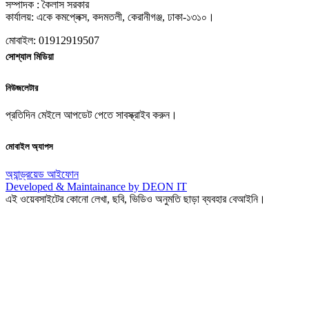
সম্পাদক : কৈলাস সরকার
কার্যালয়: একে কমপ্লেক্স, কদমতলী, কেরানীগঞ্জ, ঢাকা-১৩১০।
মোবাইল: 01912919507
সোশ্যাল মিডিয়া
নিউজলেটার
প্রতিদিন মেইলে আপডেট পেতে সাবস্ক্রাইব করুন।
মোবাইল অ্যাপস
অ্যান্ড্রয়েড
আইফোন
Developed & Maintainance by DEON IT
এই ওয়েবসাইটের কোনো লেখা, ছবি, ভিডিও অনুমতি ছাড়া ব্যবহার বেআইনি।