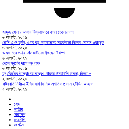
হরমুজ খোলার আশায় বিশ্ববাজারে কমল তেলের দাম
৬ অগাস্ট, ২০২৬
মোদি এখন দুর্বল, এবার বড় আন্দোলনের সতর্কবার্তা দিলেন সোনাম ওয়াংচুক
৬ অগাস্ট, ২০২৬
অস্ত্র নিয়ে তথ্য ফাঁসকারীদের খুঁজছেন ট্রাম্প
৬ অগাস্ট, ২০২৬
দেশে স্বর্ণের দামে বড় লাফ
৬ অগাস্ট, ২০২৬
যুদ্ধবিরতির উদ্যোগের মধ্যেও গাজায় ইসরাইলি হামলা, নিহত ৮
২ অগাস্ট, ২০২৬
রাষ্ট্রপতি নির্বাচন ইসির সাংবিধানিক এখতিয়ার: সালাহউদ্দিন আহমদ
২ অগাস্ট, ২০২৬
হোম
জাতীয়
সারাদেশ
রাজনীতি
সংগঠন