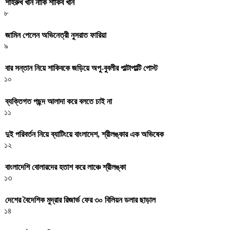
শাহরুখ খান নাকি শাকিব খান
৮
জামিন পেলেন অভিনেত্রী নুসরাত ফারিয়া
৯
বার সন্তান নিয়ে শাকিবকে জড়িয়ে অপু-বুবলীর পাল্টাপাল্টি পোস্ট
১০
ব্যক্তিগত পছন্দ আলাদা করে বলতে চাই না
১১
দুই পরিবর্তন নিয়ে ব্যাটিংয়ে বাংলাদেশ, শ্রীলঙ্কার এক অভিষেক
১২
বাংলাদেশি বোলারদের হতাশ করে লাঞ্চে শ্রীলঙ্কা
১৩
দেশের বৈদেশিক মুদ্রার রিজার্ভ ফের ৩০ বিলিয়ন ডলার ছাড়াল
১৪