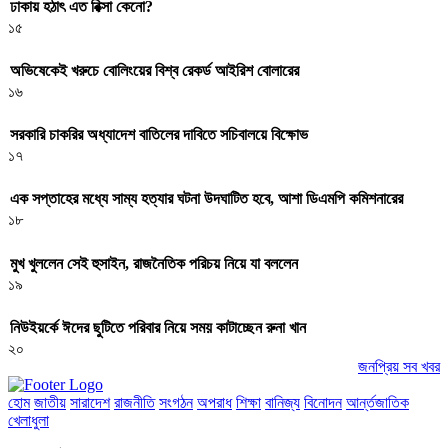
ঢাকায় হঠাৎ এত রিক্সা কেনো?
১৫
অভিষেকেই খরুচে বোলিংয়ের বিশ্ব রেকর্ড আইরিশ বোলারের
১৬
সরকারি চাকরির অধ্যাদেশ বাতিলের দাবিতে সচিবালয়ে বিক্ষোভ
১৭
এক সপ্তাহের মধ্যে সাম্য হত্যার ঘটনা উদঘাটিত হবে, আশা ডিএমপি কমিশনারের
১৮
মুখ খুললেন সেই হুসাইন, রাজনৈতিক পরিচয় নিয়ে যা বললেন
১৯
নিউইয়র্কে ঈদের ছুটিতে পরিবার নিয়ে সময় কাটাচ্ছেন রুনা খান
২০
জনপ্রিয় সব খবর
হোম
জাতীয়
সারাদেশ
রাজনীতি
সংগঠন
অপরাধ
শিক্ষা
বানিজ্য
বিনোদন
আর্ন্তজাতিক
খেলাধুলা