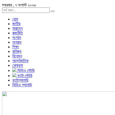
শুক্রবার , ৭ অগাস্ট ২০২৬
হোম
জাতীয়
সারাদেশ
রাজনীতি
সংগঠন
অপরাধ
শিক্ষা
বানিজ্য
বিনোদন
আর্ন্তজাতিক
খেলাধুলা
ভিডিও স্টোরি
ফটো স্টোরি
ফটোগ্যালারি
ভিডিও গ্যালারি