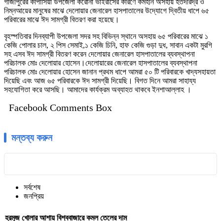
গাজীপুরের কাপাসিয়া উপজেলা করোনা ভাইরাসের কারণে কর্মহীন অসহায় হতদরিদ্র ও
নিম্নআয়ের মানুষের মাঝে দেলোয়ার জেনারেল হাসপাতালের উদ্যোগে দ্বিতীয় ধাপে ৬৫
পরিবারের মাঝে ঈদ সামগ্রী বিতরণ করা হয়েছে।
বৃহস্পতিবার দিনব্যাপী উপজেলা সদর সহ বিভিন্ন স্থানে অসহায় ৬৫ পরিবারের মাঝে ১
কেজি পোলার চাল, ২ পিস সেমাই,১ কেজি চিনি, হাফ কেজি গুড়া দুধ, সাবান একটা মুরগি
সহ এসব ঈদ সামগ্রী বিতরণ করেন দেলোয়ার জেনারেল হাসপাতালের ব্যবস্থাপনা
পরিচালক মোঃ দেলোয়ার হোসেন।দেলোয়ারের জেনারেল হাসপাতালের ব্যবস্থাপনা
পরিচালক মোঃ দেলোয়ার হোসেন জানান প্রথম ধাপে আমরা ৫০ টি পরিবারকে খাদ্যসহায়তা
দিয়েছি এবং আজ ৬৫ পরিবারকে ঈদ সামগ্রী দিয়েছি। বিগত দিনে আমরা সাহায্য
সহযোগিতা করে আসছি। আমাদের কার্যক্রম অব্যাহত থাকবে ইনশাআল্লাহ ।
Facebook Comments Box
মন্তব্য করুন
সর্বশেষ
জনপ্রিয়
হরমুজ খোলার আশায় বিশ্ববাজারে কমল তেলের দাম