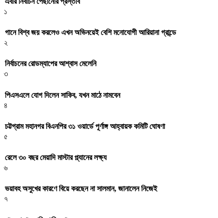
এবার নির্বাচন পেছানোর প্রস্তাব
১
গানে বিশ্ব জয় করলেও এখন অভিনয়েই বেশি মনোযোগী আরিয়ানা গ্রান্ডে
২
নির্বাচনের রোডম্যাপের আশ্বাস মেলেনি
৩
পিএসএলে যোগ দিলেন সাকিব, যখন মাঠে নামবেন
৪
চট্টগ্রাম মহানগর বিএনপির ৩১ ওয়ার্ডে পূর্ণাঙ্গ আহ্বায়ক কমিটি ঘোষণা
৫
রেলে ৩০ বছর মেয়াদি মাস্টার প্ল্যানের লক্ষ্য
৬
ভয়াবহ অসুখের কারণে বিয়ে করছেন না সালমান, জানালেন নিজেই
৭