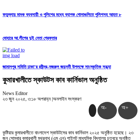
ফতুল্লায় মাদক ব্যবসায়ী ও পুলিশের মধ্যে ব্যাপক গোলাগুলিতে পুলিশসহ আহত ৮
দোহারে আ.লীগের দুই নেতা গ্রেফতার
জামালপুর সমিতি ঢাকা’র রবীন্দ্র-নজরুল জয়ন্তী উপলক্ষে সাংস্কৃতিক সন্ধ্যা
কুমারখালীতে স্কাউটস কাব কার্নিভাল অনুষ্ঠিত
News Editor
২৩ জুন ২০২৫, ৩:১৮ অপরাহ্ন
|
অনলাইন সংস্করণ
অ-
অ+
কুষ্টিয়ার কুমারখালীতে বাংলাদেশ স্কাউটসের কাব কার্নিভাল ২০২৫ অনুষ্ঠিত হয়েছে। ২৩
জুন সোমবার কুমারখালী মথুরনাথ (এম এন) পাইলট মাধ‍্যমিক বিদ‍্যালয় চত্বরে অনুষ্ঠিত