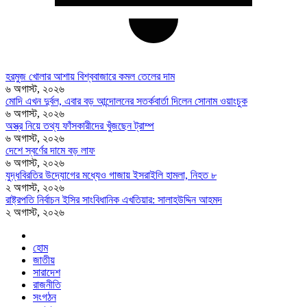
হরমুজ খোলার আশায় বিশ্ববাজারে কমল তেলের দাম
৬ অগাস্ট, ২০২৬
মোদি এখন দুর্বল, এবার বড় আন্দোলনের সতর্কবার্তা দিলেন সোনাম ওয়াংচুক
৬ অগাস্ট, ২০২৬
অস্ত্র নিয়ে তথ্য ফাঁসকারীদের খুঁজছেন ট্রাম্প
৬ অগাস্ট, ২০২৬
দেশে স্বর্ণের দামে বড় লাফ
৬ অগাস্ট, ২০২৬
যুদ্ধবিরতির উদ্যোগের মধ্যেও গাজায় ইসরাইলি হামলা, নিহত ৮
২ অগাস্ট, ২০২৬
রাষ্ট্রপতি নির্বাচন ইসির সাংবিধানিক এখতিয়ার: সালাহউদ্দিন আহমদ
২ অগাস্ট, ২০২৬
হোম
জাতীয়
সারাদেশ
রাজনীতি
সংগঠন