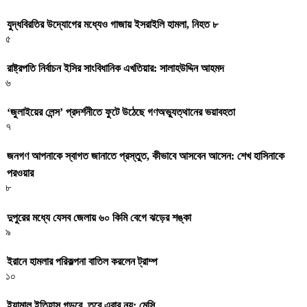
যুদ্ধবিরতির উদ্যোগের মধ্যেও গাজায় ইসরাইলি হামলা, নিহত ৮
৫
রাষ্ট্রপতি নির্বাচন ইসির সাংবিধানিক এখতিয়ার: সালাহউদ্দিন আহমদ
৬
‘জুলাইয়ের লেন্স’ প্রদর্শনীতে ফুটে উঠেছে গণঅভ্যুত্থানের ভয়াবহতা
৭
জনগণ আপনাকে স্বাগত জানাতে প্রস্তুত, কীভাবে আসবেন আসেন: শেখ হাসিনাকে
পরওয়ার
৮
দুপুরের মধ্যে যেসব জেলায় ৬০ কিমি বেগে ঝড়ের শঙ্কা
৯
ইরানে হামলার পরিকল্পনা বাতিল করলেন ট্রাম্প
১০
ইয়ামাল ইতিহাস গড়বে, তবে এবার নয়: মেসি