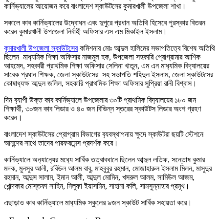
কার্নিভ্যালের আয়োজন করে বাংলাদেশ স্কাউটসের কুমারখালী উপজেলা শাখা।
সকালে কাব কার্নিভ্যালের উদ্বোধন এবং দুপুরে প্রধান অতিথি হিসেবে পুরস্কার বিতরন
করেন কুমারখালী উপজেলা নির্বাহী অফিসার এস এম মিকাইল ইসলাম।
কুমারখালী উপজেলা স্কাউটসের
কমিশনার মোঃ আব্দুল হালিমের সভাপতিত্বে বিশেষ অতিথি
ছিলেন মাধ‍্যমিক শিক্ষা অফিসার নাজমুল হক, উপজেলা সহকারি প্রোগ্রামার আশিক
আহমেদ, সহকারী প্রাথমিক শিক্ষা অফিসার সেলিনা খাতুন, এম এন মাধ‍্যমিক বিদ‍্যালয়ের
সাবেক প্রধান শিক্ষক, জেলা স্কাউটসের সহ সভাপতি শহিদুল ইসলাম, জেলা স্কাউটসের
কোষাধ‍্যক্ষ আব্দুল জলিল, সহকারি প্রাথমিক শিক্ষা অফিসার সুপ্রিয়া রানী বিশ্বাস।
দিন ব‍্যাপী উক্ত কাব কার্নিভ্যালে উপজেলার ৩০টি প্রাথমিক বিদ‍্যালয়ের ১৮০ জন
শিক্ষার্থী, ৩০জন কাব লিডার ও ৪০ জন বিভিন্ন স্তরের স্কাউটস লিডার অংশ গ্রহণ
করেন।
বাংলাদেশ স্কাউটসের প্রোগ্রাম বিভাগের ব‍্যবস্থাপনায় ক্ষুদে স্কাউটরা ছয়টি স্টেশনে
আনন্দের সাথে তাদের পারফরমেন্স প্রদর্শক করে।
কার্নিভ্যালে অন‍্যান‍্যের মধ‍্যে সার্বিক তত্বাবধানে ছিলেন আব্দুল লতিফ, সন্তোষ কুমার
মদক, মুনসুর আলী, রবিউল আলম বাবু, মাহবুবুর রহমান, মোজাহারুল ইসলাম মিলন, মাসুদুর
রহমান, আব্দুস সালাম, ইমান আলী, আব্দুল মোমিন, খসরুল আলম, সামিউল আজম,
খোন্দকার মোস্তফা সাহিন, নিলুফা ইয়াসমিন, সাহানা কলি, সামসুন্নাহার প্রমূখ।
এছাড়াও কাব কার্নিভ্যালে মাধ‍্যমিক স্কুলের ৯জন স্কাউট সার্বিক সহায়তা করে।