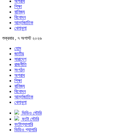
অপরাধ
শিক্ষা
বানিজ্য
বিনোদন
আর্ন্তজাতিক
খেলাধুলা
শুক্রবার , ৭ অগাস্ট ২০২৬
হোম
জাতীয়
সারাদেশ
রাজনীতি
সংগঠন
অপরাধ
শিক্ষা
বানিজ্য
বিনোদন
আর্ন্তজাতিক
খেলাধুলা
ভিডিও স্টোরি
ফটো স্টোরি
ফটোগ্যালারি
ভিডিও গ্যালারি