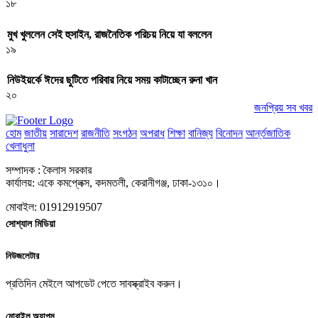
১৮
মুখ খুললেন সেই হুসাইন, রাজনৈতিক পরিচয় নিয়ে যা বললেন
১৯
নিউইয়র্কে ঈদের ছুটিতে পরিবার নিয়ে সময় কাটাচ্ছেন রুনা খান
২০
জনপ্রিয় সব খবর
হোম
জাতীয়
সারাদেশ
রাজনীতি
সংগঠন
অপরাধ
শিক্ষা
বানিজ্য
বিনোদন
আর্ন্তজাতিক
খেলাধুলা
সম্পাদক : কৈলাস সরকার
কার্যালয়: একে কমপ্লেক্স, কদমতলী, কেরানীগঞ্জ, ঢাকা-১৩১০।
মোবাইল: 01912919507
সোশ্যাল মিডিয়া
নিউজলেটার
প্রতিদিন মেইলে আপডেট পেতে সাবস্ক্রাইব করুন।
মোবাইল অ্যাপস