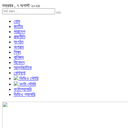
শুক্রবার , ৭ অগাস্ট ২০২৬
হোম
জাতীয়
সারাদেশ
রাজনীতি
সংগঠন
অপরাধ
শিক্ষা
বানিজ্য
বিনোদন
আর্ন্তজাতিক
খেলাধুলা
ভিডিও স্টোরি
ফটো স্টোরি
ফটোগ্যালারি
ভিডিও গ্যালারি