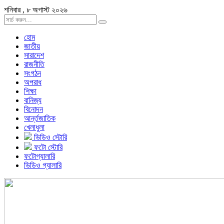
শনিবার , ৮ অগাস্ট ২০২৬
হোম
জাতীয়
সারাদেশ
রাজনীতি
সংগঠন
অপরাধ
শিক্ষা
বানিজ্য
বিনোদন
আর্ন্তজাতিক
খেলাধুলা
ভিডিও স্টোরি
ফটো স্টোরি
ফটোগ্যালারি
ভিডিও গ্যালারি