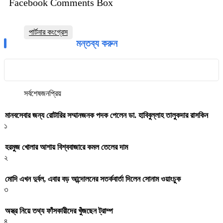
Facebook Comments Box
পার্টনার কংগ্রেস
মন্তব্য করুন
সর্বশেষ
জনপ্রিয়
মানবসেবার জন্য রোটারির সম্মানজনক পদক পেলেন ডা. হাবিবুল্লাহ তালুকদার রাসকিন
১
হরমুজ খোলার আশায় বিশ্ববাজারে কমল তেলের দাম
২
মোদি এখন দুর্বল, এবার বড় আন্দোলনের সতর্কবার্তা দিলেন সোনাম ওয়াংচুক
৩
অস্ত্র নিয়ে তথ্য ফাঁসকারীদের খুঁজছেন ট্রাম্প
৪