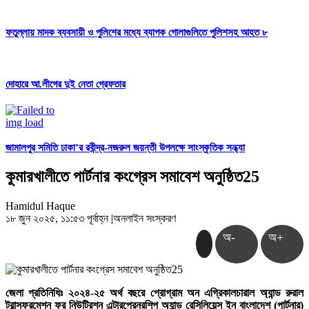
ফতুল্লায় মাদক ব্যবসায়ী ও পুলিশের মধ্যে ব্যাপক গোলাগুলিতে পুলিশসহ আহত ৮
দোহারে আ.লীগের দুই নেতা গ্রেফতার
জামালপুর সমিতি ঢাকা’র রবীন্দ্র-নজরুল জয়ন্তী উপলক্ষে সাংস্কৃতিক সন্ধ্যা
কুমারখালীতে পার্টনার কংগ্রেস সমাবেশ অনুষ্ঠিত25
Hamidul Haque
১৮ জুন ২০২৫, ১১:৫৩ পূর্বাহ্ন
|
অনলাইন সংস্করণ
অ-
অ+
জেলা প্রতিনিধিঃ ২০২৪-২৫ অর্থ বছরে প্রোগ্রাম অন এগ্রিকালচারাল অ্যান্ড রুরাল
ট্রান্সফরমেশন ফর নিউট্রিশন এন্টারপ্রেনরশিপ অ্যান্ড রেসিলিয়েন্স ইন বাংলাদেশ (পার্টনার)