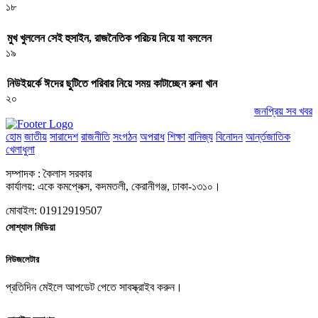
১৮
মুখ খুললেন সেই হুসাইন, রাজনৈতিক পরিচয় নিয়ে যা বললেন
১৯
নিউইয়র্কে ঈদের ছুটিতে পরিবার নিয়ে সময় কাটাচ্ছেন রুনা খান
২০
জনপ্রিয় সব খবর
হোম
জাতীয়
সারাদেশ
রাজনীতি
সংগঠন
অপরাধ
শিক্ষা
বানিজ্য
বিনোদন
আর্ন্তজাতিক
খেলাধুলা
সম্পাদক : কৈলাস সরকার
কার্যালয়: একে কমপ্লেক্স, কদমতলী, কেরানীগঞ্জ, ঢাকা-১৩১০।
মোবাইল: 01912919507
সোশ্যাল মিডিয়া
নিউজলেটার
প্রতিদিন মেইলে আপডেট পেতে সাবস্ক্রাইব করুন।