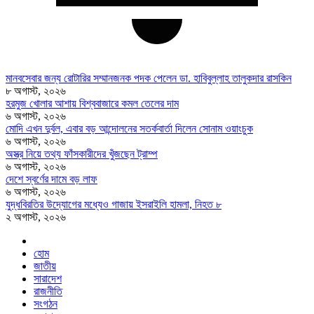
মানবসেবার জন্য রোটারির সম্মানজনক পদক পেলেন ডা. হাবিবুল্লাহ তালুকদার রাসকিন
৮ অগাস্ট, ২০২৬
হরমুজ খোলার আশায় বিশ্ববাজারে কমল তেলের দাম
৬ অগাস্ট, ২০২৬
মোদি এখন দুর্বল, এবার বড় আন্দোলনের সতর্কবার্তা দিলেন সোনাম ওয়াংচুক
৬ অগাস্ট, ২০২৬
অস্ত্র নিয়ে তথ্য ফাঁসকারীদের খুঁজছেন ট্রাম্প
৬ অগাস্ট, ২০২৬
দেশে স্বর্ণের দামে বড় লাফ
৬ অগাস্ট, ২০২৬
যুদ্ধবিরতির উদ্যোগের মধ্যেও গাজায় ইসরাইলি হামলা, নিহত ৮
২ অগাস্ট, ২০২৬
হোম
জাতীয়
সারাদেশ
রাজনীতি
সংগঠন