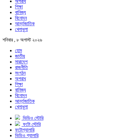
অপরাধ
শিক্ষা
বানিজ্য
বিনোদন
আর্ন্তজাতিক
খেলাধুলা
শনিবার , ৮ অগাস্ট ২০২৬
হোম
জাতীয়
সারাদেশ
রাজনীতি
সংগঠন
অপরাধ
শিক্ষা
বানিজ্য
বিনোদন
আর্ন্তজাতিক
খেলাধুলা
ভিডিও স্টোরি
ফটো স্টোরি
ফটোগ্যালারি
ভিডিও গ্যালারি