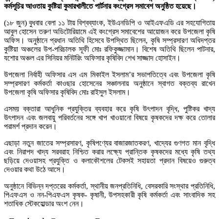
কর্মসূচির আওতায় কুষ্টিয়া কুমারখালীতে পার্টনার কংগ্রেস সমাবেশ অনুষ্ঠিত হয়েছে।
(১৮ জুন) বুধবার বেলা ১১ টায় বিশ্বব্যাংক, ইউএনডিপি ও আইএফএডি এর সহযোগিতায়
আবুল হোসেন তরুণ অডিটোরিয়ামে এই কংগ্রেস সমাবেশের আয়োজন করে উপজেলা কৃষি
অফিস। অনুষ্ঠানে প্রধান অতিথি হিসেবে উপস্থিত ছিলেন, কৃষি সম্প্রসারণ অধিদপ্তর
কুষ্টিয়া অঞ্চলের উপ-পরিচালক সূফী মোঃ রফিকুজ্জামান। বিশেষ অতিথি ছিলেন পাটনার,
যশোর অঞ্চল এর সিনিয়র মনিটরিং অফিসার কৃষিবিদ শেখ সাজ্জাদ হোসাইন।
উপজেলা নির্বাহী অফিসার এস এম মিকাইল ইসলাম’র সভাপতিত্বে এবং উপজেলা কৃষি
সম্প্রসারণ কর্মকর্তা কাওছার হোসেনের সঞ্চালনায় অনুষ্ঠানে স্বাগত বক্তব্য রাখেন
উপজেলা কৃষি অফিসার কৃষিবিদ মোঃ রাইসুল ইসলাম।
এসময় বক্তারা আধুনিক প্রযুক্তির ব্যবহার করে কৃষি উৎপাদন বৃদ্ধি, পুষ্টিকর খাদ্য
উৎপাদন এবং জলবায়ু পরিবর্তনের সঙ্গে খাপ খাওয়ানো বিষয়ে কৃষকদের দক্ষ করে তোলার
পরামর্শ প্রদান করেন।
এছাড়া নতুন জাতের সম্প্রসারণ, কৃষিপণ্যের বাজারজাতকরণ, খাদ্যের গুণগত মান বৃদ্ধি
এবং নিরাপদ খাদ্য সরবরাহ নিশ্চিত করার লক্ষ্যে প্রান্তিক কৃষকদের মধ্যে কৃষি তথ্য
ছড়িয়ে দেওয়াসহ প্রযুক্তি ও কলাকৌশলের টেকসই সহায়তা প্রদান বিষয়েও গুরুত্ব
দেওয়ার কথা উঠে আসে।
অনুষ্ঠানে বিভিন্ন দপ্তরের কর্মকর্তা, স্থানীয় জনপ্রতিনিধি, বেসরকারি সংস্থার প্রতিনিধি,
পিএফএস ও নন-পিএফএস কৃষক- কৃষানী, উপসহকারী কৃষি কর্মকর্তা এবং সাংবাদিক সহ
শতাধিক স্টেকহোল্ডার অংশ নেন।