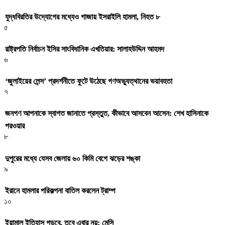
যুদ্ধবিরতির উদ্যোগের মধ্যেও গাজায় ইসরাইলি হামলা, নিহত ৮
৫
রাষ্ট্রপতি নির্বাচন ইসির সাংবিধানিক এখতিয়ার: সালাহউদ্দিন আহমদ
৬
‘জুলাইয়ের লেন্স’ প্রদর্শনীতে ফুটে উঠেছে গণঅভ্যুত্থানের ভয়াবহতা
৭
জনগণ আপনাকে স্বাগত জানাতে প্রস্তুত, কীভাবে আসবেন আসেন: শেখ হাসিনাকে
পরওয়ার
৮
দুপুরের মধ্যে যেসব জেলায় ৬০ কিমি বেগে ঝড়ের শঙ্কা
৯
ইরানে হামলার পরিকল্পনা বাতিল করলেন ট্রাম্প
১০
ইয়ামাল ইতিহাস গড়বে, তবে এবার নয়: মেসি