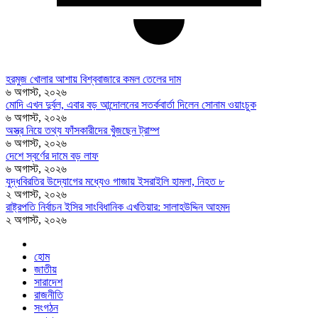
হরমুজ খোলার আশায় বিশ্ববাজারে কমল তেলের দাম
৬ অগাস্ট, ২০২৬
মোদি এখন দুর্বল, এবার বড় আন্দোলনের সতর্কবার্তা দিলেন সোনাম ওয়াংচুক
৬ অগাস্ট, ২০২৬
অস্ত্র নিয়ে তথ্য ফাঁসকারীদের খুঁজছেন ট্রাম্প
৬ অগাস্ট, ২০২৬
দেশে স্বর্ণের দামে বড় লাফ
৬ অগাস্ট, ২০২৬
যুদ্ধবিরতির উদ্যোগের মধ্যেও গাজায় ইসরাইলি হামলা, নিহত ৮
২ অগাস্ট, ২০২৬
রাষ্ট্রপতি নির্বাচন ইসির সাংবিধানিক এখতিয়ার: সালাহউদ্দিন আহমদ
২ অগাস্ট, ২০২৬
হোম
জাতীয়
সারাদেশ
রাজনীতি
সংগঠন