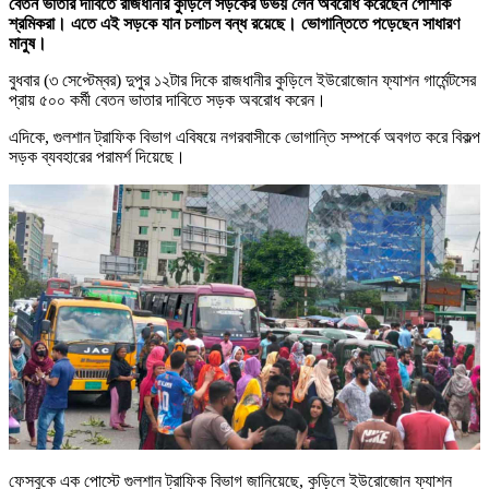
বেতন ভাতার দাবিতে রাজধানীর কুড়িলে সড়কের উভয় লেন অবরোধ করেছেন পোশাক
শ্রমিকরা। এতে এই সড়কে যান চলাচল বন্ধ রয়েছে। ভোগান্তিতে পড়েছেন সাধারণ
মানুষ।
বুধবার (৩ সেপ্টেম্বর) দুপুর ১২টার দিকে রাজধানীর কুড়িলে ইউরোজোন ফ্যাশন গার্মেন্টসের
প্রায় ৫০০ কর্মী বেতন ভাতার দাবিতে সড়ক অবরোধ করেন।
এদিকে, গুলশান ট্রাফিক বিভাগ এবিষয়ে নগরবাসীকে ভোগান্তি সম্পর্কে অবগত করে বিকল্প
সড়ক ব্যবহারের পরামর্শ দিয়েছে।
ফেসবুকে এক পোস্টে গুলশান ট্রাফিক বিভাগ জানিয়েছে, কুড়িলে ইউরোজোন ফ্যাশন