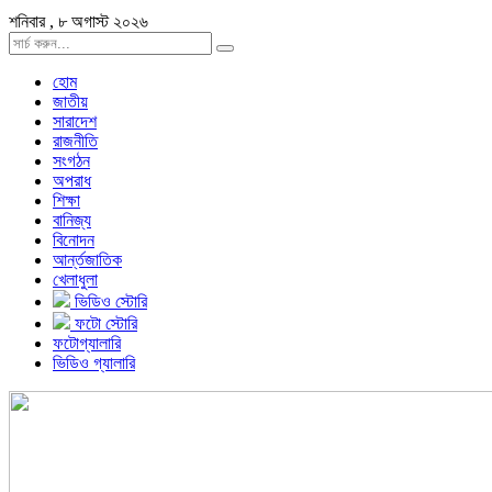
শনিবার , ৮ অগাস্ট ২০২৬
হোম
জাতীয়
সারাদেশ
রাজনীতি
সংগঠন
অপরাধ
শিক্ষা
বানিজ্য
বিনোদন
আর্ন্তজাতিক
খেলাধুলা
ভিডিও স্টোরি
ফটো স্টোরি
ফটোগ্যালারি
ভিডিও গ্যালারি