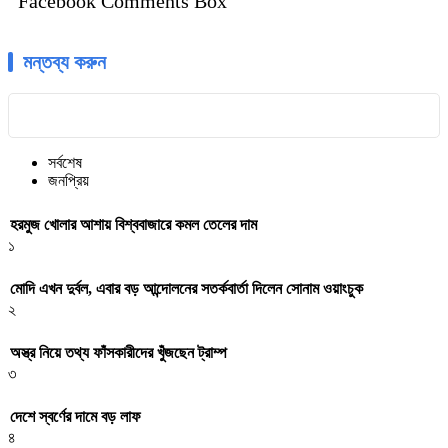
Facebook Comments Box
মন্তব্য করুন
সর্বশেষ
জনপ্রিয়
হরমুজ খোলার আশায় বিশ্ববাজারে কমল তেলের দাম
১
মোদি এখন দুর্বল, এবার বড় আন্দোলনের সতর্কবার্তা দিলেন সোনাম ওয়াংচুক
২
অস্ত্র নিয়ে তথ্য ফাঁসকারীদের খুঁজছেন ট্রাম্প
৩
দেশে স্বর্ণের দামে বড় লাফ
৪