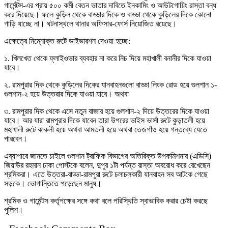
গার্মেন্টস-এর প্রায় ৫০০ কর্মী বেতন ভাতার দাবিতে ইনকামিং ও আউটগোয়িং রাস্তা বন্ধ
করে দিয়েছে। ফলে কুড়িল থেকে বাড্ডার দিকে ও বাড্ডা থেকে কুড়িলের দিকে কোনো
গাড়ি যাচ্ছে না। ঘটনাস্থলে থানার অফিসার-ফোর্স নিয়োজিত রয়েছে।
এক্ষেত্রে নিম্নোক্ত রুটে ডাইভারশন দেওয়া হচ্ছে:
১. খিলখেত থেকে ফ্লাইওভার ব্যবহার না করে নিচ দিয়ে মহাখালী বনানীর দিকে যাওয়া
যাবে।
২. রামপুরার দিক থেকে কুড়িলের দিকের যানবাহনগুলো বাড্ডা লিংক রোড হয়ে গুলশান ১-
গুলশান-২ হয়ে উত্তরার দিকে যাওয়া যাবে। অথবা
৩. রামপুরার দিক থেকে এসে নতুন বাজার হয়ে গুলশান-২ দিয়ে উত্তরের দিকে যাওয়া
যাবে। আর যারা রামপুরার দিকে যাবেন তারা উপরের ভাইস ভার্সা রুটে কুড়াতলী হয়ে
মহাখালী রুটে কাকলী হয়ে অথবা আমতলী হয়ে অথবা তেজগাঁও হয়ে গন্তব্যে যেতে
পারবেন।
এব্যাপারে জানতে চাইলে গুলশান ট্রাফিক বিভাগের অতিরিক্ত উপকমিশনার (এডিসি)
জিয়াউর রহমান ঢাকা পোস্টকে বলেন, দুপুর ১টা পর্যন্ত রাস্তা অবরোধ করে রেখেছেন
শ্রমিকরা। এতে উত্তরা-বাড্ডা-রামপুরা রুটে চলাচলকারী যানবাহন সব আটকে গেছে
সড়কে। ভোগান্তিতে পড়েছেন মানুষ।
শ্রমিক ও গার্মেন্টস কর্তৃপক্ষের সঙ্গে কথা বলে পরিস্থিতি স্বাভাবিক করার চেষ্টা করছে
পুলিশ।