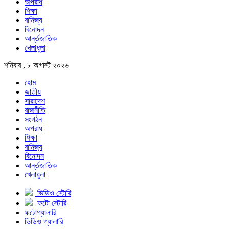
অপরাধ
শিক্ষা
বানিজ্য
বিনোদন
আর্ন্তজাতিক
খেলাধুলা
শনিবার , ৮ অগাস্ট ২০২৬
হোম
জাতীয়
সারাদেশ
রাজনীতি
সংগঠন
অপরাধ
শিক্ষা
বানিজ্য
বিনোদন
আর্ন্তজাতিক
খেলাধুলা
ভিডিও স্টোরি
ফটো স্টোরি
ফটোগ্যালারি
ভিডিও গ্যালারি