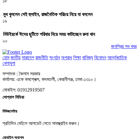
১৮
মুখ খুললেন সেই হুসাইন, রাজনৈতিক পরিচয় নিয়ে যা বললেন
১৯
নিউইয়র্কে ঈদের ছুটিতে পরিবার নিয়ে সময় কাটাচ্ছেন রুনা খান
২০
জনপ্রিয় সব খবর
হোম
জাতীয়
সারাদেশ
রাজনীতি
সংগঠন
অপরাধ
শিক্ষা
বানিজ্য
বিনোদন
আর্ন্তজাতিক
খেলাধুলা
সম্পাদক : কৈলাস সরকার
কার্যালয়: একে কমপ্লেক্স, কদমতলী, কেরানীগঞ্জ, ঢাকা-১৩১০।
মোবাইল: 01912919507
সোশ্যাল মিডিয়া
নিউজলেটার
প্রতিদিন মেইলে আপডেট পেতে সাবস্ক্রাইব করুন।
মোবাইল অ্যাপস