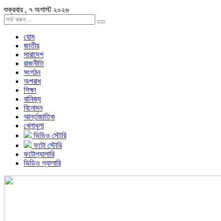
শুক্রবার , ৭ অগাস্ট ২০২৬
হোম
জাতীয়
সারাদেশ
রাজনীতি
সংগঠন
অপরাধ
শিক্ষা
বানিজ্য
বিনোদন
আর্ন্তজাতিক
খেলাধুলা
ভিডিও স্টোরি
ফটো স্টোরি
ফটোগ্যালারি
ভিডিও গ্যালারি