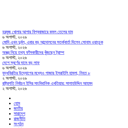
হরমুজ খোলার আশায় বিশ্ববাজারে কমল তেলের দাম
৬ অগাস্ট, ২০২৬
মোদি এখন দুর্বল, এবার বড় আন্দোলনের সতর্কবার্তা দিলেন সোনাম ওয়াংচুক
৬ অগাস্ট, ২০২৬
অস্ত্র নিয়ে তথ্য ফাঁসকারীদের খুঁজছেন ট্রাম্প
৬ অগাস্ট, ২০২৬
দেশে স্বর্ণের দামে বড় লাফ
৬ অগাস্ট, ২০২৬
যুদ্ধবিরতির উদ্যোগের মধ্যেও গাজায় ইসরাইলি হামলা, নিহত ৮
২ অগাস্ট, ২০২৬
রাষ্ট্রপতি নির্বাচন ইসির সাংবিধানিক এখতিয়ার: সালাহউদ্দিন আহমদ
২ অগাস্ট, ২০২৬
হোম
জাতীয়
সারাদেশ
রাজনীতি
সংগঠন