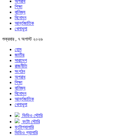
অপরাধ
শিক্ষা
বানিজ্য
বিনোদন
আর্ন্তজাতিক
খেলাধুলা
শুক্রবার , ৭ অগাস্ট ২০২৬
হোম
জাতীয়
সারাদেশ
রাজনীতি
সংগঠন
অপরাধ
শিক্ষা
বানিজ্য
বিনোদন
আর্ন্তজাতিক
খেলাধুলা
ভিডিও স্টোরি
ফটো স্টোরি
ফটোগ্যালারি
ভিডিও গ্যালারি