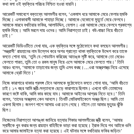
কথা বলা ওই ব্যক্তির পরিচয় নিশ্চিত হওয়া যায়নি।
আরেকটি সমাবেশে বক্তব্যে আলমগীর বলেন, ‘একমাস ধরে আমাকে মেরে ফেলার হুমকি
দিচ্ছে। এলাকাবাসী আমাকে পাহাড়া দিচ্ছে। আমাকে যেকোনো মুহূর্তে মেরে ফেলবে।
আমাকে মারবে বখতিয়ার ফকির, আলাউদ্দিন, হেলাল। এরা আমাকে মেরে ফেলবে প্রকাশ্যে
হুমকি দিছে। আমি মরলে দায় ওদের। আমি নিরাপত্তা চাই। বউ-বাচ্চা নিয়ে বাঁচতে
চাই।’
আরেকটি ভিডিওটিতে দেখা যায়, এক ব্যক্তির সঙ্গে মুঠোফোনে কথা বলছেন আলমগীর।
‘সন্ত্রাসী’ রায়হানের নাম উল্লেখ করে অপর প্রান্তে থাকা ব্যক্তিকে উদ্দেশ করে তাকে
বলতে শোনা যায়, ‘তুমি যে শোডাউন করিয়েছ আতঙ্ক সৃষ্টি করে, আমাকে তো মেরেও
ফেলতে পারত, তুমি তো ও রকম মানুষ নিয়ে এসে আমাকে মেরে ফেলতে পার।’ তিনি
আরও বলেন, ‘আমাকে তাড়ানোর জন্য তুমি এসব করছ।…ওরা অস্ত্রশস্ত্র নিয়ে এসেছে
আমাকে থ্রেট দিতে।’
নিজে কারাগারে থাকার প্রসঙ্গ টেনে আলমকে মুঠোফোনে বলতে শোনা যায়, ‘আমি বাঁচতে
চাই। ১৭ বছর আমি স্ত্রী-সন্তানকে ছেড়ে কারাগারে ছিলাম। এখনো যদি তোমাদের
কারণে কষ্টে থাকি, আমি কার কাছে যাব। আমাকে আইনের আশ্রয় নিতে হবে।’ তিনি
বলেন, ‘তাদের অস্ত্রসহ কেন আনলে। তিনটি মোটরসাইকেলে অস্ত্র ছিল। আমি তো
একলা ছিলাম। জনগণ পাশে আসায় ওরা চলে গেছে। নইলে তো আমার মৃত্যুর ঝুঁকি
ছিল।
নিজেদের নিরাপত্তা আশঙ্কা জানিয়ে হত্যার শিকার আলমগীরের স্ত্রী বলেন, ‘আমার
স্বামীকে খুন করার জন্য রায়হান বাহিনীকে ভাড়া করা হয়েছে। ট্রাক দিয়ে পথ আটকে গুলি
করে আমার জামাইকে হত্যা করা হয়েছে। এই ঘটনার সঙ্গে বখতিয়ার ফকির জড়িত৷’