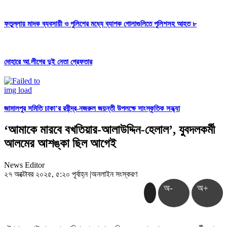
ফতুল্লায় মাদক ব্যবসায়ী ও পুলিশের মধ্যে ব্যাপক গোলাগুলিতে পুলিশসহ আহত ৮
দোহারে আ.লীগের দুই নেতা গ্রেফতার
জামালপুর সমিতি ঢাকা’র রবীন্দ্র-নজরুল জয়ন্তী উপলক্ষে সাংস্কৃতিক সন্ধ্যা
‘আমাকে মারবে বখতিয়ার-আলাউদ্দিন-হেলাল’, যুবদলকর্মী
আলমের আশঙ্কা ছিল আগেই
News Editor
২৭ অক্টোবর ২০২৫, ৫:২০ পূর্বাহ্ন
|
অনলাইন সংস্করণ
অ-
অ+