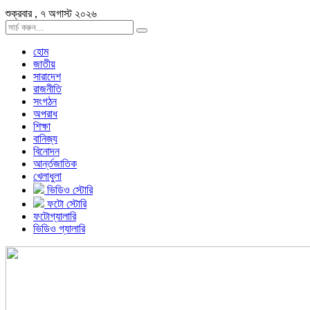
শুক্রবার , ৭ অগাস্ট ২০২৬
হোম
জাতীয়
সারাদেশ
রাজনীতি
সংগঠন
অপরাধ
শিক্ষা
বানিজ্য
বিনোদন
আর্ন্তজাতিক
খেলাধুলা
ভিডিও স্টোরি
ফটো স্টোরি
ফটোগ্যালারি
ভিডিও গ্যালারি