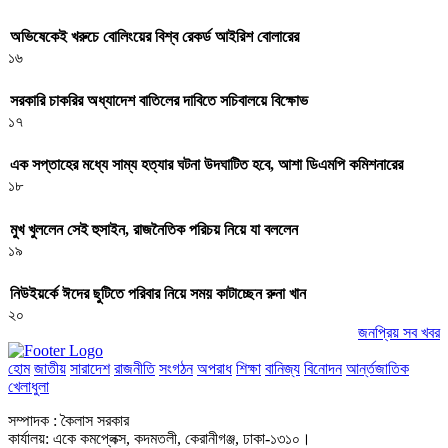
অভিষেকেই খরুচে বোলিংয়ের বিশ্ব রেকর্ড আইরিশ বোলারের
১৬
সরকারি চাকরির অধ্যাদেশ বাতিলের দাবিতে সচিবালয়ে বিক্ষোভ
১৭
এক সপ্তাহের মধ্যে সাম্য হত্যার ঘটনা উদঘাটিত হবে, আশা ডিএমপি কমিশনারের
১৮
মুখ খুললেন সেই হুসাইন, রাজনৈতিক পরিচয় নিয়ে যা বললেন
১৯
নিউইয়র্কে ঈদের ছুটিতে পরিবার নিয়ে সময় কাটাচ্ছেন রুনা খান
২০
জনপ্রিয় সব খবর
হোম
জাতীয়
সারাদেশ
রাজনীতি
সংগঠন
অপরাধ
শিক্ষা
বানিজ্য
বিনোদন
আর্ন্তজাতিক
খেলাধুলা
সম্পাদক : কৈলাস সরকার
কার্যালয়: একে কমপ্লেক্স, কদমতলী, কেরানীগঞ্জ, ঢাকা-১৩১০।