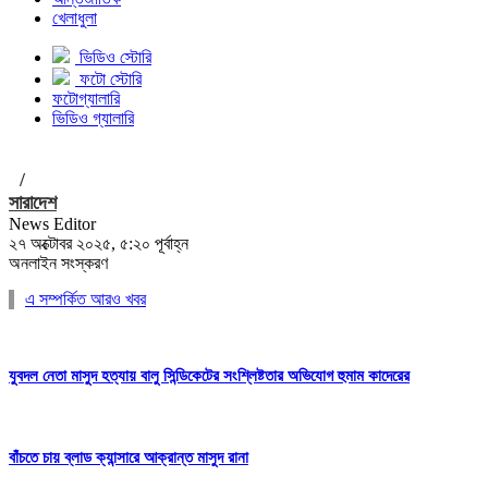
খেলাধুলা
ভিডিও স্টোরি
ফটো স্টোরি
ফটোগ্যালারি
ভিডিও গ্যালারি
/
সারাদেশ
News Editor
২৭ অক্টোবর ২০২৫, ৫:২০ পূর্বাহ্ন
অনলাইন সংস্করণ
এ সম্পর্কিত আরও খবর
যুবদল নেতা মাসুদ হত্যায় বালু সিন্ডিকেটের সংশ্লিষ্টতার অভিযোগ হুমাম কাদেরের
বাঁচতে চায় ব্লাড ক্যান্সারে আক্রান্ত মাসুদ রানা