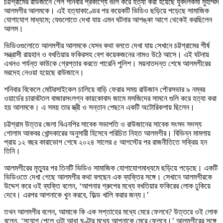
চট্টগ্রামের রাউজানে গেল শনিবার প্রকাশ্যে গুলি করে হত্যা করা হয়েছে যুবদলকর্মী মুহাম্মদ
আলমগীর আলমকে। এই হত্যাকাণ্ডের পর কয়েকটি ভিডিও ছড়িয়ে পড়েছে সামাজিক
যোগাযোগ মাধ্যমে; যেগুলোতে দেখা যায় এমন ঘটনার আশঙ্কা আগে থেকেই করছিলেন
আলম।
ভিডিওগুলোতে আলমগীর আলমকে যেসব কথা বলতে দেখা যায় সেখানে চট্টগ্রামের শীর্ষ
সন্ত্রাসী রায়হান ও বখতিয়ার ফকিরসহ বেশ কয়েকজনের নামও উঠে আসে। এই ঘটনায়
এখনও পর্যন্ত কাউকে গ্রেপ্তার করতে পারেনি পুলিশ। ময়নাতদন্ত শেষে আলমগীরের
মরদেহ নেওয়া হয়েছে রাউজানে।
শনিবার বিকেলে মোটরসাইকেল চালিয়ে বাড়ি ফেরার সময় রাউজান পৌরসভার ৯ নম্বর
ওয়ার্ডের চারাবটতল বাজারসংলগ্ন কায়কোবাদ জামে মসজিদের সামনে গুলি করে হত্যা করা
হয় আলমকে। এ সময় তার স্ত্রী ও সন্তান পেছনে একটি অটোরিকশায় ছিলেন।
চট্টগ্রাম উত্তর জেলা বিএনপির সাবেক সভাপতি ও রাউজানের সাবেক সংসদ সদস্য
গোলাম আকবর খোন্দকারের অনুসারী হিসেবে পরিচিত নিহত আলমগীর। বিভিন্ন মামলায়
প্রায় ১২ বছর কারাভোগ শেষে ২০২৪ সালের ৫ আগস্টের পর রাজনীতিতে সক্রিয় হন
তিনি।
আলমগীরের মৃত্যুর পর তিনটি ভিডিও সামাজিক যোগাযোগমাধ্যমে ছড়িয়ে পড়েছে। একটি
ভিডিওতে দেখা গেছে আলমগীর কথা বলছেন এক ব্যক্তির সঙ্গে। সেখানে আলমগীরকে
উদ্দেশ করে ওই ব্যক্তি বলেন, ‘আপনার গ্রুপের মধ্যে বখতিয়ার ফকিরের লোক ঢুকিয়ে
দেবে। এরপর আপনাকে খুন করবে, ফিল্ড খালি করার জন্য।’
তখন আলমগীর বলেন, আমাকে কি এক সপ্তাহের মধ্যে মেরে ফেলবে? উত্তরে ওই লোক
বলেন, ‘সুযোগ পেলে ওটা আধা ঘণ্টার মধ্যে আপনাকে মেরে ফেলবে।’ আলমগীরের সঙ্গে