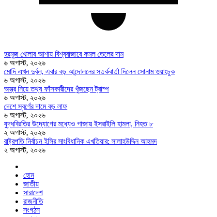
হরমুজ খোলার আশায় বিশ্ববাজারে কমল তেলের দাম
৬ অগাস্ট, ২০২৬
মোদি এখন দুর্বল, এবার বড় আন্দোলনের সতর্কবার্তা দিলেন সোনাম ওয়াংচুক
৬ অগাস্ট, ২০২৬
অস্ত্র নিয়ে তথ্য ফাঁসকারীদের খুঁজছেন ট্রাম্প
৬ অগাস্ট, ২০২৬
দেশে স্বর্ণের দামে বড় লাফ
৬ অগাস্ট, ২০২৬
যুদ্ধবিরতির উদ্যোগের মধ্যেও গাজায় ইসরাইলি হামলা, নিহত ৮
২ অগাস্ট, ২০২৬
রাষ্ট্রপতি নির্বাচন ইসির সাংবিধানিক এখতিয়ার: সালাহউদ্দিন আহমদ
২ অগাস্ট, ২০২৬
হোম
জাতীয়
সারাদেশ
রাজনীতি
সংগঠন