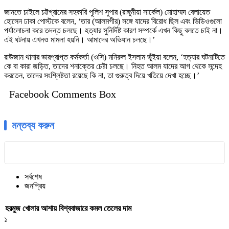
জানতে চাইলে চট্টগ্রামের সহকারি পুলিশ সুপার (রাঙ্গুনীয়া সার্কেল) মোহাম্মদ বেলায়েত
হোসেন ঢাকা পোস্টকে বলেন, ‘তার (আলমগীর) সঙ্গে যাদের বিরোধ ছিল এবং ভিডিওগুলো
পর্যালোচনা করে তদন্ত চলছে। হত্যার সুনির্দিষ্ট কারণ সম্পর্কে এখন কিছু বলতে চাই না।
এই ঘটনায় এখনও মামলা হয়নি। আমাদের অভিযান চলছে।’
রাউজান থানার ভারপ্রাপ্ত কর্মকর্তা (ওসি) মনিরুল ইসলাম ভূঁইয়া বলেন, ‘হত্যার ঘটনাটিতে
কে বা কারা জড়িত, তাদের শনাক্তের চেষ্টা চলছে। নিহত আলম যাদের আগ থেকে সন্দেহ
করতেন, তাদের সংশ্লিষ্টতা রয়েছে কি না, তা গুরুত্ব দিয়ে খতিয়ে দেখা হচ্ছে।’
Facebook Comments Box
মন্তব্য করুন
সর্বশেষ
জনপ্রিয়
হরমুজ খোলার আশায় বিশ্ববাজারে কমল তেলের দাম
১