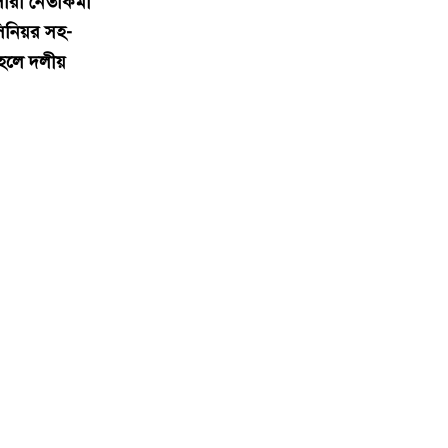
ারী নেতাকর্মী
বেগে ঝড়ের শঙ্কা
িনিয়র সহ-
১০
ইরানে হামলার পরিকল্পনা বাতিল
 হলে দলীয়
করলেন ট্রাম্প
১১
ইয়ামাল ইতিহাস গড়বে, তবে এবার
নয়: মেসি
১২
দাবানলের ধোঁয়ায় ঢেকেছে নিউজার্সির
আকাশ, বিশ্বকাপের ফাইনাল নিয়ে উদ্বেগ
১৩
ফিফার বাড়তি সুবিধা পাওয়া নিয়ে যা
বললেন মেসি
১৪
শিক্ষার্থীদের প্রতিবছর একটি করে গাছ
লাগানোর আহ্বান প্রধানমন্ত্রীর