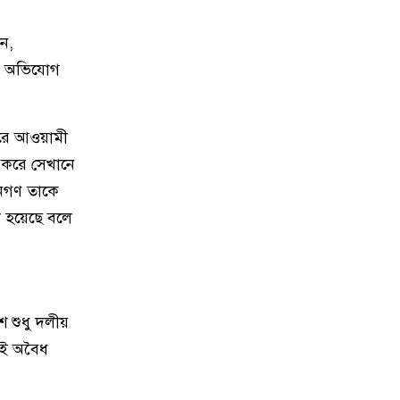
১৫
কাতারের সাবেক আমিরের মৃত্যুতে
রাষ্ট্রীয় শোক আজ, জাতীয় পতাকা
ন,
অর্ধনমিত রাখার নির্দেশ
না অভিযোগ
১৬
ফাইনালে আর্জেন্টিনা না ইংল্যান্ডকে
চান, জানালেন স্পেন কোচ
ধরে আওয়ামী
ট করে সেখানে
১৭
কোন ভুলে হেরেছে ফ্রান্স, জানালেন
এমবাপ্পে
জনগণ তাকে
া হয়েছে বলে
১৮
দেশে আরও কমল স্বর্ণের দাম
১৯
ইংল্যান্ড ম্যাচে ‘অপয়া’ জার্সি পরতে
 শুধু দলীয়
চায় আর্জেন্টিনা, নেপথ্যে যে ২ কারণ
এই অবৈধ
২০
ইসরাইল সফরে যাচ্ছেন মার্কিন
প্রতিরক্ষামন্ত্রী