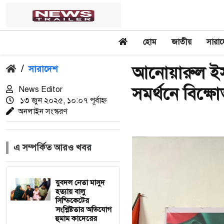
হোম
জাতীয়
সারা
আনোয়ারুল ইসলা
/
সারাদেশ
সমর্থনে বিক্ষ
News Editor
১৩ জুন ২০২৫, ১০:০৭ পূর্বাহ্ন
অনলাইন সংস্করণ
এ সম্পর্কিত আরও খবর
যুবদল নেতা মাসুদ
হত্যায় বালু
সিন্ডিকেটের
সংশ্লিষ্টতার অভিযোগ
হুমাম কাদেরের