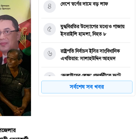
৪
দেশে স্বর্ণের দামে বড় লাফ
৫
যুদ্ধবিরতির উদ্যোগের মধ্যেও গাজায়
ইসরাইলি হামলা, নিহত ৮
৬
রাষ্ট্রপতি নির্বাচন ইসির সাংবিধানিক
এখতিয়ার: সালাহউদ্দিন আহমদ
৭
‘জুলাইয়ের লেন্স’ প্রদর্শনীতে ফুটে
উঠেছে গণঅভ্যুত্থানের ভয়াবহতা
সর্বশেষ সব খবর
৮
জনগণ আপনাকে স্বাগত জানাতে প্রস্তুত,
কীভাবে আসবেন আসেন: শেখ
হাসিনাকে পরওয়ার
উপজেলার
৯
দুপুরের মধ্যে যেসব জেলায় ৬০ কিমি