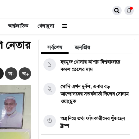
আর্ন্তজাতিক
খেলাধুলা
ি নেতার
সর্বশেষ
জনপ্রিয়
১
হরমুজ খোলার আশায় বিশ্ববাজারে
কমল তেলের দাম
অ-
অ+
২
মোদি এখন দুর্বল, এবার বড়
আন্দোলনের সতর্কবার্তা দিলেন সোনাম
ওয়াংচুক
৩
অস্ত্র নিয়ে তথ্য ফাঁসকারীদের খুঁজছেন
ট্রাম্প