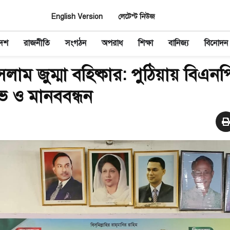
English Version
লেটেস্ট নিউজ
দেশ
রাজনীতি
সংগঠন
অপরাধ
শিক্ষা
বানিজ্য
বিনোদন
ম জুম্মা বহিষ্কার: পুঠিয়ায় বিএনপ
োভ ও মানববন্ধন