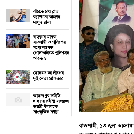
বাঁচতে চায় ব্লাড
ক্যান্সারে আক্রান্ত
মাসুদ রানা
ফতুল্লায় মাদক
ব্যবসায়ী ও পুলিশের
মধ্যে ব্যাপক
গোলাগুলিতে পুলিশসহ
আহত ৮
দোহারে আ.লীগের
দুই নেতা গ্রেফতার
জামালপুর সমিতি
ঢাকা’র রবীন্দ্র-নজরুল
জয়ন্তী উপলক্ষে
সাংস্কৃতিক সন্ধ্যা
রাজশাহী, ১৩ জুন: আনোয়ারুল