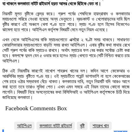
যা থাকলে কলকাতা নাইট রাইডার্স হয়ত আসর থেকে ছিটকে যেত না।
নিয়মটি মূলত বৃষ্টিকে কেন্দ্র করে। গ্রুপ পর্বের শেষদিকে হায়দ্রাবাদ ও কলকাতার
ম্যাচগুলো সরিয়ে নেওয়া হয়েছে অন্য ভেন্যুতে। ব্রডকাস্ট ও খেলোয়াড়দের দাবি ছিল
বৃষ্টির কারণে এই অঞ্চলে খেলা পণ্ড হতে পারে। ম্যাচ পণ্ড হলে হিসেব নিকেশেও
ঝামেলা হতে পারে। আইপিএল কর্তৃপক্ষ বিষয়টি মেনে নতুন নিয়ম এনেছে।
এখন থেকে আইপিএলের বাকি ম্যাচগুলোতে এক্সট্রা ২ ঘণ্টা সময় থাকবে। সাধারণত
কোয়ালিফায়ার ম্যাচগুলোতে বাড়তি সময় রাখত আইপিএল। এবার বৃষ্টির কথা মাথায় রেখে
সেটি গ্রুপ পর্বের বাকি ম্যাচেও রাখবে। অর্থাৎ ম্যাচের ফল বের করার সর্বোচ্চ চেষ্টা করা
হবে। কমপক্ষে দুদল যেন ৫ ওভার করে হলেও ম্যাচ খেলতে পারে সেটি নিশ্চিত করতে চায়
আইপিএল।
ঠিক এই নিয়মটির কারণেই নাখোশ শাহরুখ খানের দল। কদিন আগে কেকেআর ও
আরসিবির ম্যাচ বৃষ্টিতে পণ্ড হয়। ওই ম্যাচটিতে পয়েন্ট ভাগাভাগি না হলে কেকেআরের
শেষ চারে ওঠার সম্ভাবনা বেঁচে থাকত। কলকাতার দাবি, নতুন নিয়মটি যদি আরও আগে
করা হতো তবে তারাও সুবিধা পেত। এখন এমন সময়ে এই নিয়ম তাদের কোনো কাজে
লাগেনি। বিষয়টি নিয়ে অসন্তোষের কথা বিসিসিআই ও আইপিএল কর্তৃপক্ষকে চিঠি দিয়ে
জানিয়েছে কলকাতা।
Facebook Comments Box
আইপিএল
কলকাতা নাইট রাইডার্স
বৃষ্টি
শাহরুখ খান