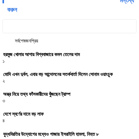
মন্তব্য
করুন
সর্বশেষ
জনপ্রিয়
হরমুজ খোলার আশায় বিশ্ববাজারে কমল তেলের দাম
১
মোদি এখন দুর্বল, এবার বড় আন্দোলনের সতর্কবার্তা দিলেন সোনাম ওয়াংচুক
২
অস্ত্র নিয়ে তথ্য ফাঁসকারীদের খুঁজছেন ট্রাম্প
৩
দেশে স্বর্ণের দামে বড় লাফ
৪
যুদ্ধবিরতির উদ্যোগের মধ্যেও গাজায় ইসরাইলি হামলা, নিহত ৮