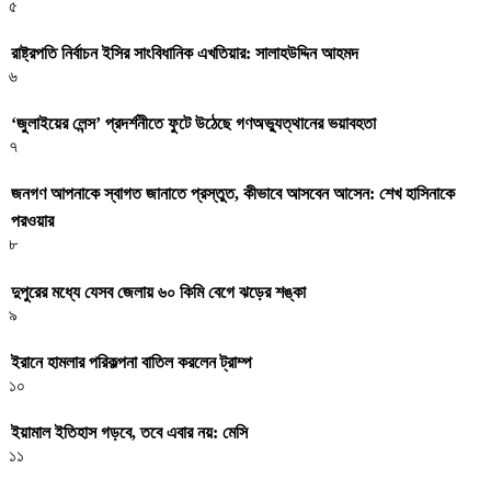
৫
রাষ্ট্রপতি নির্বাচন ইসির সাংবিধানিক এখতিয়ার: সালাহউদ্দিন আহমদ
৬
‘জুলাইয়ের লেন্স’ প্রদর্শনীতে ফুটে উঠেছে গণঅভ্যুত্থানের ভয়াবহতা
৭
জনগণ আপনাকে স্বাগত জানাতে প্রস্তুত, কীভাবে আসবেন আসেন: শেখ হাসিনাকে
পরওয়ার
৮
দুপুরের মধ্যে যেসব জেলায় ৬০ কিমি বেগে ঝড়ের শঙ্কা
৯
ইরানে হামলার পরিকল্পনা বাতিল করলেন ট্রাম্প
১০
ইয়ামাল ইতিহাস গড়বে, তবে এবার নয়: মেসি
১১