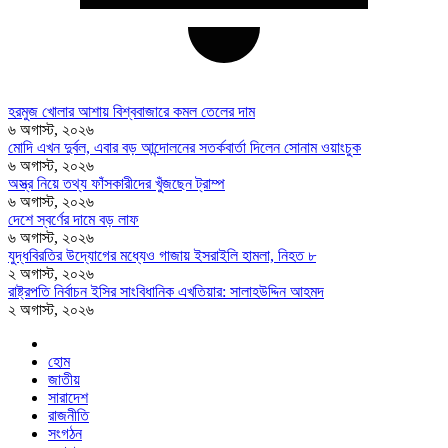
হরমুজ খোলার আশায় বিশ্ববাজারে কমল তেলের দাম
৬ অগাস্ট, ২০২৬
মোদি এখন দুর্বল, এবার বড় আন্দোলনের সতর্কবার্তা দিলেন সোনাম ওয়াংচুক
৬ অগাস্ট, ২০২৬
অস্ত্র নিয়ে তথ্য ফাঁসকারীদের খুঁজছেন ট্রাম্প
৬ অগাস্ট, ২০২৬
দেশে স্বর্ণের দামে বড় লাফ
৬ অগাস্ট, ২০২৬
যুদ্ধবিরতির উদ্যোগের মধ্যেও গাজায় ইসরাইলি হামলা, নিহত ৮
২ অগাস্ট, ২০২৬
রাষ্ট্রপতি নির্বাচন ইসির সাংবিধানিক এখতিয়ার: সালাহউদ্দিন আহমদ
২ অগাস্ট, ২০২৬
হোম
জাতীয়
সারাদেশ
রাজনীতি
সংগঠন