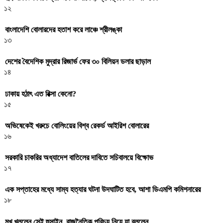
১২
বাংলাদেশি বোলারদের হতাশ করে লাঞ্চে শ্রীলঙ্কা
১৩
দেশের বৈদেশিক মুদ্রার রিজার্ভ ফের ৩০ বিলিয়ন ডলার ছাড়াল
১৪
ঢাকায় হঠাৎ এত রিক্সা কেনো?
১৫
অভিষেকেই খরুচে বোলিংয়ের বিশ্ব রেকর্ড আইরিশ বোলারের
১৬
সরকারি চাকরির অধ্যাদেশ বাতিলের দাবিতে সচিবালয়ে বিক্ষোভ
১৭
এক সপ্তাহের মধ্যে সাম্য হত্যার ঘটনা উদঘাটিত হবে, আশা ডিএমপি কমিশনারের
১৮
মুখ খুললেন সেই হুসাইন, রাজনৈতিক পরিচয় নিয়ে যা বললেন