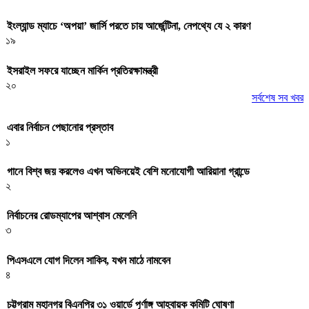
ইংল্যান্ড ম্যাচে ‘অপয়া’ জার্সি পরতে চায় আর্জেন্টিনা, নেপথ্যে যে ২ কারণ
১৯
ইসরাইল সফরে যাচ্ছেন মার্কিন প্রতিরক্ষামন্ত্রী
২০
সর্বশেষ সব খবর
এবার নির্বাচন পেছানোর প্রস্তাব
১
গানে বিশ্ব জয় করলেও এখন অভিনয়েই বেশি মনোযোগী আরিয়ানা গ্রান্ডে
২
নির্বাচনের রোডম্যাপের আশ্বাস মেলেনি
৩
পিএসএলে যোগ দিলেন সাকিব, যখন মাঠে নামবেন
৪
চট্টগ্রাম মহানগর বিএনপির ৩১ ওয়ার্ডে পূর্ণাঙ্গ আহ্বায়ক কমিটি ঘোষণা