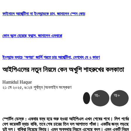
ফাইনালে আর্জেন্টিনা না ইংল্যান্ডকে চান, জানালেন স্পেন কোচ
কোন ভুলে হেরেছে ফ্রান্স, জানালেন এমবাপ্পে
ইংল্যান্ড ম্যাচে ‘অপয়া’ জার্সি পরতে চায় আর্জেন্টিনা, নেপথ্যে যে ২ কারণ
আইপিএলের নতুন নিয়মে কেন অখুশি শাহরুখের কলকাতা
Hamidul Haque
২১ মে ২০২৫, ৬:২৪ পূর্বাহ্ন
|
অনলাইন সংস্করণ
অ-
অ+
স্পোর্টস ডেস্ক : একবার বন্ধ হয়ে শুরু হওয়া আইপিএল এখন শেষের পথে। লিগ পর্বের
বেশ কয়েকটি ম্যাচ বাকি, তবে শেষ চারের তিন দল আপাতত পাঁকা। একটির জন্য লড়ছে
দুই দল। বাকিরা নিয়েছে বিদায়। এমন অবস্থায় নিয়মে এসেছে বদল। এমন একটি নিয়ম