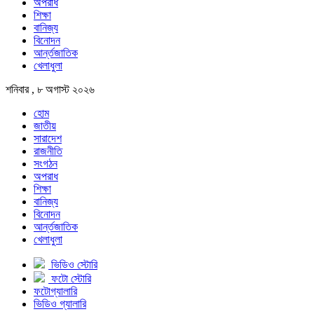
অপরাধ
শিক্ষা
বানিজ্য
বিনোদন
আর্ন্তজাতিক
খেলাধুলা
শনিবার , ৮ অগাস্ট ২০২৬
হোম
জাতীয়
সারাদেশ
রাজনীতি
সংগঠন
অপরাধ
শিক্ষা
বানিজ্য
বিনোদন
আর্ন্তজাতিক
খেলাধুলা
ভিডিও স্টোরি
ফটো স্টোরি
ফটোগ্যালারি
ভিডিও গ্যালারি