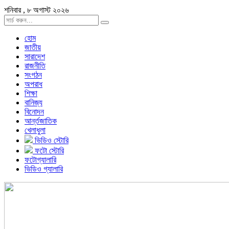
শনিবার , ৮ অগাস্ট ২০২৬
হোম
জাতীয়
সারাদেশ
রাজনীতি
সংগঠন
অপরাধ
শিক্ষা
বানিজ্য
বিনোদন
আর্ন্তজাতিক
খেলাধুলা
ভিডিও স্টোরি
ফটো স্টোরি
ফটোগ্যালারি
ভিডিও গ্যালারি