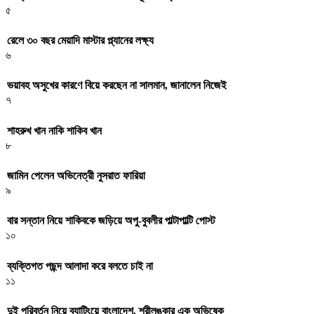
৫
রেলে ৩০ বছর মেয়াদি মাস্টার প্ল্যানের লক্ষ্য
৬
ভয়াবহ অসুখের কারণে বিয়ে করছেন না সালমান, জানালেন নিজেই
৭
শাহরুখ খান নাকি শাকিব খান
৮
জামিন পেলেন অভিনেত্রী নুসরাত ফারিয়া
৯
বার সন্তান নিয়ে শাকিবকে জড়িয়ে অপু-বুবলীর পাল্টাপাল্টি পোস্ট
১০
ব্যক্তিগত পছন্দ আলাদা করে বলতে চাই না
১১
দুই পরিবর্তন নিয়ে ব্যাটিংয়ে বাংলাদেশ, শ্রীলঙ্কার এক অভিষেক