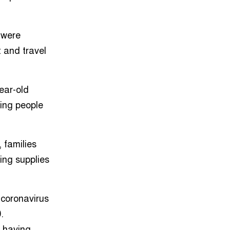
১৫
কাতারের সাবেক আমিরের মৃত্যুতে
রাষ্ট্রীয় শোক আজ, জাতীয় পতাকা
অর্ধনমিত রাখার নির্দেশ
 were
 and travel
১৬
ফাইনালে আর্জেন্টিনা না ইংল্যান্ডকে
চান, জানালেন স্পেন কোচ
year-old
১৭
কোন ভুলে হেরেছে ফ্রান্স, জানালেন
ing people
এমবাপ্পে
১৮
দেশে আরও কমল স্বর্ণের দাম
 families
ing supplies
১৯
ইংল্যান্ড ম্যাচে ‘অপয়া’ জার্সি পরতে
চায় আর্জেন্টিনা, নেপথ্যে যে ২ কারণ
 coronavirus
.
২০
ইসরাইল সফরে যাচ্ছেন মার্কিন
প্রতিরক্ষামন্ত্রী
f having