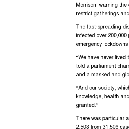
Morrison, warning the c
restrict gatherings an
The fast-spreading di
infected over 200,000 
emergency lockdowns a
“We have never lived t
told a parliament cha
and a masked and glo
“And our society, whic
knowledge, health and l
granted.”
There was particular a
2,503 from 31,506 case