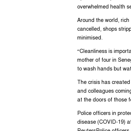
overwhelmed health se
Around the world, rich
cancelled, shops strip
minimised.
“Cleanliness is importa
mother of four in Sen
to wash hands but wate
The crisis has created 
and colleagues coming 
at the doors of those f
Police officers in prot
disease (COVID-19) at 
ReutersPolice officers