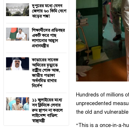
দুপুরের মধ্যে যেসব
জেলায় ৬০ কিমি বেগে
ঝড়ের শঙ্কা
শিক্ষার্থীদের প্রতিবছর
একটি করে গাছ
লাগানোর আহ্বান
প্রধানমন্ত্রীর
কাতারের সাবেক
আমিরের মৃত্যুতে
রাষ্ট্রীয় শোক আজ,
জাতীয় পতাকা
অর্ধনমিত রাখার
নির্দেশ
Hundreds of millions 
১১ জুলাইয়ের মধ্যে
unprecedented measures
সব ক্লিনিকে লেবার
রুম স্থাপন না করলে
the old and vulnerable
লাইসেন্স বাতিল:
স্বাস্থ্যমন্ত্রী
“This is a once-in-a-h