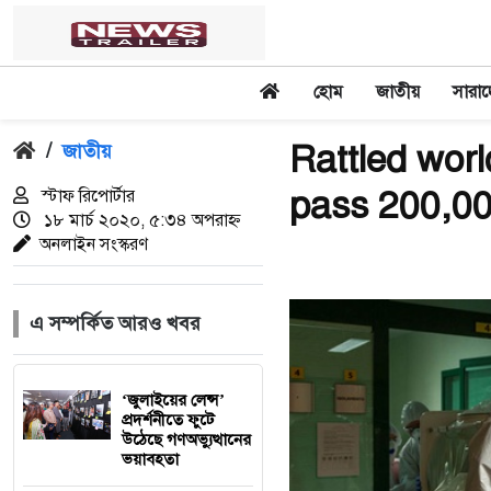
হোম
জাতীয়
সারা
Rattled worl
/
জাতীয়
pass 200,0
স্টাফ রিপোর্টার
১৮ মার্চ ২০২০, ৫:৩৪ অপরাহ্ন
অনলাইন সংস্করণ
এ সম্পর্কিত আরও খবর
‘জুলাইয়ের লেন্স’
প্রদর্শনীতে ফুটে
উঠেছে গণঅভ্যুত্থানের
ভয়াবহতা