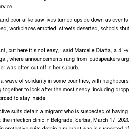
rvice.
 and poor alike saw lives turned upside down as events
ped, workplaces emptied, streets deserted, schools shut
nt, but here it’s not easy,” said Marcelle Diatta, a 41-
egal, where announcements rang from loudspeakers urg
r was often cut off in her suburb.
a wave of solidarity in some countries, with neighbours,
together to look after the most needy, including dropp
orced to stay inside.
ective suits detain a migrant who is suspected of having
the infection clinic in Belgrade, Serbia, March 17, 2020
 in protective suits detain a migrant who is suspected o