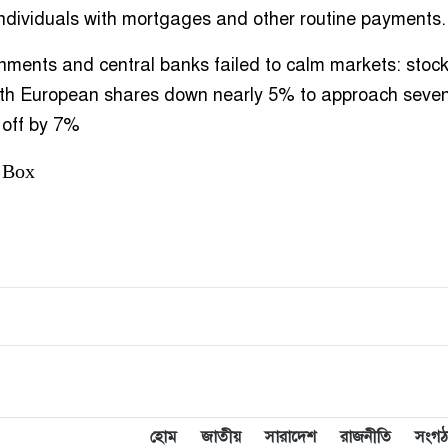
individuals with mortgages and other routine payments.
ments and central banks failed to calm markets: stock
with European shares down nearly 5% to approach seve
 off by 7%
 Box
হোম
জাতীয়
সারাদেশ
রাজনীতি
সংগঠ