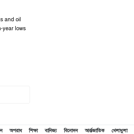
s and oil
n-year lows
ন
অপরাধ
শিক্ষা
বানিজ্য
বিনোদন
আর্ন্তজাতিক
খেলাধুলা