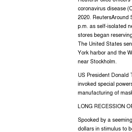
coronavirus disease (C
2020. ReutersAround S
p.m. as self-isolated n
stores began reserving
The United States sent
York harbor and the We
near Stockholm.
US President Donald 
invoked special power
manufacturing of mask
LONG RECESSION O
Spooked by a seemingly
dollars in stimulus to 