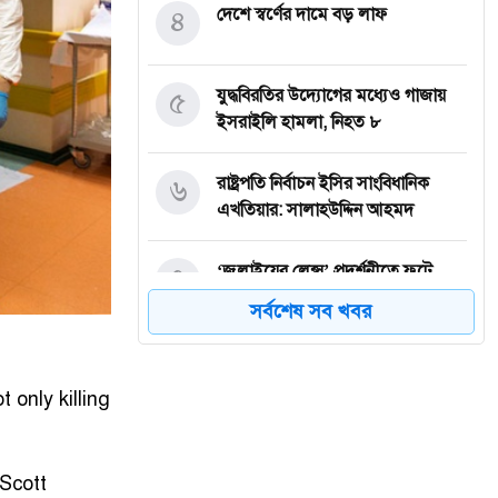
৪
দেশে স্বর্ণের দামে বড় লাফ
৫
যুদ্ধবিরতির উদ্যোগের মধ্যেও গাজায়
ইসরাইলি হামলা, নিহত ৮
৬
রাষ্ট্রপতি নির্বাচন ইসির সাংবিধানিক
এখতিয়ার: সালাহউদ্দিন আহমদ
৭
‘জুলাইয়ের লেন্স’ প্রদর্শনীতে ফুটে
উঠেছে গণঅভ্যুত্থানের ভয়াবহতা
সর্বশেষ সব খবর
৮
জনগণ আপনাকে স্বাগত জানাতে প্রস্তুত,
কীভাবে আসবেন আসেন: শেখ
 only killing
হাসিনাকে পরওয়ার
৯
দুপুরের মধ্যে যেসব জেলায় ৬০ কিমি
 Scott