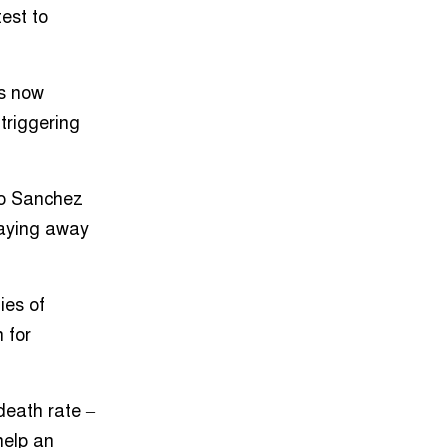
বেগে ঝড়ের শঙ্কা
est to
১০
ইরানে হামলার পরিকল্পনা বাতিল
করলেন ট্রাম্প
as now
triggering
১১
ইয়ামাল ইতিহাস গড়বে, তবে এবার
নয়: মেসি
ro Sanchez
১২
দাবানলের ধোঁয়ায় ঢেকেছে নিউজার্সির
taying away
আকাশ, বিশ্বকাপের ফাইনাল নিয়ে উদ্বেগ
১৩
ফিফার বাড়তি সুবিধা পাওয়া নিয়ে যা
ies of
বললেন মেসি
 for
১৪
শিক্ষার্থীদের প্রতিবছর একটি করে গাছ
লাগানোর আহ্বান প্রধানমন্ত্রীর
death rate –
help an