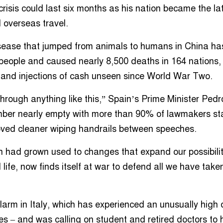
risis could last six months as his nation became the lat
d overseas travel.
sease that jumped from animals to humans in China h
people and caused nearly 8,500 deaths in 164 nations, 
nd injections of cash unseen since World War Two.
hrough anything like this,” Spain’s Prime Minister Ped
mber nearly empty with more than 90% of lawmakers s
ved cleaner wiping handrails between speeches.
h had grown used to changes that expand our possibilit
ife, now finds itself at war to defend all we have taken
larm in Italy, which has experienced an unusually high 
s – and was calling on student and retired doctors to 