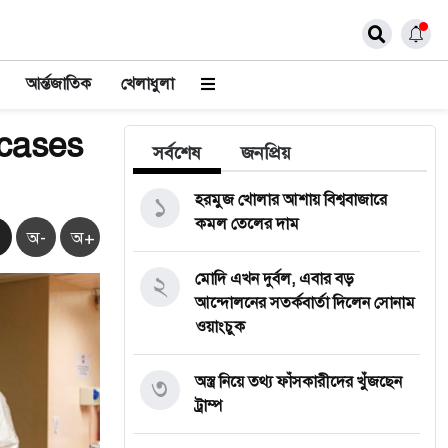
আর্ন্তজাতিক
খেলাধুলা
 cases
সর্বশেষ
জনপ্রিয়
১
হরমুজ খোলার আশায় বিশ্ববাজারে
কমল তেলের দাম
অ-
অ+
২
মোদি এখন দুর্বল, এবার বড়
আন্দোলনের সতর্কবার্তা দিলেন সোনাম
ওয়াংচুক
৩
অস্ত্র নিয়ে তথ্য ফাঁসকারীদের খুঁজছেন
ট্রাম্প