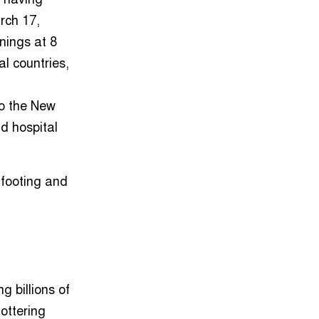
rch 17,
nings at 8
al countries,
to the New
ld hospital
footing and
d
g billions of
tottering