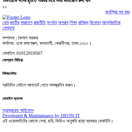
নিউইয়র্কে ঈদের ছুটিতে পরিবার নিয়ে সময় কাটাচ্ছেন রুনা খান
২০
জনপ্রিয় সব খবর
হোম
জাতীয়
সারাদেশ
রাজনীতি
সংগঠন
অপরাধ
শিক্ষা
বানিজ্য
বিনোদন
আর্ন্তজাতিক
খেলাধুলা
সম্পাদক : কৈলাস সরকার
কার্যালয়: একে কমপ্লেক্স, কদমতলী, কেরানীগঞ্জ, ঢাকা-১৩১০।
মোবাইল: 01912919507
সোশ্যাল মিডিয়া
নিউজলেটার
প্রতিদিন মেইলে আপডেট পেতে সাবস্ক্রাইব করুন।
মোবাইল অ্যাপস
অ্যান্ড্রয়েড
আইফোন
Developed & Maintainance by DEON IT
এই ওয়েবসাইটের কোনো লেখা, ছবি, ভিডিও অনুমতি ছাড়া ব্যবহার বেআইনি।