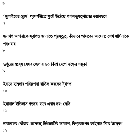
৬
‘জুলাইয়ের লেন্স’ প্রদর্শনীতে ফুটে উঠেছে গণঅভ্যুত্থানের ভয়াবহতা
৭
জনগণ আপনাকে স্বাগত জানাতে প্রস্তুত, কীভাবে আসবেন আসেন: শেখ হাসিনাকে
পরওয়ার
৮
দুপুরের মধ্যে যেসব জেলায় ৬০ কিমি বেগে ঝড়ের শঙ্কা
৯
ইরানে হামলার পরিকল্পনা বাতিল করলেন ট্রাম্প
১০
ইয়ামাল ইতিহাস গড়বে, তবে এবার নয়: মেসি
১১
দাবানলের ধোঁয়ায় ঢেকেছে নিউজার্সির আকাশ, বিশ্বকাপের ফাইনাল নিয়ে উদ্বেগ
১২