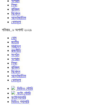
অপরাধ
শিক্ষা
বানিজ্য
বিনোদন
আর্ন্তজাতিক
খেলাধুলা
শনিবার , ৮ অগাস্ট ২০২৬
হোম
জাতীয়
সারাদেশ
রাজনীতি
সংগঠন
অপরাধ
শিক্ষা
বানিজ্য
বিনোদন
আর্ন্তজাতিক
খেলাধুলা
ভিডিও স্টোরি
ফটো স্টোরি
ফটোগ্যালারি
ভিডিও গ্যালারি