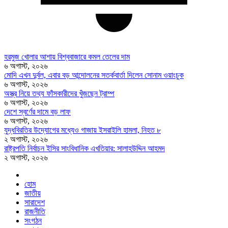
হরমুজ খোলার আশায় বিশ্ববাজারে কমল তেলের দাম
৬ অগাস্ট, ২০২৬
মোদি এখন দুর্বল, এবার বড় আন্দোলনের সতর্কবার্তা দিলেন সোনাম ওয়াংচুক
৬ অগাস্ট, ২০২৬
অস্ত্র নিয়ে তথ্য ফাঁসকারীদের খুঁজছেন ট্রাম্প
৬ অগাস্ট, ২০২৬
দেশে স্বর্ণের দামে বড় লাফ
৬ অগাস্ট, ২০২৬
যুদ্ধবিরতির উদ্যোগের মধ্যেও গাজায় ইসরাইলি হামলা, নিহত ৮
২ অগাস্ট, ২০২৬
রাষ্ট্রপতি নির্বাচন ইসির সাংবিধানিক এখতিয়ার: সালাহউদ্দিন আহমদ
২ অগাস্ট, ২০২৬
হোম
জাতীয়
সারাদেশ
রাজনীতি
সংগঠন