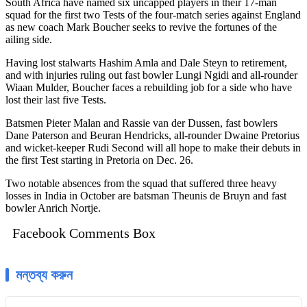
South Africa have named six uncapped players in their 17-man
squad for the first two Tests of the four-match series against England
as new coach Mark Boucher seeks to revive the fortunes of the
ailing side.
Having lost stalwarts Hashim Amla and Dale Steyn to retirement,
and with injuries ruling out fast bowler Lungi Ngidi and all-rounder
Wiaan Mulder, Boucher faces a rebuilding job for a side who have
lost their last five Tests.
Batsmen Pieter Malan and Rassie van der Dussen, fast bowlers
Dane Paterson and Beuran Hendricks, all-rounder Dwaine Pretorius
and wicket-keeper Rudi Second will all hope to make their debuts in
the first Test starting in Pretoria on Dec. 26.
Two notable absences from the squad that suffered three heavy
losses in India in October are batsman Theunis de Bruyn and fast
bowler Anrich Nortje.
Facebook Comments Box
মন্তব্য করুন