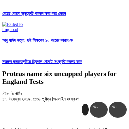
মেয়ের কোনো ভুলত্রুটি থাকলে ক্ষমা করে দেবেন
আবু সাঈদ হত্যা: দুই শিক্ষকের ১০ বছরের কারাদণ্ড
নজরুল জন্মজয়ন্তীতে ত্রিশাল থেকেই সংস্কৃতি বদলের ডাক
Proteas name six uncapped players for
England Tests
স্টাফ রিপোর্টার
১৭ ডিসেম্বর ২০১৯, ৫:৩৪ পূর্বাহ্ন
|
অনলাইন সংস্করণ
অ-
অ+