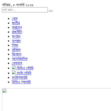
শনিবার , ৮ অগাস্ট ২০২৬
হোম
জাতীয়
সারাদেশ
রাজনীতি
সংগঠন
অপরাধ
শিক্ষা
বানিজ্য
বিনোদন
আর্ন্তজাতিক
খেলাধুলা
ভিডিও স্টোরি
ফটো স্টোরি
ফটোগ্যালারি
ভিডিও গ্যালারি