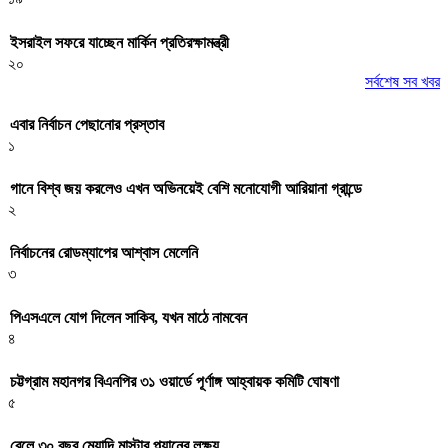
ইসরাইল সফরে যাচ্ছেন মার্কিন প্রতিরক্ষামন্ত্রী
২০
সর্বশেষ সব খবর
এবার নির্বাচন পেছানোর প্রস্তাব
১
গানে বিশ্ব জয় করলেও এখন অভিনয়েই বেশি মনোযোগী আরিয়ানা গ্রান্ডে
২
নির্বাচনের রোডম্যাপের আশ্বাস মেলেনি
৩
পিএসএলে যোগ দিলেন সাকিব, যখন মাঠে নামবেন
৪
চট্টগ্রাম মহানগর বিএনপির ৩১ ওয়ার্ডে পূর্ণাঙ্গ আহ্বায়ক কমিটি ঘোষণা
৫
রেলে ৩০ বছর মেয়াদি মাস্টার প্ল্যানের লক্ষ্য