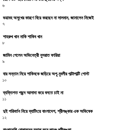
৬
ভয়াবহ অসুখের কারণে বিয়ে করছেন না সালমান, জানালেন নিজেই
৭
শাহরুখ খান নাকি শাকিব খান
৮
জামিন পেলেন অভিনেত্রী নুসরাত ফারিয়া
৯
বার সন্তান নিয়ে শাকিবকে জড়িয়ে অপু-বুবলীর পাল্টাপাল্টি পোস্ট
১০
ব্যক্তিগত পছন্দ আলাদা করে বলতে চাই না
১১
দুই পরিবর্তন নিয়ে ব্যাটিংয়ে বাংলাদেশ, শ্রীলঙ্কার এক অভিষেক
১২
বাংলাদেশি বোলারদের হতাশ করে লাঞ্চে শ্রীলঙ্কা