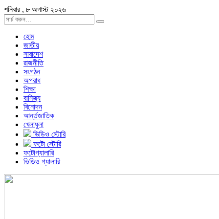
শনিবার , ৮ অগাস্ট ২০২৬
হোম
জাতীয়
সারাদেশ
রাজনীতি
সংগঠন
অপরাধ
শিক্ষা
বানিজ্য
বিনোদন
আর্ন্তজাতিক
খেলাধুলা
ভিডিও স্টোরি
ফটো স্টোরি
ফটোগ্যালারি
ভিডিও গ্যালারি