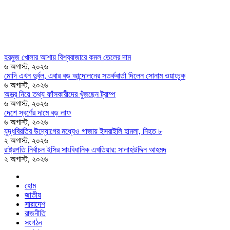
হরমুজ খোলার আশায় বিশ্ববাজারে কমল তেলের দাম
৬ অগাস্ট, ২০২৬
মোদি এখন দুর্বল, এবার বড় আন্দোলনের সতর্কবার্তা দিলেন সোনাম ওয়াংচুক
৬ অগাস্ট, ২০২৬
অস্ত্র নিয়ে তথ্য ফাঁসকারীদের খুঁজছেন ট্রাম্প
৬ অগাস্ট, ২০২৬
দেশে স্বর্ণের দামে বড় লাফ
৬ অগাস্ট, ২০২৬
যুদ্ধবিরতির উদ্যোগের মধ্যেও গাজায় ইসরাইলি হামলা, নিহত ৮
২ অগাস্ট, ২০২৬
রাষ্ট্রপতি নির্বাচন ইসির সাংবিধানিক এখতিয়ার: সালাহউদ্দিন আহমদ
২ অগাস্ট, ২০২৬
হোম
জাতীয়
সারাদেশ
রাজনীতি
সংগঠন