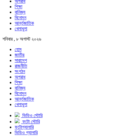
অপরাধ
শিক্ষা
বানিজ্য
বিনোদন
আর্ন্তজাতিক
খেলাধুলা
শনিবার , ৮ অগাস্ট ২০২৬
হোম
জাতীয়
সারাদেশ
রাজনীতি
সংগঠন
অপরাধ
শিক্ষা
বানিজ্য
বিনোদন
আর্ন্তজাতিক
খেলাধুলা
ভিডিও স্টোরি
ফটো স্টোরি
ফটোগ্যালারি
ভিডিও গ্যালারি