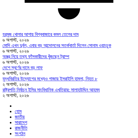
হরমুজ খোলার আশায় বিশ্ববাজারে কমল তেলের দাম
৬ অগাস্ট, ২০২৬
মোদি এখন দুর্বল, এবার বড় আন্দোলনের সতর্কবার্তা দিলেন সোনাম ওয়াংচুক
৬ অগাস্ট, ২০২৬
অস্ত্র নিয়ে তথ্য ফাঁসকারীদের খুঁজছেন ট্রাম্প
৬ অগাস্ট, ২০২৬
দেশে স্বর্ণের দামে বড় লাফ
৬ অগাস্ট, ২০২৬
যুদ্ধবিরতির উদ্যোগের মধ্যেও গাজায় ইসরাইলি হামলা, নিহত ৮
২ অগাস্ট, ২০২৬
রাষ্ট্রপতি নির্বাচন ইসির সাংবিধানিক এখতিয়ার: সালাহউদ্দিন আহমদ
২ অগাস্ট, ২০২৬
হোম
জাতীয়
সারাদেশ
রাজনীতি
সংগঠন