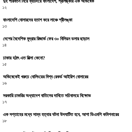
দুই পরিবর্তন নিয়ে ব্যাটিংয়ে বাংলাদেশ, শ্রীলঙ্কার এক অভিষেক
১২
বাংলাদেশি বোলারদের হতাশ করে লাঞ্চে শ্রীলঙ্কা
১৩
দেশের বৈদেশিক মুদ্রার রিজার্ভ ফের ৩০ বিলিয়ন ডলার ছাড়াল
১৪
ঢাকায় হঠাৎ এত রিক্সা কেনো?
১৫
অভিষেকেই খরুচে বোলিংয়ের বিশ্ব রেকর্ড আইরিশ বোলারের
১৬
সরকারি চাকরির অধ্যাদেশ বাতিলের দাবিতে সচিবালয়ে বিক্ষোভ
১৭
এক সপ্তাহের মধ্যে সাম্য হত্যার ঘটনা উদঘাটিত হবে, আশা ডিএমপি কমিশনারের
১৮