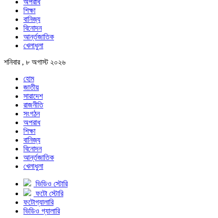
অপরাধ
শিক্ষা
বানিজ্য
বিনোদন
আর্ন্তজাতিক
খেলাধুলা
শনিবার , ৮ অগাস্ট ২০২৬
হোম
জাতীয়
সারাদেশ
রাজনীতি
সংগঠন
অপরাধ
শিক্ষা
বানিজ্য
বিনোদন
আর্ন্তজাতিক
খেলাধুলা
ভিডিও স্টোরি
ফটো স্টোরি
ফটোগ্যালারি
ভিডিও গ্যালারি