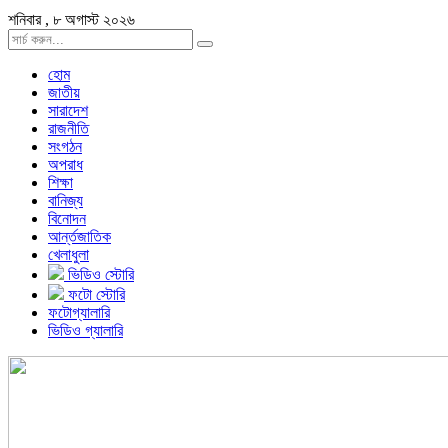
শনিবার , ৮ অগাস্ট ২০২৬
হোম
জাতীয়
সারাদেশ
রাজনীতি
সংগঠন
অপরাধ
শিক্ষা
বানিজ্য
বিনোদন
আর্ন্তজাতিক
খেলাধুলা
ভিডিও স্টোরি
ফটো স্টোরি
ফটোগ্যালারি
ভিডিও গ্যালারি