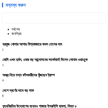
মন্তব্য করুন
সর্বশেষ
জনপ্রিয়
হরমুজ খোলার আশায় বিশ্ববাজারে কমল তেলের দাম
১
মোদি এখন দুর্বল, এবার বড় আন্দোলনের সতর্কবার্তা দিলেন সোনাম ওয়াংচুক
২
অস্ত্র নিয়ে তথ্য ফাঁসকারীদের খুঁজছেন ট্রাম্প
৩
দেশে স্বর্ণের দামে বড় লাফ
৪
যুদ্ধবিরতির উদ্যোগের মধ্যেও গাজায় ইসরাইলি হামলা, নিহত ৮