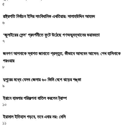
৫
রাষ্ট্রপতি নির্বাচন ইসির সাংবিধানিক এখতিয়ার: সালাহউদ্দিন আহমদ
৬
‘জুলাইয়ের লেন্স’ প্রদর্শনীতে ফুটে উঠেছে গণঅভ্যুত্থানের ভয়াবহতা
৭
জনগণ আপনাকে স্বাগত জানাতে প্রস্তুত, কীভাবে আসবেন আসেন: শেখ হাসিনাকে
পরওয়ার
৮
দুপুরের মধ্যে যেসব জেলায় ৬০ কিমি বেগে ঝড়ের শঙ্কা
৯
ইরানে হামলার পরিকল্পনা বাতিল করলেন ট্রাম্প
১০
ইয়ামাল ইতিহাস গড়বে, তবে এবার নয়: মেসি
১১