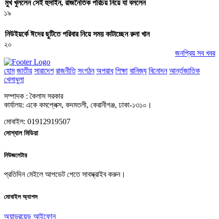
মুখ খুললেন সেই হুসাইন, রাজনৈতিক পরিচয় নিয়ে যা বললেন
১৯
নিউইয়র্কে ঈদের ছুটিতে পরিবার নিয়ে সময় কাটাচ্ছেন রুনা খান
২০
জনপ্রিয় সব খবর
হোম
জাতীয়
সারাদেশ
রাজনীতি
সংগঠন
অপরাধ
শিক্ষা
বানিজ্য
বিনোদন
আর্ন্তজাতিক
খেলাধুলা
সম্পাদক : কৈলাস সরকার
কার্যালয়: একে কমপ্লেক্স, কদমতলী, কেরানীগঞ্জ, ঢাকা-১৩১০।
মোবাইল: 01912919507
সোশ্যাল মিডিয়া
নিউজলেটার
প্রতিদিন মেইলে আপডেট পেতে সাবস্ক্রাইব করুন।
মোবাইল অ্যাপস
অ্যান্ড্রয়েড
আইফোন