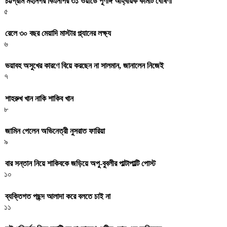
চট্টগ্রাম মহানগর বিএনপির ৩১ ওয়ার্ডে পূর্ণাঙ্গ আহ্বায়ক কমিটি ঘোষণা
৫
রেলে ৩০ বছর মেয়াদি মাস্টার প্ল্যানের লক্ষ্য
৬
ভয়াবহ অসুখের কারণে বিয়ে করছেন না সালমান, জানালেন নিজেই
৭
শাহরুখ খান নাকি শাকিব খান
৮
জামিন পেলেন অভিনেত্রী নুসরাত ফারিয়া
৯
বার সন্তান নিয়ে শাকিবকে জড়িয়ে অপু-বুবলীর পাল্টাপাল্টি পোস্ট
১০
ব্যক্তিগত পছন্দ আলাদা করে বলতে চাই না
১১