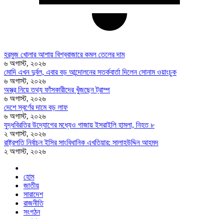
হরমুজ খোলার আশায় বিশ্ববাজারে কমল তেলের দাম
৬ অগাস্ট, ২০২৬
মোদি এখন দুর্বল, এবার বড় আন্দোলনের সতর্কবার্তা দিলেন সোনাম ওয়াংচুক
৬ অগাস্ট, ২০২৬
অস্ত্র নিয়ে তথ্য ফাঁসকারীদের খুঁজছেন ট্রাম্প
৬ অগাস্ট, ২০২৬
দেশে স্বর্ণের দামে বড় লাফ
৬ অগাস্ট, ২০২৬
যুদ্ধবিরতির উদ্যোগের মধ্যেও গাজায় ইসরাইলি হামলা, নিহত ৮
২ অগাস্ট, ২০২৬
রাষ্ট্রপতি নির্বাচন ইসির সাংবিধানিক এখতিয়ার: সালাহউদ্দিন আহমদ
২ অগাস্ট, ২০২৬
হোম
জাতীয়
সারাদেশ
রাজনীতি
সংগঠন