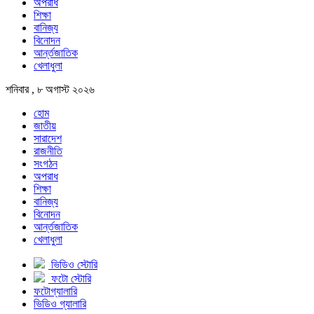
অপরাধ
শিক্ষা
বানিজ্য
বিনোদন
আর্ন্তজাতিক
খেলাধুলা
শনিবার , ৮ অগাস্ট ২০২৬
হোম
জাতীয়
সারাদেশ
রাজনীতি
সংগঠন
অপরাধ
শিক্ষা
বানিজ্য
বিনোদন
আর্ন্তজাতিক
খেলাধুলা
ভিডিও স্টোরি
ফটো স্টোরি
ফটোগ্যালারি
ভিডিও গ্যালারি