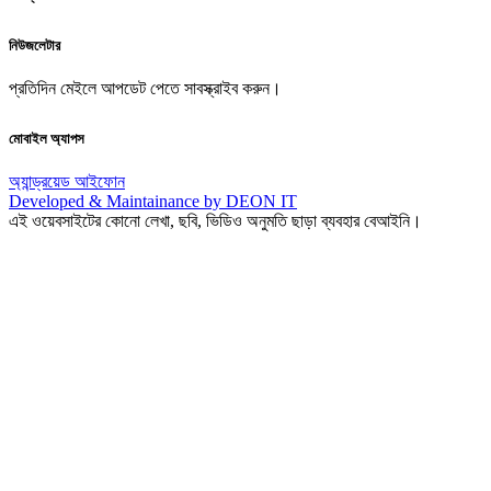
নিউজলেটার
প্রতিদিন মেইলে আপডেট পেতে সাবস্ক্রাইব করুন।
মোবাইল অ্যাপস
অ্যান্ড্রয়েড
আইফোন
Developed & Maintainance by DEON IT
এই ওয়েবসাইটের কোনো লেখা, ছবি, ভিডিও অনুমতি ছাড়া ব্যবহার বেআইনি।