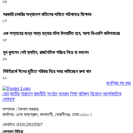
১৬
সরকারি চাকরির অধ্যাদেশ বাতিলের দাবিতে সচিবালয়ে বিক্ষোভ
১৭
এক সপ্তাহের মধ্যে সাম্য হত্যার ঘটনা উদঘাটিত হবে, আশা ডিএমপি কমিশনারের
১৮
মুখ খুললেন সেই হুসাইন, রাজনৈতিক পরিচয় নিয়ে যা বললেন
১৯
নিউইয়র্কে ঈদের ছুটিতে পরিবার নিয়ে সময় কাটাচ্ছেন রুনা খান
২০
জনপ্রিয় সব খবর
হোম
জাতীয়
সারাদেশ
রাজনীতি
সংগঠন
অপরাধ
শিক্ষা
বানিজ্য
বিনোদন
আর্ন্তজাতিক
খেলাধুলা
সম্পাদক : কৈলাস সরকার
কার্যালয়: একে কমপ্লেক্স, কদমতলী, কেরানীগঞ্জ, ঢাকা-১৩১০।
মোবাইল: 01912919507
সোশ্যাল মিডিয়া