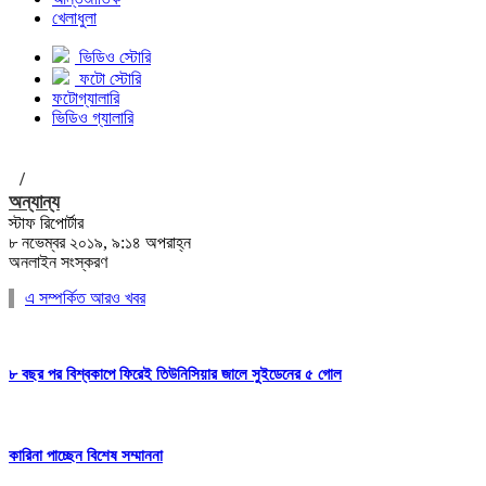
খেলাধুলা
ভিডিও স্টোরি
ফটো স্টোরি
ফটোগ্যালারি
ভিডিও গ্যালারি
/
অন্যান্য
স্টাফ রিপোর্টার
৮ নভেম্বর ২০১৯, ৯:১৪ অপরাহ্ন
অনলাইন সংস্করণ
এ সম্পর্কিত আরও খবর
৮ বছর পর বিশ্বকাপে ফিরেই তিউনিসিয়ার জালে সুইডেনের ৫ গোল
কারিনা পাচ্ছেন বিশেষ সম্মাননা