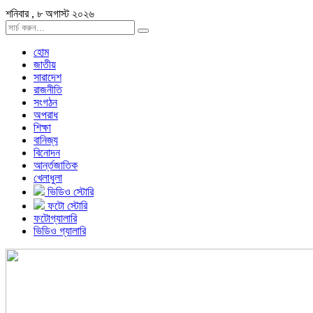
শনিবার , ৮ অগাস্ট ২০২৬
হোম
জাতীয়
সারাদেশ
রাজনীতি
সংগঠন
অপরাধ
শিক্ষা
বানিজ্য
বিনোদন
আর্ন্তজাতিক
খেলাধুলা
ভিডিও স্টোরি
ফটো স্টোরি
ফটোগ্যালারি
ভিডিও গ্যালারি