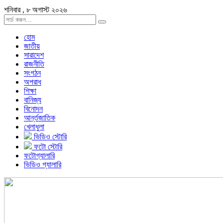
শনিবার , ৮ অগাস্ট ২০২৬
হোম
জাতীয়
সারাদেশ
রাজনীতি
সংগঠন
অপরাধ
শিক্ষা
বানিজ্য
বিনোদন
আর্ন্তজাতিক
খেলাধুলা
ভিডিও স্টোরি
ফটো স্টোরি
ফটোগ্যালারি
ভিডিও গ্যালারি