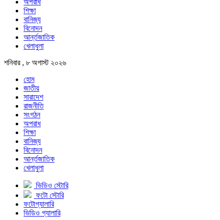
অপরাধ
শিক্ষা
বানিজ্য
বিনোদন
আর্ন্তজাতিক
খেলাধুলা
শনিবার , ৮ অগাস্ট ২০২৬
হোম
জাতীয়
সারাদেশ
রাজনীতি
সংগঠন
অপরাধ
শিক্ষা
বানিজ্য
বিনোদন
আর্ন্তজাতিক
খেলাধুলা
ভিডিও স্টোরি
ফটো স্টোরি
ফটোগ্যালারি
ভিডিও গ্যালারি