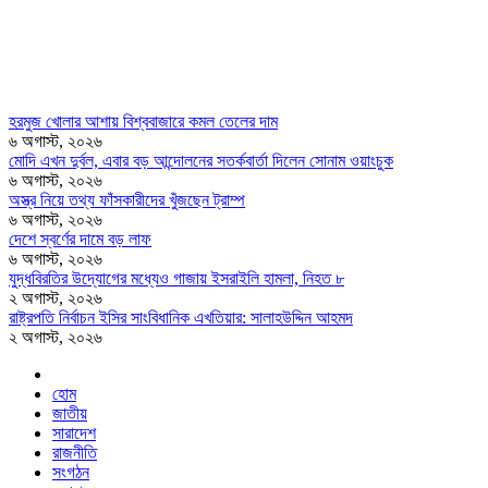
হরমুজ খোলার আশায় বিশ্ববাজারে কমল তেলের দাম
৬ অগাস্ট, ২০২৬
মোদি এখন দুর্বল, এবার বড় আন্দোলনের সতর্কবার্তা দিলেন সোনাম ওয়াংচুক
৬ অগাস্ট, ২০২৬
অস্ত্র নিয়ে তথ্য ফাঁসকারীদের খুঁজছেন ট্রাম্প
৬ অগাস্ট, ২০২৬
দেশে স্বর্ণের দামে বড় লাফ
৬ অগাস্ট, ২০২৬
যুদ্ধবিরতির উদ্যোগের মধ্যেও গাজায় ইসরাইলি হামলা, নিহত ৮
২ অগাস্ট, ২০২৬
রাষ্ট্রপতি নির্বাচন ইসির সাংবিধানিক এখতিয়ার: সালাহউদ্দিন আহমদ
২ অগাস্ট, ২০২৬
হোম
জাতীয়
সারাদেশ
রাজনীতি
সংগঠন